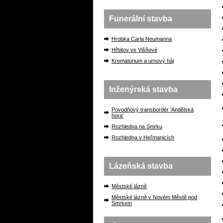
Funerální stavba
Hrobka Carla Neumanna
Hřbitov ve Višňové
Krematorium a urnový háj
Inženýrská stavba
Povodňový transbordér 'Andělská
hora'
Rozhledna na Smrku
Rozhledna v Heřmanicích
Lázeňská stavba
Městské lázně
Městské lázně v Novém Městě pod
Smrkem