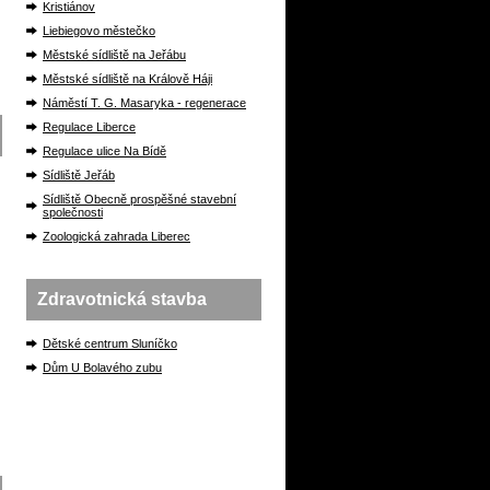
Kristiánov
Liebiegovo městečko
Městské sídliště na Jeřábu
Městské sídliště na Králově Háji
Náměstí T. G. Masaryka - regenerace
Regulace Liberce
Regulace ulice Na Bídě
Sídliště Jeřáb
Sídliště Obecně prospěšné stavební
společnosti
Zoologická zahrada Liberec
Zdravotnická stavba
Dětské centrum Sluníčko
Dům U Bolavého zubu