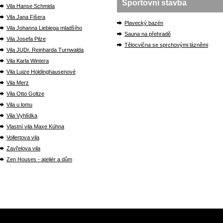
Sportovní stavba
Vila Hanse Schmida
Vila Jana Fišera
Plavecký bazén
Vila Johanna Liebiega mladšího
Sauna na přehradě
Vila Josefa Pilze
Tělocvična se sprchovými lázněmi
Vila JUDr. Reinharda Turnwalda
Vila Karla Wintera
Vila Luize Holdinghausenové
Vila Merz
Vila Otto Goltze
Vila u lomu
Vila Vyhlídka
Vlastní vila Maxe Kühna
Vollertova vila
Zavřelova vila
Zen Houses - ateliér a dům