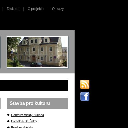
Diskuze
O projektu
Odkazy
Stavba pro kulturu
Centrum Vlasty Buriana
Divadlo F. X. Šaldy
Frýdlantské kino