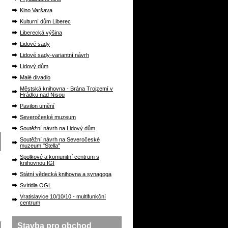
Kino Varšava
Kulturní dům Liberec
Liberecká výšina
Lidové sady
Lidové sady-variantní návrh
Lidový dům
Malé divadlo
Městská knihovna - Brána Trojzemí v
Hrádku nad Nisou
Pavilon umění
Severočeské muzeum
Soutěžní návrh na Lidový dům
Soutěžní návrh na Severočeské
muzeum "Stella"
Spolkové a komunitní centrum s
knihovnou IGI
Státní vědecká knihovna a synagoga
Svítidla OGL
Vratislavice 10/10/10 - multifunkční
centrum
Stavba pro obchod