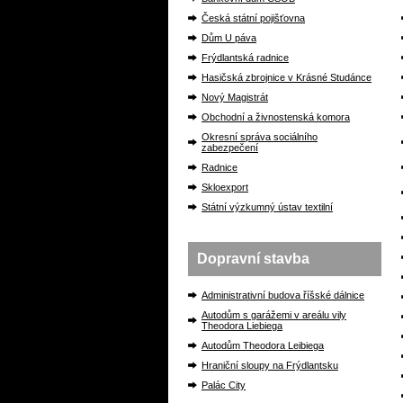
Česká státní pojišťovna
Dům U páva
Frýdlantská radnice
Hasičská zbrojnice v Krásné Studánce
Nový Magistrát
Obchodní a živnostenská komora
Okresní správa sociálního
zabezpečení
Radnice
Skloexport
Státní výzkumný ústav textilní
Dopravní stavba
Administrativní budova říšské dálnice
Autodům s garážemi v areálu vily
Theodora Liebiega
Autodům Theodora Leibiega
Hraniční sloupy na Frýdlantsku
Palác City