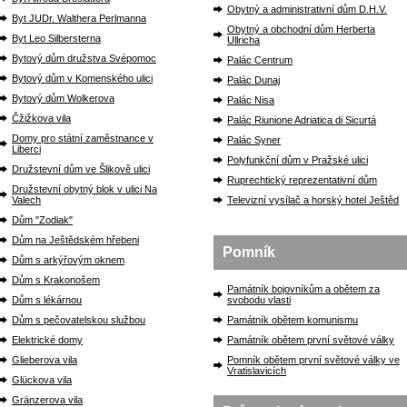
Obytný a administrativní dům D.H.V.
Byt JUDr. Walthera Perlmanna
Obytný a obchodní dům Herberta
Byt Leo Silbersterna
Ullricha
Bytový dům družstva Svépomoc
Palác Centrum
Bytový dům v Komenského ulici
Palác Dunaj
Bytový dům Wolkerova
Palác Nisa
Čžižkova vila
Palác Riunione Adriatica di Sicurtá
Domy pro státní zaměstnance v
Palác Syner
Liberci
Polyfunkční dům v Pražské ulici
Družstevní dům ve Šlikově ulici
Ruprechtický reprezentativní dům
Družstevní obytný blok v ulici Na
Valech
Televizní vysílač a horský hotel Ještěd
Dům "Zodiak"
Dům na Ještědském hřebeni
Pomník
Dům s arkýřovým oknem
Dům s Krakonošem
Památník bojovníkům a obětem za
Dům s lékárnou
svobodu vlasti
Dům s pečovatelskou službou
Památník obětem komunismu
Elektrické domy
Památník obětem první světové války
Glieberova vila
Pomník obětem první světové války ve
Vratislavicích
Glückova vila
Gränzerova vila