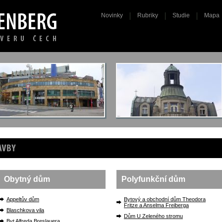
Novinky
Rubriky
Studie
Mapa
y
Obytný dům
Polyfunkční dům
Appeltův dům
Bytový a obchodní dům Theodora
Fritze a Anselma Freiberga
Blaschkova vila
Dům U Zeleného stromu
Byt Alfreda Breslauera