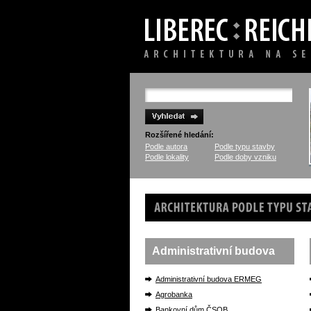
Rozšířené hledání:
Podle autora
Podle typu stavby
Podle lokality
Podle doby vzniku
Architektura podle typu stavb
Administrativní budova
Administrativní budova ERMEG
Agrobanka
Bankovní dům ČSOB