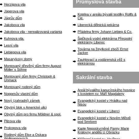
Průmyslová stavba
Herzigova vila
Jägerova vila
Kotelna v areálu bývalé textilky Rollfs &
Jágrův dům
Cie.
Jakobova vila
Liberecká dělnická pekárna
Jakobova vila - nerealizovaná varianta
Přádelna firmy Johann Liebieg & Co.
Kuhnova vila.
Špičková vodní elektrárna Přespolní
elektrárny Liberec
Lesní vila
Továrna na žinylkové zboží Ernst
Liebiegova vila
Jacker
Masarykovy domy
Zauhlovací a vodárenská věž s
elektrárnou
Montovaný dřevěný dům firmy August
Möller´s Söhne
Montovaný dům firmy Christoph &
Sakrální stavba
Unmack
Montovaný rodinný dům
Areál bývalého kapucínského hospice
Noppesův vlastní dům
s kostelem sv. Máří Magdaleny
Nový (zahradní) zámek
Evangelický kostel v Hrádku nad
Nisou
Obytný blok v Americké ulici
Evangelický kostel v Liberci
Obytný dům pro firmu Möldner & spol.
Evangelický kostel v Novém Městě
Pilzova vila
pod Smrkem
Prokopova vila
Kaple Neposkvrněné Panny Marie
Královny andělů U Obrázku
Rodinný dům Else a Oskara
Wollmannových