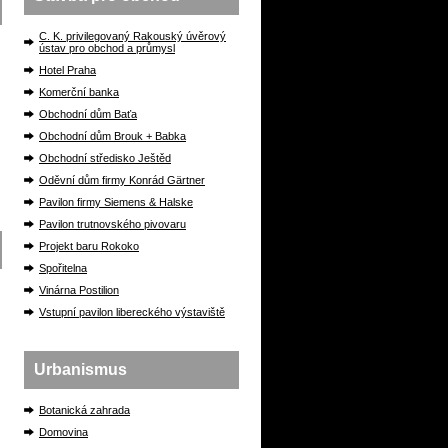
C. K. privilegovaný Rakouský úvěrový
ústav pro obchod a průmysl
Hotel Praha
Komerční banka
Obchodní dům Baťa
Obchodní dům Brouk + Babka
Obchodní středisko Ještěd
Oděvní dům firmy Konrád Gärtner
Pavilon firmy Siemens & Halske
Pavilon trutnovského pivovaru
Projekt baru Rokoko
Spořitelna
Vinárna Postilion
Vstupní pavilon libereckého výstaviště
Urbanismus
Botanická zahrada
Domovina