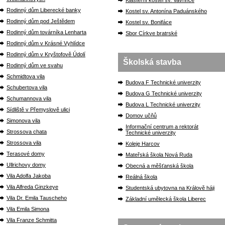
Klášterní kostel sv. Vavřince
Rodinný dům Liberecké banky
Kostel sv. Antonína Paduánského
Rodinný dům pod Ještědem
Kostel sv. Bonifáce
Rodinný dům továrníka Lenharta
Sbor Církve bratrské
Rodinný dům v Krásné Vyhlídce
Rodinný dům v Kryštofově Údolí
Školská stavba
Rodinný dům ve svahu
Schmidtova vila
Budova F Technické univerzity
Schubertova vila
Budova G Technické univerzity
Schumannova vila
Budova L Technické univerzity
Sídliště v Přemyslově ulici
Domov učňů
Simonova vila
Informační centrum a rektorát
Strossova chata
Technické univerzity
Strossova vila
Koleje Harcov
Terasové domy
Mateřská škola Nová Ruda
Ullrichovy domy
Obecná a měšťanská škola
Vila Adolfa Jakoba
Reálná škola
Vila Alfreda Ginzkeye
Studentská ubytovna na Králově háji
Vila Dr. Emila Tauscheho
Základní umělecká škola Liberec
Vila Emila Simona
Vila Franze Schmitta