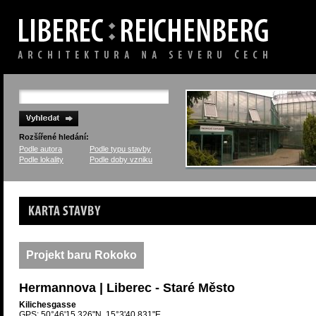
Rozšířené hledání:
Podle autora
Podle typu stavby
Podle lokality
Podle doby vzniku
Karta stavby
Projekt baru Rokoko
Hermannova | Liberec - Staré Město
Kilichesgasse
GPS: 50°46'15.326"N, 15°3'40.831"E