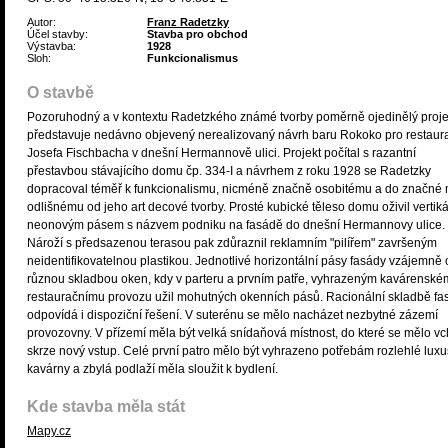
Autor:
Franz Radetzky
Účel stavby:
Stavba pro obchod
Výstavba:
1928
Sloh:
Funkcionalismus
O stavbě
Pozoruhodný a v kontextu Radetzkého známé tvorby poměrně ojedinělý proje
představuje nedávno objevený nerealizovaný návrh baru Rokoko pro restaur
Josefa Fischbacha v dnešní Hermannově ulici. Projekt počítal s razantní
přestavbou stávajícího domu čp. 334-I a návrhem z roku 1928 se Radetzky
dopracoval téměř k funkcionalismu, nicméně značně osobitému a do značné 
odlišnému od jeho art decové tvorby. Prosté kubické těleso domu oživil vertik
neonovým pásem s názvem podniku na fasádě do dnešní Hermannovy ulice.
Nároží s předsazenou terasou pak zdůraznil reklamním "pilířem" završeným
neidentifikovatelnou plastikou. Jednotlivé horizontální pásy fasády vzájemně o
různou skladbou oken, kdy v parteru a prvním patře, vyhrazeným kavárenské
restauračnímu provozu užil mohutných okenních pásů. Racionální skladbě fa
odpovídá i dispoziční řešení. V suterénu se mělo nacházet nezbytné zázemí
provozovny. V přízemí měla být velká snídaňová místnost, do které se mělo v
skrze nový vstup. Celé první patro mělo být vyhrazeno potřebám rozlehlé luxu
kavárny a zbylá podlaží měla sloužit k bydlení.
Kde stavba měla stát
Mapy.cz