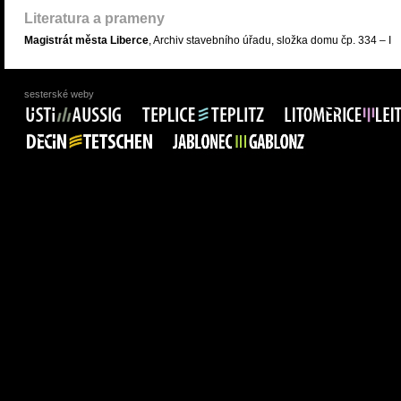
Literatura a prameny
Magistrát města Liberce
, Archiv stavebního úřadu, složka domu čp. 334 – I
sesterské weby