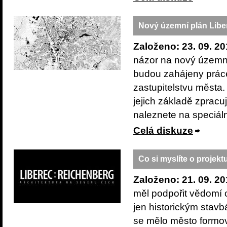
Nový územní plán Libe
Založeno: 23. 09. 20
názor na nový územní
budou zahájeny prác
zastupitelstvu města
jejich základě zprac
naleznete na speciá
Celá diskuze
Co si myslíte o projekt
Založeno: 21. 09. 20
měl podpořit vědomí o
jen historickým stavb
se mělo město formova