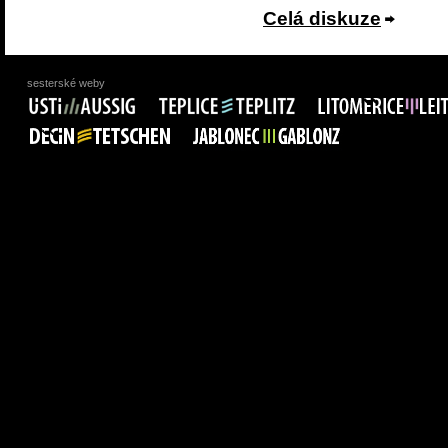
Celá diskuze
sesterské weby