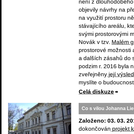
není z dlouhodobého h
objevily návrhy na p
na využití prostoru n
stávajícího areálu, k
svými prostorovými mo
Novák v tzv.
Malém g
prostorové možnosti a
a dalších zásahů do st
podzim r. 2016 byla 
zveřejněny
její výsle
myslíte o budoucnos
Celá diskuze
Co s vilou Johanna Li
Založeno: 03. 03. 20
dokončován
projekt 