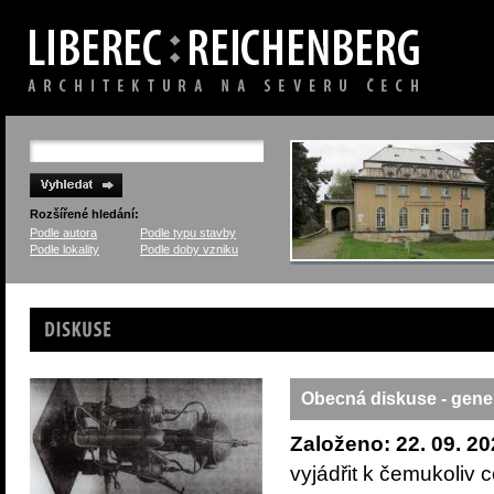
Rozšířené hledání:
Podle autora
Podle typu stavby
Podle lokality
Podle doby vzniku
Diskuze
Obecná diskuse - gene
Založeno: 22. 09. 20
vyjádřit k čemukoliv 