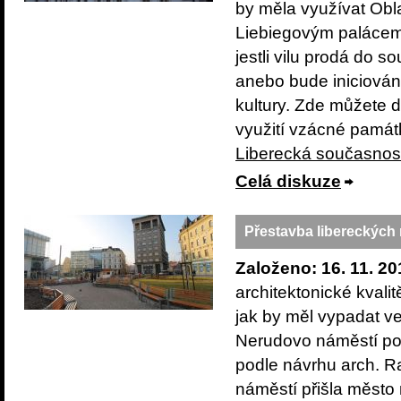
by měla využívat Obla
Liebiegovým palácem
jestli vilu prodá do
anebo bude iniciován 
kultury. Zde můžete 
využití vzácné památ
Liberecká současnos
Celá diskuze
Přestavba libereckých
Založeno: 16. 11. 20
architektonické kval
jak by měl vypadat ve
Nerudovo náměstí po
podle návrhu arch. R
náměstí přišla město 