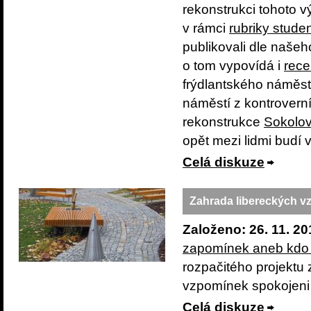
rekonstrukci tohoto 
v rámci
rubriky stude
publikovali dle našeh
o tom vypovídá i
rec
frýdlantského náměst
náměstí z kontrovern
rekonstrukce
Sokolo
opět mezi lidmi budí 
Celá diskuze
Zahrada libereckých 
Založeno: 26. 11. 20
zapomínek aneb kdo 
rozpačitého projektu 
vzpomínek spokojeni
Celá diskuze