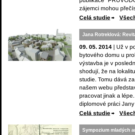
publikace "PRŮVOD
zájemci mohou přečíst
Celá studie
Všech
Jana Rotreklová: Revit
09. 05. 2014
| Už v p
bytového domu u prol
výstavba je v posled
shodují, že na lokali
studie. Tomu dává za
našem webu představ
pracovat jinak a lépe
diplomové práci Jany
Celá studie
Všech
Sympozium mladých arc