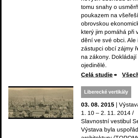
tomu snahy o usměrňo
poukazem na všeřešíc
obrovskou ekonomicko
který jim pomáhá při
dění ve své obci. Ale
zástupci obcí zájmy 
na zákony. Dokládají 
ojedinělé.
Celá studie
Všech
Liberecké vertikály
03. 08. 2015
| Výstav
1. 10 – 2. 11. 2014 /
Slavnostní vestibul 
Výstava byla uspořád
architektury (TOPOM