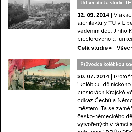
Urbanistická studie 
12. 09. 2014
| V akad
architektury TU v Libe
vedením doc. Jiřího
prostorového a funkč
Celá studie
Všech
Průvodce kolébkou so
30. 07. 2014
| Protož
"kolébku" dělnického
prostorách Krajské v
odkaz Čechů a Němců 
městem. Ta se zaměři
česko-německého děln
vytvořených v rámci a