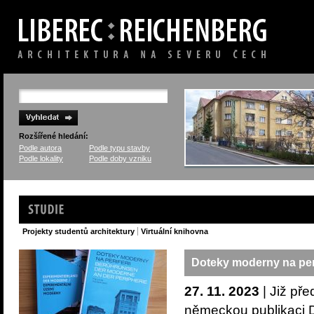
Rozšířené hledání:
Podle autora
Podle typu stavby
Podle lokality
Podle doby vzniku
Studie
Projekty studentů architektury
Virtuální knihovna
Doteky moderny na peri
27. 11. 2023
| Již př
německou publika