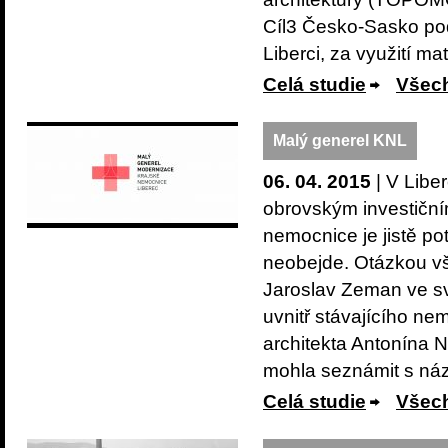
Cíl3 Česko-Sasko pod
Liberci, za využití ma
Celá studie
Všech
Malý generel KNL
06. 04. 2015
| V Libe
obrovským investiční
nemocnice je jistě po
neobejde. Otázkou vša
Jaroslav Zeman ve sv
uvnitř stávajícího ne
architekta Antonína
mohla seznámit s náz
Celá studie
Všech