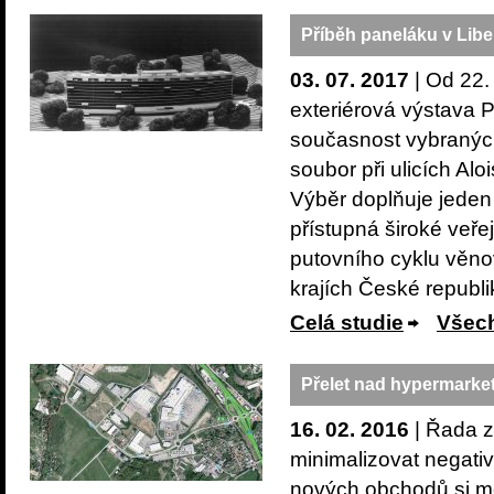
Příběh paneláku v Libe
03. 07. 2017
| Od 22.
exteriérová výstava Př
současnost vybraných 
soubor při ulicích Al
Výběr doplňuje jeden 
přístupná široké veře
putovního cyklu věno
krajích České republi
Celá studie
Všech
Přelet nad hypermark
16. 02. 2016
| Řada z
minimalizovat negati
nových obchodů si mě