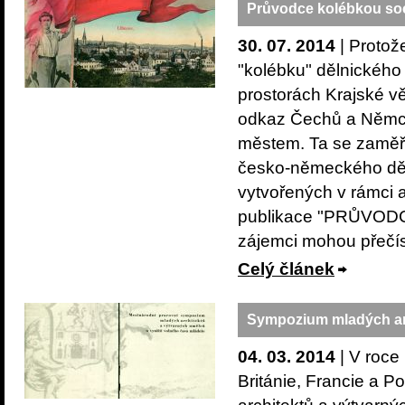
Průvodce kolébkou so
30. 07. 2014
| Protož
"kolébku" dělnického
prostorách Krajské v
odkaz Čechů a Němců 
městem. Ta se zaměři
česko-německého děln
vytvořených v rámci a
publikace "PRŮVOD
zájemci mohou přečíst
Celý článek
Sympozium mladých arc
04. 03. 2014
| V roce
Británie, Francie a 