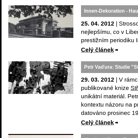
Innen-Dekoration - Ha
25. 04. 2012
| Strosso
nejlepšímu, co v Liber
prestižním periodiku 
Celý článek
Petr Vaďura: Studie "S
29. 03. 2012
| V rámc
publikované knize
St
unikátní materiál. Pet
kontextu názoru na pr
datováno prosinec 19
Celý článek