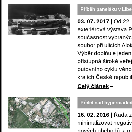
Příběh paneláku v Libe
03. 07. 2017
| Od 22.
exteriérová výstava Př
současnost vybraných 
soubor při ulicích Al
Výběr doplňuje jeden 
přístupná široké veře
putovního cyklu věno
krajích České republi
Celý článek
Přelet nad hypermark
16. 02. 2016
| Řada z
minimalizovat negati
nových obchodů si mě