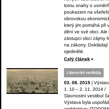
tomu snahy o usměrňo
poukazem na všeřešíc
obrovskou ekonomicko
který jim pomáhá při
dění ve své obci. Ale
zástupci obcí zájmy 
na zákony. Dokládají 
ojedinělé.
Celý článek
Liberecké vertikály
03. 08. 2015
| Výstav
1. 10 – 2. 11. 2014 /
Slavnostní vestibul 
Výstava byla uspořád
architektury (TOPOM