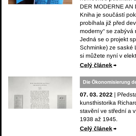
DER MODERNE AN DER
Kniha je součástí p
probíhala již před d
moderny“ se zabývá m
Jedná se o projekt s
Schminke) ze saské L
si můžete nyní v ele
Celý článek
Die Ökonomisierung 
07. 03. 2022
| Předst
kunsthistorika Rich
stavění ve střední a 
1938 až 1945.
Celý článek