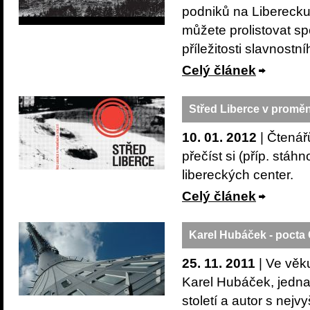
podniků na Liberecku
můžete prolistovat s
příležitosti slavnostn
Celý článek
Střed Liberce v proměn
10. 01. 2012
| Čtenář
přečíst si (příp. stá
libereckých center.
Celý článek
Karel Hubáček - pocta
25. 11. 2011
| Ve věk
Karel Hubáček, jedna
století a autor s nej