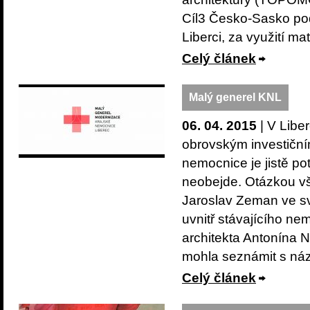
Cíl3 Česko-Sasko pod
Liberci, za využití ma
Celý článek
Malý generel KNL
06. 04. 2015
| V Libe
obrovským investiční
nemocnice je jistě po
neobejde. Otázkou vša
Jaroslav Zeman ve sv
uvnitř stávajícího ne
architekta Antonína
mohla seznámit s náz
Celý článek