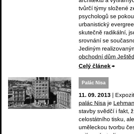
architektů a výtvarný
tvůrčí týmy složené z
psychologů se pokouše
urbanistický evergree
skutečně radikální, j
srovnání se současno
Jediným realizovaným
obchodní dům Ještě
Celý článek
Palác Nisa
11. 09. 2013
| Expozi
palác Nisa
je
Lehman
stavby svědčí i fakt,
celostátního tisku, a
uměleckou tvorbu čes