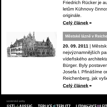
Friedrich Rücker je a
letům Kühnovy činnos
originále.
Celý článek
Městské lázně v Reich
20. 09. 2011
| Městské
nejvýznamnějších pam
vídeňského architekta
Bürger. Byly postaven
Josefa I. Přinášíme o
Reichenberg, jak vyš
Celý článek
sesterské weby