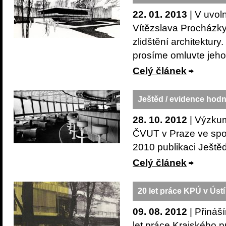
22. 01. 2013
| V uvol
Vítězslava Procházky
zlidštění architektu
prosíme omluvte jeho
Celý článek
Ještěd / evidence hodn
28. 10. 2012
| Výzkum
ČVUT v Praze ve spo
2010 publikaci Ještě
Celý článek
20 let práce KPÚ v Úst
09. 08. 2012
| Přináší
let práce Krajského pr