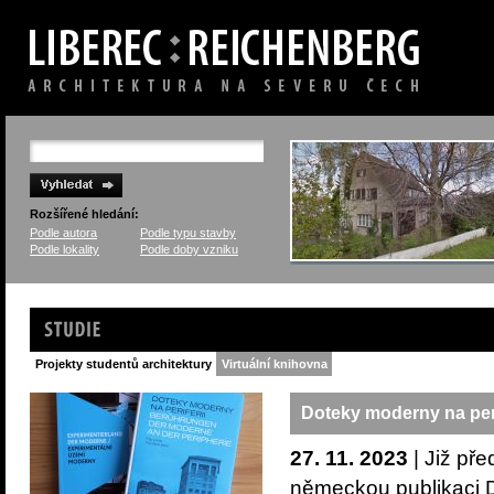
Rozšířené hledání:
Podle autora
Podle typu stavby
Podle lokality
Podle doby vzniku
Studie
Projekty studentů architektury
Virtuální knihovna
Doteky moderny na peri
27. 11. 2023
| Již př
německou publika