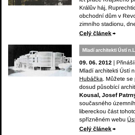
Králův háj, Ruprecht
obchodní dům v Revol
zimního stadionu, dne
Celý článek
Mladí architekti Ústí n.
09. 06. 2012
| Přináš
Mladí architekti Ústí
Hubáčka
. Můžete se 
dosud působící archit
Kousal, Josef Patrný
současného územníh
libereckou část tohot
spřízněném webu
Úst
Celý článek