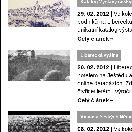
Katalog Výstavy česk
29. 02. 2012
| Velkol
podniků na Libereck
unikátní katalog výst
Celý článek
Liberecká výšina
20. 02. 2012
| Libere
hotelem na Ještědu a
online databázích. Z
čtyřicetiletému výročí
Celý článek
Výstava českých Němců
08. 02. 2012
| Velkol