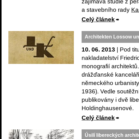
zajímavá studie z pe
a stavebního rady
Ka
Celý článek
Architekten Lossow u
10. 06. 2013
| Pod ti
nakladatelství Friedr
monografií architekt
drážďanské kancelá
německého urbanisty 
1936). Vedle soutěžn
publikovány i dvě lib
Holdinghausenové.
Celý článek
Úsilí libereckých archit