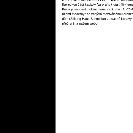
libereckou část kapitoly
Na prahu industriální ema
Kniha je součástí pokračování výzkumu TOPOMOM
území moderny“ se zabývá meziválečnou archite
dům (Stiftung Haus Schminke) ze saské Lobavy (L
přečíst i na našem webu: