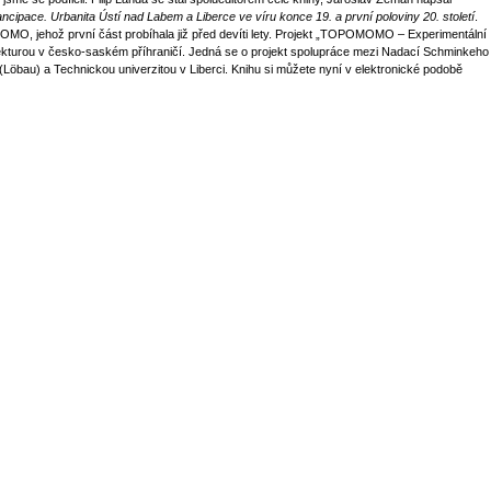
ncipace. Urbanita Ústí nad Labem a Liberce ve víru konce 19. a první poloviny 20. století
.
O, jehož první část probíhala již před devíti lety. Projekt „TOPOMOMO – Experimentální
kturou v česko-saském příhraničí. Jedná se o projekt spolupráce mezi Nadací Schminkeho
öbau) a Technickou univerzitou v Liberci. Knihu si můžete nyní v elektronické podobě