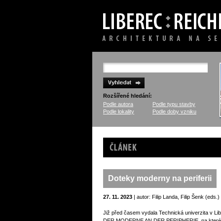
Rozšířené hledání:
Podle autora
Podle typu stavby
Podle lokality
Podle doby vzniku
Článek
Doteky moderny na periferii
27. 11. 2023
| autor: Filip Landa, Filip Šenk (eds.)
Již před časem vydala Technická univerzita
DER MODERNE AN DER PERIPHERIE, na které jsme 