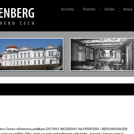
Novinky
Rubriky
Studie
Mapa
 v Liberci česko-německou publikaci DOTEKY MODERNY NA PERIFERII / BERÜHRUNGEN
se podíleli. Filip Landa se stal spolueditorem celé knihy, Jaroslav Zeman napsal