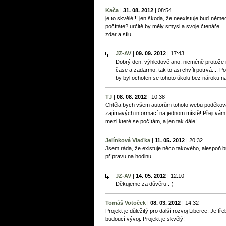
Kača
|
31. 08. 2012
|
08:54
je to skvělé!!! jen škoda, že neexistuje buď něm
počítáte? určitě by měly smysl a svoje čtenáře
zdar a sílu
JZ-AV
|
09. 09. 2012
|
17:43
Dobrý den, výhledově ano, nicméně protože
čase a zadarmo, tak to asi chvíli potrvá.... 
by byl ochoten se tohoto úkolu bez nároku na
TJ
|
08. 08. 2012
|
10:38
Chtěla bych všem autorům tohoto webu poděkovat,
zajímavých informací na jednom místě! Přeji vám
mezi které se počítám, a jen tak dále!
Jelínková Vlaďka
|
11. 05. 2012
|
20:32
Jsem ráda, že existuje něco takového, alespoň b
přípravu na hodinu.
JZ-AV
|
14. 05. 2012
|
12:10
Děkujeme za důvěru :-)
Tomáš Votoček
|
08. 03. 2012
|
14:32
Projekt je důležitý pro další rozvoj Liberce. Je tře
budoucí vývoj. Projekt je skvělý!