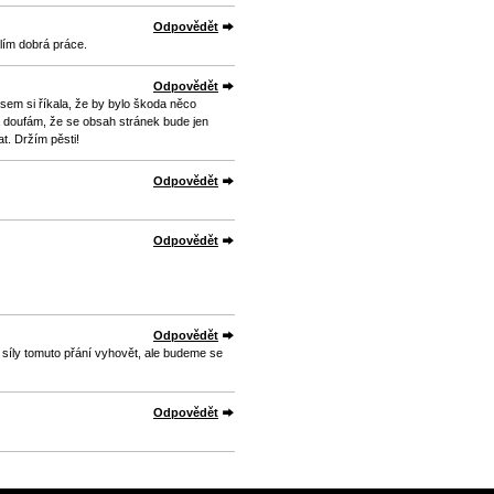
Odpovědět
lím dobrá práce.
Odpovědět
 jsem si říkala, že by bylo škoda něco
a doufám, že se obsah stránek bude jen
t. Držím pěsti!
Odpovědět
Odpovědět
Odpovědět
 síly tomuto přání vyhovět, ale budeme se
Odpovědět