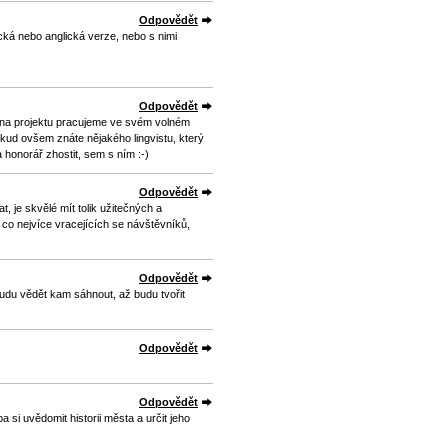
Odpovědět
ecká nebo anglická verze, nebo s nimi
Odpovědět
 na projektu pracujeme ve svém volném
Pokud ovšem znáte nějakého lingvistu, který
 honorář zhostit, sem s ním :-)
Odpovědět
 je skvělé mít tolik užitečných a
 co nejvíce vracejících se návštěvníků,
Odpovědět
udu vědět kam sáhnout, až budu tvořit
Odpovědět
Odpovědět
ba si uvědomit historii města a určit jeho