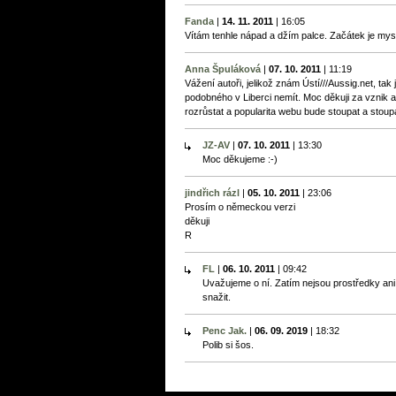
Fanda
|
14. 11. 2011
|
16:05
Vítám tenhle nápad a džím palce. Začátek je mys
Anna Špuláková
|
07. 10. 2011
|
11:19
Vážení autoři, jelikož znám Ústí///Aussig.net, tak
podobného v Liberci nemít. Moc děkuji za vznik 
rozrůstat a popularita webu bude stoupat a stoupa
JZ-AV
|
07. 10. 2011
|
13:30
Moc děkujeme :-)
jindřich rázl
|
05. 10. 2011
|
23:06
Prosím o německou verzi
děkuji
R
FL
|
06. 10. 2011
|
09:42
Uvažujeme o ní. Zatím nejsou prostředky ani
snažit.
Penc Jak.
|
06. 09. 2019
|
18:32
Polib si šos.