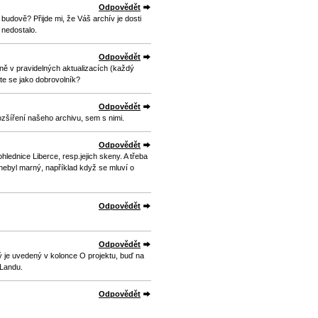
Odpovědět
 budově? Přijde mi, že Váš archív je dosti
 nedostalo.
Odpovědět
ě v pravidelných aktualizacích (každý
te se jako dobrovolník?
Odpovědět
ozšíření našeho archivu, sem s nimi.
Odpovědět
lednice Liberce, resp.jejich skeny. A třeba
nebyl marný, například když se mluví o
Odpovědět
Odpovědět
rý je uvedený v kolonce O projektu, buď na
 Landu.
Odpovědět