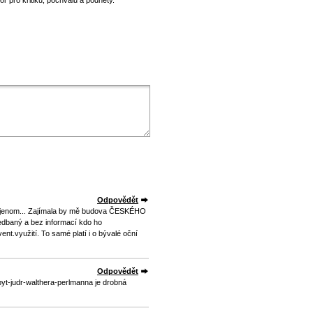
 pro kritiku, pochvalu a podněty.
Odpovědět
eci jenom... Zajímala by mě budova ČESKÉHO
dbaný a bez informací kdo ho
ent.využití. To samé platí i o bývalé oční
Odpovědět
yt-judr-walthera-perlmanna je drobná