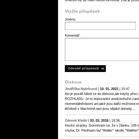
směrem by se mělo město formovat. Zde je prostor
Vložte příspěvek
Jméno:
Komentář:
Diskuze
Jindřiška Nykrínová
|
10. 01. 2021
|
15:47
Asi je pozdě hlásit se do diskuse,ale kdyby př
ROZHLASU .Je to impozantní areál,bohužel zane
momentálněvlastní ani jaké jsou další možnosti ev
léčebně v Machníně,tam jsou nějaké dohady....
Zdenek Kleibl
|
03. 02. 2016
|
19:36
Hezké stránky. Domnívám se, že v článku: 105-b
chyba. Dr. Perlmann byl "Walter" nikoliv "Walther"