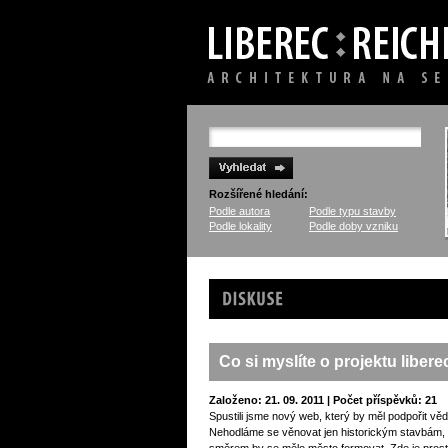
Rozšířené hledání:
Podle autora
Podle typu stavby
Podle lokality
Podle doby vzniku
Diskuse
Co si myslíte o projektu liber
Založeno: 21. 09. 2011 | Počet příspěvků: 21
Spustili jsme nový web, který by měl podpořit vědo
Nehodláme se věnovat jen historickým stavbám, al