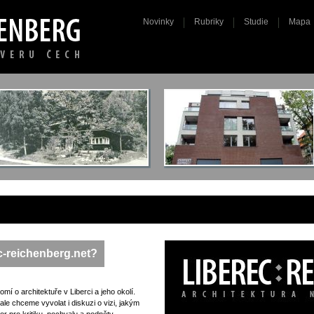
Novinky
Rubriky
Studie
Mapa
ec-reichenberg.net?
mí o architektuře v Liberci a jeho okolí.
e chceme vyvolat i diskuzi o vizi, jakým