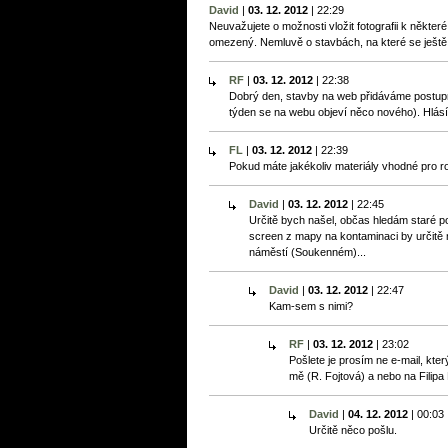
David
|
03. 12. 2012
|
22:29
Neuvažujete o možnosti vložit fotografii k některé
omezený. Nemluvě o stavbách, na které se ještě
RF
|
03. 12. 2012
|
22:38
Dobrý den, stavby na web přidáváme postupn
týden se na webu objeví něco nového). Hlásí
FL
|
03. 12. 2012
|
22:39
Pokud máte jakékoliv materiály vhodné pro r
David
|
03. 12. 2012
|
22:45
Určitě bych našel, občas hledám staré poh
screen z mapy na kontaminaci by určitě 
náměstí (Soukenném)...
David
|
03. 12. 2012
|
22:47
Kam-sem s nimi?
RF
|
03. 12. 2012
|
23:02
Pošlete je prosím ne e-mail, kte
mě (R. Fojtová) a nebo na Filipa
David
|
04. 12. 2012
|
00:03
Určitě něco pošlu.