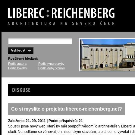
Rozšířené hledání:
Podle autora
Podle typu stavby
Podle lokality
Podle doby vzniku
Diskuse
Co si myslíte o projektu liberec-reichenberg.net?
Založeno: 21. 09. 2011 | Počet příspěvků: 21
Spustili jsme nový web, který by měl podpořit vědomí o architektuře v Liberci 
okolí. Nehodláme se věnovat jen historickým stavbám, ale chceme vyvolat i di