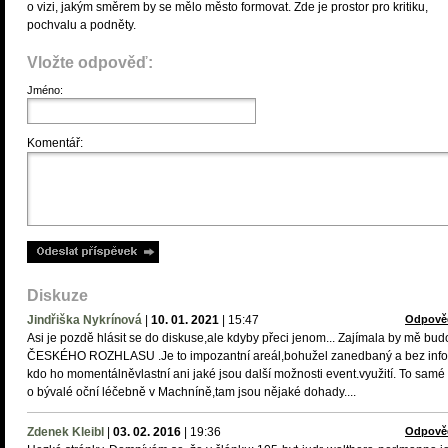
o vizi, jakým směrem by se mělo město formovat. Zde je prostor pro kritiku,
pochvalu a podněty.
Vložte odpověď:
Jméno:
Komentář:
Diskuze
Jindřiška Nykrínová
|
10. 01. 2021
|
15:47
Odpově
Asi je pozdě hlásit se do diskuse,ale kdyby přeci jenom... Zajímala by mě bu
ČESKÉHO ROZHLASU .Je to impozantní areál,bohužel zanedbaný a bez info
kdo ho momentálněvlastní ani jaké jsou další možnosti event.využití. To samé p
o bývalé oční léčebně v Machníně,tam jsou nějaké dohady....
Zdenek Kleibl
|
03. 02. 2016
|
19:36
Odpově