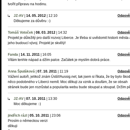
tvořit přípravu na hodinu.
JZ-AV
|
14. 05. 2012
|
12:10
Odpově
Děkujeme za důvěru :-)
Tomáš Votoček
|
08. 03. 2012
|
14:32
Odpově
Projekt je důležitý pro další rozvoj Liberce. Je třeba si uvědomit historii města 
jeho budoucí vývoj. Projekt je skvělý!
Fanda
|
14. 11. 2011
|
16:05
Odpově
Vítám tenhle nápad a džím palce. Začátek je myslím dobrá práce.
Anna Špuláková
|
07. 10. 2011
|
11:19
Odpově
Vážení autoři, jelikož znám Ústí///Aussig.net, tak jsem si říkala, že by bylo ško
něco podobného v Liberci nemít. Moc děkuji za vznik a doufám, že se obsah
stránek bude jen rozrůstat a popularita webu bude stoupat a stoupat. Držím pě
JZ-AV
|
07. 10. 2011
|
13:30
Odpově
Moc děkujeme :-)
jindřich rázl
|
05. 10. 2011
|
23:06
Odpově
Prosím o německou verzi
děkuji