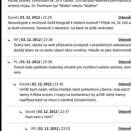
Hezké stránky. Domnívám se, že v článku: 105-byt-judr-walthera-perlmanna j
drobná chyba. Dr. Perlmann byl "Walter" nikoliv "Walther"
David
|
03. 12. 2012
|
22:29
Odpově
Neuvažujete o možnosti vložit fotografii k některé budově? Přijde mi, že Váš a
je dosti omezený. Nemluvě o stavbách, na které se ještě nedostalo.
RF
|
03. 12. 2012
|
22:38
Odpově
Dobrý den, stavby na web přidáváme postupně v pravidelných aktualizací
(každý týden se na webu objeví něco nového). Hlásíte se jako dobrovolní
FL
|
03. 12. 2012
|
22:39
Odpově
Pokud máte jakékoliv materiály vhodné pro rozšíření našeho archivu, sem
nimi.
David
|
03. 12. 2012
|
22:45
Odpově
Určitě bych našel, občas hledám staré pohlednice Liberce, resp.jejich
skeny. A třeba screen z mapy na kontaminaci by určitě nebyl marný,
například když se mluví o náměstí (Soukenném)...
David
|
03. 12. 2012
|
22:47
Odpově
Kam-sem s nimi?
RF
|
03. 12. 2012
|
23:02
Odpově