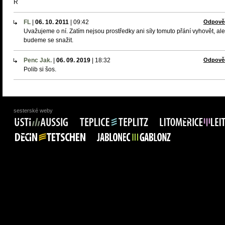
R
FL
|
06. 10. 2011
|
09:42
Odpově
Uvažujeme o ní. Zatím nejsou prostředky ani síly tomuto přání vyhovět, ale
budeme se snažit.
Penc Jak.
|
06. 09. 2019
|
18:32
Odpově
Polib si šos.
sesterské weby