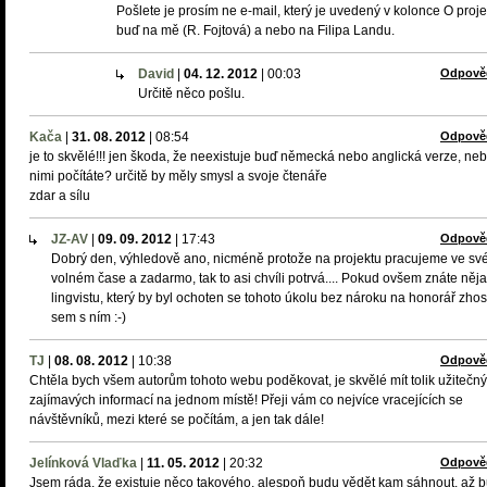
Pošlete je prosím ne e-mail, který je uvedený v kolonce O proje
buď na mě (R. Fojtová) a nebo na Filipa Landu.
David
|
04. 12. 2012
|
00:03
Odpově
Určitě něco pošlu.
Kača
|
31. 08. 2012
|
08:54
Odpově
je to skvělé!!! jen škoda, že neexistuje buď německá nebo anglická verze, neb
nimi počítáte? určitě by měly smysl a svoje čtenáře
zdar a sílu
JZ-AV
|
09. 09. 2012
|
17:43
Odpově
Dobrý den, výhledově ano, nicméně protože na projektu pracujeme ve s
volném čase a zadarmo, tak to asi chvíli potrvá.... Pokud ovšem znáte něj
lingvistu, který by byl ochoten se tohoto úkolu bez nároku na honorář zhost
sem s ním :-)
TJ
|
08. 08. 2012
|
10:38
Odpově
Chtěla bych všem autorům tohoto webu poděkovat, je skvělé mít tolik užitečn
zajímavých informací na jednom místě! Přeji vám co nejvíce vracejících se
návštěvníků, mezi které se počítám, a jen tak dále!
Jelínková Vlaďka
|
11. 05. 2012
|
20:32
Odpově
Jsem ráda, že existuje něco takového, alespoň budu vědět kam sáhnout, až 