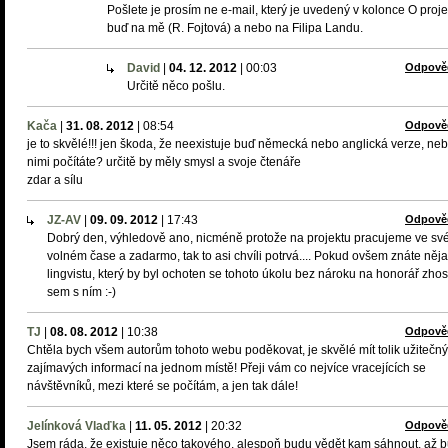
Pošlete je prosím ne e-mail, který je uvedený v kolonce O proje
buď na mě (R. Fojtová) a nebo na Filipa Landu.
David
|
04. 12. 2012
|
00:03
Odpově
Určitě něco pošlu.
Kača
|
31. 08. 2012
|
08:54
Odpově
je to skvělé!!! jen škoda, že neexistuje buď německá nebo anglická verze, neb
nimi počítáte? určitě by měly smysl a svoje čtenáře
zdar a sílu
JZ-AV
|
09. 09. 2012
|
17:43
Odpově
Dobrý den, výhledově ano, nicméně protože na projektu pracujeme ve s
volném čase a zadarmo, tak to asi chvíli potrvá.... Pokud ovšem znáte něj
lingvistu, který by byl ochoten se tohoto úkolu bez nároku na honorář zhost
sem s ním :-)
TJ
|
08. 08. 2012
|
10:38
Odpově
Chtěla bych všem autorům tohoto webu poděkovat, je skvělé mít tolik užitečn
zajímavých informací na jednom místě! Přeji vám co nejvíce vracejících se
návštěvníků, mezi které se počítám, a jen tak dále!
Jelínková Vlaďka
|
11. 05. 2012
|
20:32
Odpově
Jsem ráda, že existuje něco takového, alespoň budu vědět kam sáhnout, až 