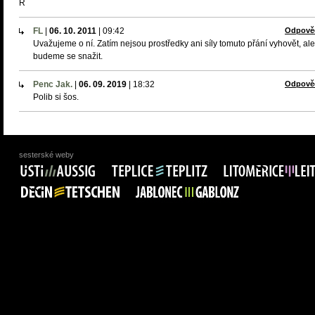
R
FL
|
06. 10. 2011
|
09:42
Odpově
Uvažujeme o ní. Zatím nejsou prostředky ani síly tomuto přání vyhovět, ale
budeme se snažit.
Penc Jak.
|
06. 09. 2019
|
18:32
Odpově
Polib si šos.
sesterské weby