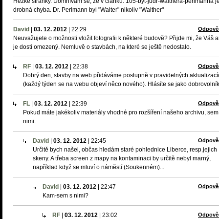
Hezké stránky. Domnívám se, že v článku: 105-byt-judr-walthera-perlmanna j
drobná chyba. Dr. Perlmann byl "Walter" nikoliv "Walther"
David
|
03. 12. 2012
|
22:29
Odpově
Neuvažujete o možnosti vložit fotografii k některé budově? Přijde mi, že Váš a
je dosti omezený. Nemluvě o stavbách, na které se ještě nedostalo.
RF
|
03. 12. 2012
|
22:38
Odpově
Dobrý den, stavby na web přidáváme postupně v pravidelných aktualizací
(každý týden se na webu objeví něco nového). Hlásíte se jako dobrovolní
FL
|
03. 12. 2012
|
22:39
Odpově
Pokud máte jakékoliv materiály vhodné pro rozšíření našeho archivu, sem
nimi.
David
|
03. 12. 2012
|
22:45
Odpově
Určitě bych našel, občas hledám staré pohlednice Liberce, resp.jejich
skeny. A třeba screen z mapy na kontaminaci by určitě nebyl marný,
například když se mluví o náměstí (Soukenném)...
David
|
03. 12. 2012
|
22:47
Odpově
Kam-sem s nimi?
RF
|
03. 12. 2012
|
23:02
Odpově