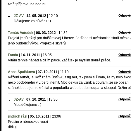
tvořit přípravu na hodinu.
JZ-AV
|
14. 05. 2012
|
12:10
Odpově
Děkujeme za důvěru :-)
Tomáš Votoček
|
08. 03. 2012
|
14:32
Odpově
Projekt je důležitý pro další rozvoj Liberce. Je třeba si uvědomit historii města 
jeho budoucí vývoj. Projekt je skvělý!
Fanda
|
14. 11. 2011
|
16:05
Odpově
Vítám tenhle nápad a džím palce. Začátek je myslím dobrá práce.
Anna Špuláková
|
07. 10. 2011
|
11:19
Odpově
Vážení autoři, jelikož znám Ústí///Aussig.net, tak jsem si říkala, že by bylo ško
něco podobného v Liberci nemít. Moc děkuji za vznik a doufám, že se obsah
stránek bude jen rozrůstat a popularita webu bude stoupat a stoupat. Držím pě
JZ-AV
|
07. 10. 2011
|
13:30
Odpově
Moc děkujeme :-)
jindřich rázl
|
05. 10. 2011
|
23:06
Odpově
Prosím o německou verzi
děkuji