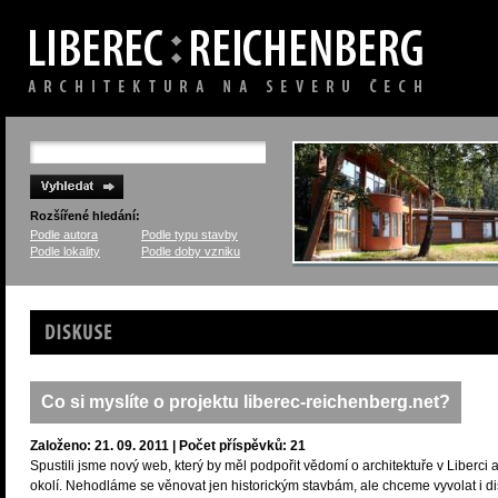
Rozšířené hledání:
Podle autora
Podle typu stavby
Podle lokality
Podle doby vzniku
Diskuse
Co si myslíte o projektu liberec-reichenberg.net?
Založeno: 21. 09. 2011 | Počet příspěvků: 21
Spustili jsme nový web, který by měl podpořit vědomí o architektuře v Liberci 
okolí. Nehodláme se věnovat jen historickým stavbám, ale chceme vyvolat i di