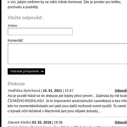
o vizi, jakým směrem by se mělo město formovat. Zde je prostor pro kritiku,
pochvalu a podněty.
Vložte odpověď:
Jméno:
Komentář:
Diskuze
Jindřiška Nykrínová
|
10. 01. 2021
|
15:47
Odpově
Asi je pozdě hlásit se do diskuse,ale kdyby přeci jenom... Zajímala by mě bu
ČESKÉHO ROZHLASU .Je to impozantní areál,bohužel zanedbaný a bez info
kdo ho momentálněvlastní ani jaké jsou další možnosti event.využití. To samé p
o bývalé oční léčebně v Machníně,tam jsou nějaké dohady....
Zdenek Kleibl
|
03. 02. 2016
|
19:36
Odpově