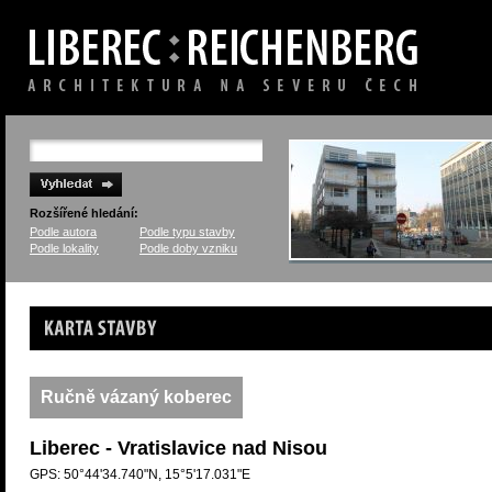
Rozšířené hledání:
Podle autora
Podle typu stavby
Podle lokality
Podle doby vzniku
Karta stavby
Ručně vázaný koberec
Liberec - Vratislavice nad Nisou
GPS: 50°44'34.740"N, 15°5'17.031"E