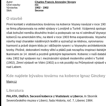
Autor:
Charles Francis Annesley Voysey
Účel stavby:
nic
Výstavba:
1902 - 1902
Sloh:
Secese
O stavbě
První kontakt s vratislavickou továrnou na koberce Voysey navázal v roce 190
se firma připravovala na velké výstavy v Londýně a Turíně. Vzájemná spolup
však bohužel neměla dlouhého trvání a podepsalo se na ní odmítnutí Voysey
koberců na americkém trhu, na které v roce 1903 firma expandovala. Voyseh
návrhy mají charakter nástěnných textílií a vyznačují se klidnou, vyrovnanou
harmonií a právě dojem klidu je i stěžejním rysem i u Voyseyho architektonick
tvorby. Plošné, dekorativní motivy větví a ptáků pak nezapřou inspiraci italský
tkaninami ze 14. století a pozdně gotickými tapiseriemi. Koberec v naší databá
roku 1902 byl vystaven na I. mezinárodní výstavě moderního umění v Turíně
(1902), Zimní výstavě ve Vídni (1902) a o rok později na Průmyslové výstavě v
nad Labem.
Kde najdete bývalou továrnu na koberce Ignaz Ginzkey
Mapy.cz
Literatura
PALATA, Oldřich. Secesní koberce z Vratislavic u Liberce.
In Sborník
Severočeského muzea v Liberci, řada Historia, roč. 7, Liberec 1984.