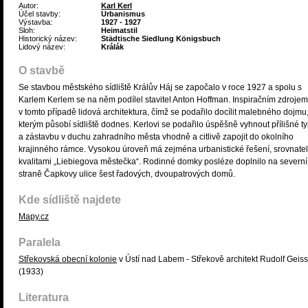
Autor:
Karl Kerl
Účel stavby:
Urbanismus
Výstavba:
1927 - 1927
Sloh:
Heimatstil
Historický název:
Städtische Siedlung Königsbuch
Lidový název:
Králák
O stavbě
Se stavbou městského sídliště Králův Háj se započalo v roce 1927 a spolu s
Karlem Kerlem se na něm podílel stavitel Anton Hoffman. Inspiračním zdrojem
v tomto případě lidová architektura, čímž se podařilo docílit malebného dojmu
kterým působí sídliště dodnes. Kerlovi se podařilo úspěšně vyhnout přílišné ty
a zástavbu v duchu zahradního města vhodně a citlivě zapojit do okolního
krajinného rámce. Vysokou úroveň má zejména urbanistické řešení, srovnate
kvalitami „Liebiegova městečka“. Rodinné domky posléze doplnilo na severní
straně Čapkovy ulice šest řadových, dvoupatrových domů.
Kde sídliště najdete
Mapy.cz
Paralela
Střekovská obecní kolonie
v Ústí nad Labem - Střekově architekt Rudolf Geiss
(1933)
Literatura