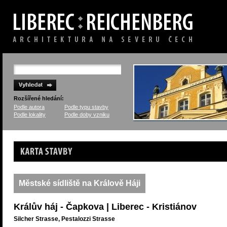
Rozšířené hledání:
Podle autora
Podle typu stavby
Podle lokality
Podle doby vzniku
Karta stavby
Městské sídliště na Králově Háji
Králův háj - Čapkova | Liberec - Kristiánov
Silcher Strasse, Pestalozzi Strasse