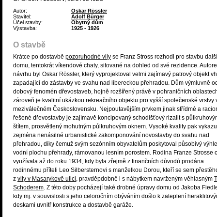
Autor:
Oskar Rössler
Stavitel:
Adolf Bürger
Účel stavby:
Obytný dům
Výstavba:
1925 - 1926
O stavbě
Krátce po dostavbě
pozoruhodné vily
se Franz Stross rozhodl pro stavbu dalš
domu, tentokrát víkendové chaty, sitované na dohled od své rezidence. Autor
návrhu byl Oskar Rössler, který vyprojektoval velmi zajímavý patrový objekt 
zapadající do zástavby ve svahu nad libereckou přehradou. Dům výmluvně od
dobový fenomén dřevostaveb, hojně rozšířený právě v pohraničních oblastec
zároveň je kvalitní ukázkou rekreačního objektu pro vyšší společenské vrstvy 
meziválečném Československu. Nejpoutavějším prvkem jinak střídmé a racio
řešené dřevostavby je zajímavě koncipovaný schodišťový rizalit s půlkruhov
štítem, prosvětlený mohutným půlkruhovým oknem. Vysoké kvality pak vykazu
zejména nenásilné urbanistické zakomponování novostavby do svahu nad
přehradou, díky čemuž svým sezónním obyvatelům poskytoval působivý výhl
vodní plochu přehrady, rámovanou lesním porostem. Rodina Franze Strosse 
využívala až do roku 1934, kdy byla zřejmě z finančních důvodů prodána
rodinnému příteli Leo Silbersternovi s manželkou Dorou, kteří se sem přestěh
z
vily v Masarykově ulici
, pravděpdobně i s nábytkem navrženým věhlasným
T
Schoderem
. Z této doby pocházejí také drobné úpravy domu od Jakoba Fiedl
kdy mj. v souvislosti s jeho celoročním obýváním došlo k zateplení heraklitov
deskami uvnitř konstrukce a dostavbě garáže.