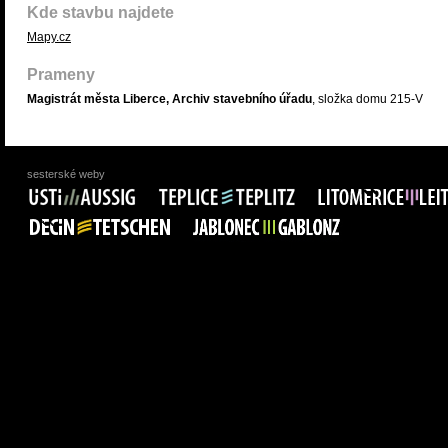
Kde stavbu najdete
Mapy.cz
Prameny
Magistrát města Liberce, Archiv stavebního úřadu
, složka domu 215-V
sesterské weby