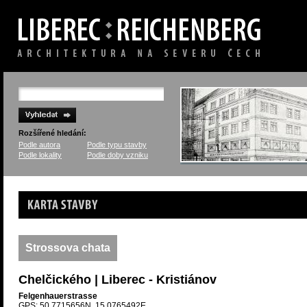
Rozšířené hledání:
Podle autora
Podle typu stavby
Podle lokality
Podle doby vzniku
Karta stavby
Strossova chata
Chelčického | Liberec - Kristiánov
Felgenhauerstrasse
GPS: 50.7715656N, 15.0765492E