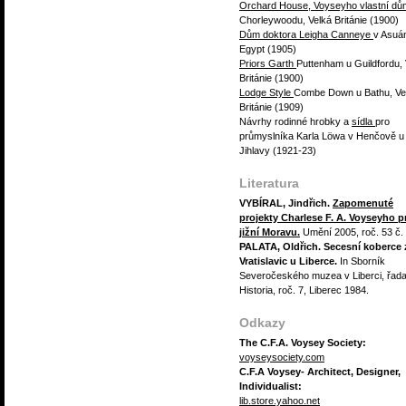
Orchard House, Voyseyho vlastní d
Chorleywoodu, Velká Británie (1900)
Dům doktora Leigha Canneye
v Asuá
Egypt (1905)
Priors Garth
Puttenham u Guildfordu, 
Británie (1900)
Lodge Style
Combe Down u Bathu, Ve
Británie (1909)
Návrhy rodinné hrobky a
sídla
pro
průmyslníka Karla Löwa v Henčově u
Jihlavy (1921-23)
Literatura
VYBÍRAL, Jindřich.
Zapomenuté
projekty Charlese F. A. Voyseyho p
jižní Moravu.
Umění 2005, roč. 53 č.
PALATA, Oldřich. Secesní koberce 
Vratislavic u Liberce.
In Sborník
Severočeského muzea v Liberci, řad
Historia, roč. 7, Liberec 1984.
Odkazy
The C.F.A. Voysey Society:
voyseysociety.com
C.F.A Voysey- Architect, Designer,
Individualist:
lib.store.yahoo.net