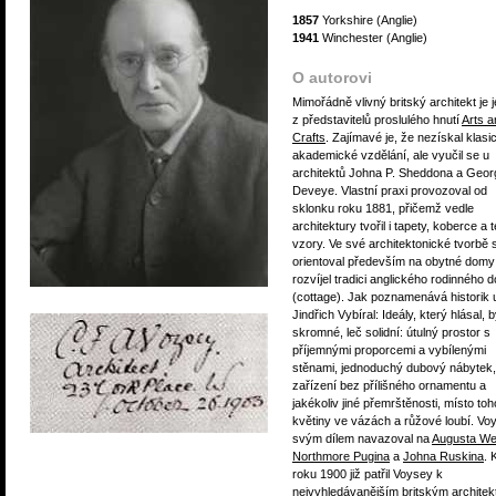
1857
Yorkshire (Anglie)
1941
Winchester (Anglie)
O autorovi
Mimořádně vlivný britský architekt je 
z představitelů proslulého hnutí
Arts a
Crafts
. Zajímavé je, že nezískal klasi
akademické vzdělání, ale vyučil se u
architektů Johna P. Sheddona a Geor
Deveye. Vlastní praxi provozoval od
sklonku roku 1881, přičemž vedle
architektury tvořil i tapety, koberce a te
vzory. Ve své architektonické tvorbě 
orientoval především na obytné domy
rozvíjel tradici anglického rodinného 
(cottage). Jak poznamenává historik
Jindřich Vybíral: Ideály, který hlásal, b
skromné, leč solidní: útulný prostor s
příjemnými proporcemi a vybílenými
stěnami, jednoduchý dubový nábytek,
zařízení bez přílišného ornamentu a
jakékoliv jiné přemrštěnosti, místo toh
květiny ve vázách a růžové loubí. Vo
svým dílem navazoval na
Augusta We
Northmore Pugina
a
Johna Ruskina
. 
roku 1900 již patřil Voysey k
nejvyhledávanějším britským archite