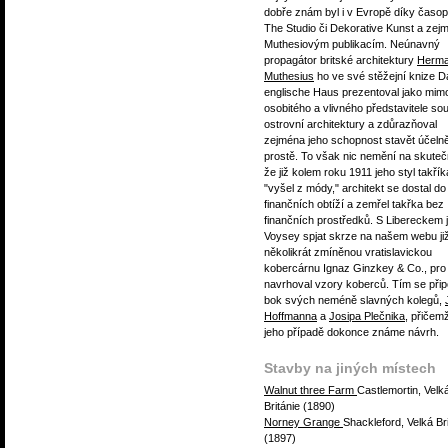
dobře znám byl i v Evropě díky časo
The Studio či Dekorative Kunst a zej
Muthesiovým publikacím. Neúnavný
propagátor britské architektury
Herm
Muthesius
ho ve své stěžejní knize D
englische Haus prezentoval jako mim
osobitého a vlivného představitele s
ostrovní architektury a zdůrazňoval
zejména jeho schopnost stavět účeln
prostě. To však nic nemění na skuteč
že již kolem roku 1911 jeho styl takřík
"vyšel z módy," architekt se dostal do
finančních obtíží a zemřel takřka bez
finančních prostředků. S Libereckem 
Voysey spjat skrze na našem webu ji
několikrát zmíněnou vratislavickou
kobercárnu Ignaz Ginzkey & Co., pro 
navrhoval vzory koberců. Tím se připo
bok svých neméně slavných kolegů,
Hoffmanna
a
Josipa Plečnika
, přičem
jeho případě dokonce známe návrh.
Stavby na jiných místech
Walnut three Farm
Castlemortin, Velk
Británie (1890)
Norney Grange
Shackleford, Velká Br
(1897)