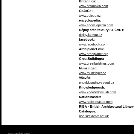
Britannica:
www.britannica.com
CoJeCo:
www.cojeco.cz
encyclopedia:
www.encyclopedia.com
Dějiny architektury FA ČVUT:
dejiny.fa.cvut.cz
facebook:
www.facebook.com
Archiplanet wiki:
www.archiplanet.org
GreatBuildings:
www.greatbuildings.com
Munzinger:
www.munzinger.de
Vševěd:
encyklopedie.vseved.cz
Knowledgerush:
www.knowledgerush.com
NationMaster:
www.nationmaster.com
RIBA - British Architectural Library
Catalogue:
riba.sirsidynix.net.uk
sesterské weby