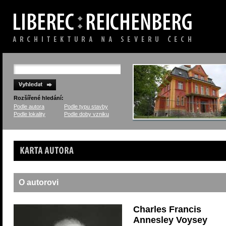
Rozšířené hledání:
Podle autora
Podle typu stavby
Podle lokality
Podle doby vzniku
Karta autora
O autorovi
Charles Francis
Annesley Voysey