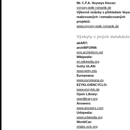
Mr. C.F.A. Voyseys House:
voysey.gotik-romanik.de
Výborné stránky s přehledem Voy
realizovaných i nerealizovaných
projektů:
www.voysey.gotik-romanik.de
Výskyty v jiných databázíc
abART:
archINFORM:
eng.archinform.net
Wikipedie:
en.wikipedia.org
Getty ULAN:
www.getty.edu
Europeana:
www.europeana.eu
EZYKLO/ENCYCLO:
www.enzyklo.de
Open Library:
openlibrary.org
Answers:
www.answers.com
Urbipedia:
www.urbipedia.org
WorldCat:
orlabs.oclc.org