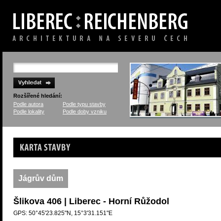
Rozšířené hledání:
Podle autora
Podle typu stavby
Podle lokality
Podle doby vzniku
Karta stavby
Jágrův dům
Šlikova 406 | Liberec - Horní Růžodol
GPS: 50°45'23.825"N, 15°3'31.151"E