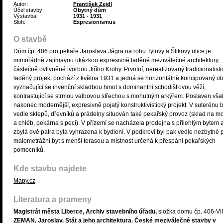
Autor:
František Zejdl
Účel stavby:
Obytný dům
Výstavba:
1931 - 1931
Sloh:
Expresionismus
O stavbě
Dům čp. 406 pro pekaře Jaroslava Jágra na rohu Tylovy a Šlikovy ulice je
mimořádně zajímavou ukázkou expresivně laděné meziválečné architektury,
částečně ovlivněné tvorbou Jiřího Krohy. Prvotní, nerealizovaný tradicionalisti
laděný projekt pochází z května 1931 a jedná se horizontálně koncipovaný ob
vyznačující se invenční skladbou hmot s dominantní schodišťovou věží,
kontrastující se strmou valbovou střechou s mohutným arkýřem. Postaven vša
nakonec modernější, expresivně pojatý konstruktivistický projekt. V suterénu b
vedle sklepů, dřevníků a prádelny situován také pekařský provoz (sklad na m
a chléb, pekárna s pecí). V přízemí se nacházela prodejna s přilehlým bytem 
zbylá dvě patra byla vyhrazena k bydlení. V podkroví byl pak vedle nezbytné 
malometrážní byt s menší terasou a místnost určená k přespání pekařských
pomocníků.
Kde stavbu najdete
Mapy.cz
Literatura a prameny
Magistrát města Liberce, Archiv stavebního úřadu,
složka domu čp. 406-VII
ZEMAN, Jaroslav. Stát a jeho architektura. České meziválečné stavby v