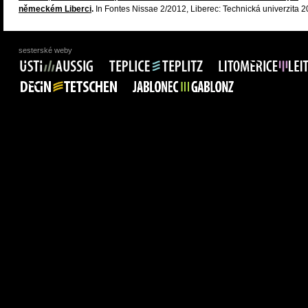
německém Liberci
.
In Fontes Nissae 2/2012, Liberec: Technická univerzita 2
sesterské weby