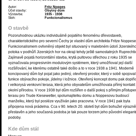
Autor:
Fritz Noppes
Účel stavby:
Obytný dům
Výstavba:
1935 - 1938
Sloh:
Funkcionalismus
O stavbě
Pozoruhodnou ukázku individuálně pojatého fenoménu dřevostaveb,
charakteristického pro severní Čechy je vlastní dům architekta Fritze Noppese
Funkcionalismem ovlivněný objekt byl situovaný v malebném údolí Jizerskéh
potoka v podhůří Jizerských hor na okraji tehdy ještě samostatných Ruprechti
Zajímavě pojatá horizontální stavba, krytá pultovou střechou z roku 1935 se
vyznačovala progresivním modulovým systémem, který umožňoval její další
rozšiřování, ke kterému ostatně také došlo a to v roce 1938 a 1941. Moderně
koncipovaný dům byl pojat jako jediný, otevřený prostor, který v sobě spojoval
funkce obývacího pokoje, jídelny i ložnice. Otevřený koncept domu pak doplň
i velkorysá venkovní terasa, která jeho obyvatelům umožňovala přímý kontakt
okolní přírodou. V roce 1938 byl dům rozšířen o další pokoj s přímým přístup
terasu pro Trude Kiesewetter, spolumajitelku domu a Noppesovu budoucí
manželku, který byl posléze využíván jako pracovna. V roce 1941 pak byla
připojena nová prádelna. Cca v 90. letech 20. století byl dům bohužel výrazně
přestavěn a jeho současná podoba je tak pouze torzem jeho původní elegant
podoby.
Kde dům stál