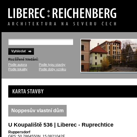
Rozšířené hledání:
Podle autora
Podle typu stavby
Podle lokality
Podle doby vzniku
Karta stavby
Noppesův vlastní dům
U Koupaliště 536 | Liberec - Ruprechtice
Ruppersdorf
GPS: 50.7864550N, 15.0821042E