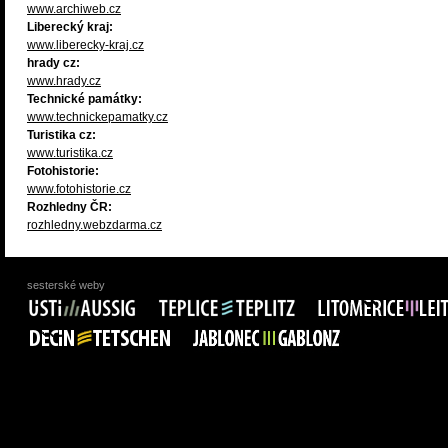
www.archiweb.cz
Liberecký kraj:
www.liberecky-kraj.cz
hrady cz:
www.hrady.cz
Technické památky:
www.technickepamatky.cz
Turistika cz:
www.turistika.cz
Fotohistorie:
www.fotohistorie.cz
Rozhledny ČR:
rozhledny.webzdarma.cz
sesterské weby