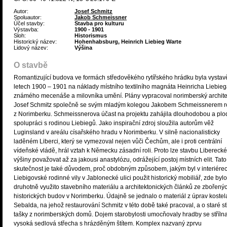
Autor:
Josef Schmitz
Spoluautor:
Jakob Schmeissner
Účel stavby:
Stavba pro kulturu
Výstavba:
1900 - 1901
Sloh:
Historismus
Historický název:
Hohenhabsburg, Heinrich Liebieg Warte
Lidový název:
Výšina
O stavbě
Romantizující budova ve formách středověkého rytířského hrádku byla vystav
letech 1900 – 1901 na náklady místního textilního magnáta Heinricha Liebieg
známého mecenáše a milovníka umění. Plány vypracoval norimberský archite
Josef Schmitz společně se svým mladým kolegou Jakobem Schmeissnerem 
z Norimberku. Schmeissnerova účast na projektu zahájila dlouhodobou a pl
spolupráci s rodinou Liebiegů. Jako inspirační zdroj sloužila autorům věž
Luginsland v areálu císařského hradu v Norimberku. V silně nacionalisticky
laděném Liberci, který se vymezoval nejen vůči Čechům, ale i proti centrální
vídeňské vládě, hrál vztah k Německu zásadní roli. Proto lze stavbu Liberecké
výšiny považovat až za jakousi anastylózu, odrážející postoj místních elit. Tato
skutečnost je také důvodem, proč obdobným způsobem, jakým byl v interiére
Liebigovské rodinné vily v Jablonecké ulici použit historický mobiliář, zde bylo
druhotně využito stavebního materiálu a architektonických článků ze zbořený
historických budov v Norimberku. Údajně se jednalo o materiál z úprav kostela
Sebalda, na jehož restaurování Schmitz v této době také pracoval, a o staré st
tašky z norimberských domů. Dojem starobylosti umocňovaly hradby se stříln
vysoká sedlová střecha s hrázděným štítem. Komplex nazvaný zprvu