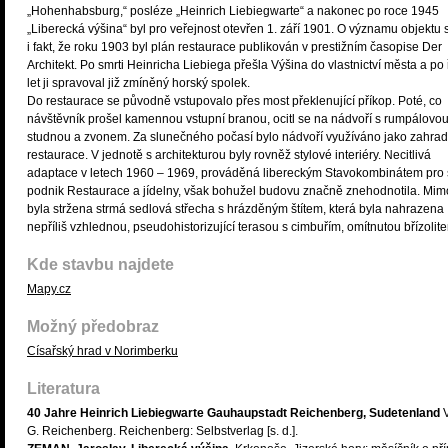
„Hohenhabsburg,“ posléze „Heinrich Liebiegwarte“ a nakonec po roce 1945
„Liberecká výšina“ byl pro veřejnost otevřen 1. září 1901. O významu objektu 
i fakt, že roku 1903 byl plán restaurace publikován v prestižním časopise Der
Architekt. Po smrti Heinricha Liebiega přešla Výšina do vlastnictví města a po
let ji spravoval již zmíněný horský spolek.
Do restaurace se původně vstupovalo přes most překlenující příkop. Poté, co
návštěvník prošel kamennou vstupní branou, ocitl se na nádvoří s rumpálovo
studnou a zvonem. Za slunečného počasí bylo nádvoří využíváno jako zahrad
restaurace. V jednotě s architekturou byly rovněž stylové interiéry. Necitlivá
adaptace v letech 1960 – 1969, prováděná libereckým Stavokombinátem pro s
podnik Restaurace a jídelny, však bohužel budovu značně znehodnotila. Mimo
byla stržena strmá sedlová střecha s hrázděným štítem, která byla nahrazena
nepříliš vzhlednou, pseudohistorizující terasou s cimbuřím, omítnutou břízolit
Kde stavbu najdete
Mapy.cz
Možný předobraz
Císařský hrad v Norimberku
Literatura
40 Jahre Heinrich Liebiegwarte Gauhaupstadt Reichenberg, Sudetenland
V
G. Reichenberg. Reichenberg: Selbstverlag [s. d.].