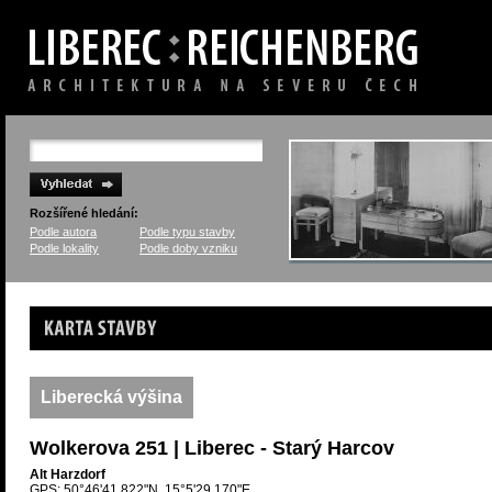
Rozšířené hledání:
Podle autora
Podle typu stavby
Podle lokality
Podle doby vzniku
Karta stavby
Liberecká výšina
Wolkerova 251 | Liberec - Starý Harcov
Alt Harzdorf
GPS: 50°46'41.822"N, 15°5'29.170"E