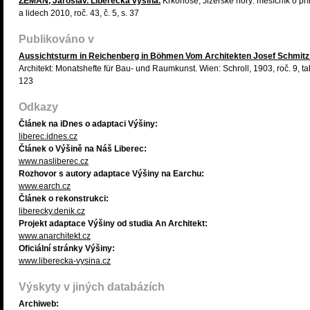
ZEMAN, Jaroslav. Liberecká výšina.
Krkonoše, Jizerské hory: měsíčník o př
a lidech 2010, roč. 43, č. 5, s. 37
Publikováno v
Aussichtsturm in Reichenberg in Böhmen Vom Architekten Josef Schmitz
Architekt: Monatshefte für Bau- und Raumkunst. Wien: Schroll, 1903, roč. 9, ta
123
Odkazy
Článek na iDnes o adaptaci Výšiny:
liberec.idnes.cz
Článek o Výšině na Náš Liberec:
www.nasliberec.cz
Rozhovor s autory adaptace Výšiny na Earchu:
www.earch.cz
Článek o rekonstrukci:
liberecky.denik.cz
Projekt adaptace Výšiny od studia An Architekt:
www.anarchitekt.cz
Oficiální stránky Výšiny:
www.liberecka-vysina.cz
Výskyty v jiných databázích
Archiweb: