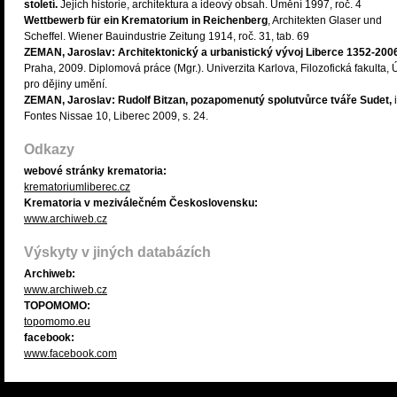
století.
Jejich historie, architektura a ideový obsah. Umění 1997, roč. 4
Wettbewerb für ein Krematorium in Reichenberg
, Architekten Glaser und
Scheffel. Wiener Bauindustrie Zeitung 1914, roč. 31, tab. 69
ZEMAN, Jaroslav: Architektonický a urbanistický vývoj Liberce 1352-200
Praha, 2009. Diplomová práce (Mgr.). Univerzita Karlova, Filozofická fakulta, 
pro dějiny umění.
ZEMAN, Jaroslav: Rudolf Bitzan, pozapomenutý spolutvůrce tváře Sudet,
i
Fontes Nissae 10, Liberec 2009, s. 24.
Odkazy
webové stránky krematoria:
krematoriumliberec.cz
Krematoria v meziválečném Československu:
www.archiweb.cz
Výskyty v jiných databázích
Archiweb:
www.archiweb.cz
TOPOMOMO:
topomomo.eu
facebook:
www.facebook.com