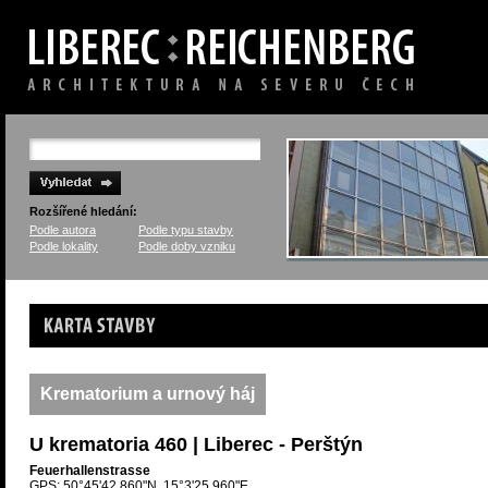
Rozšířené hledání:
Podle autora
Podle typu stavby
Podle lokality
Podle doby vzniku
Karta stavby
Krematorium a urnový háj
U krematoria 460 | Liberec - Perštýn
Feuerhallenstrasse
GPS: 50°45'42.860"N, 15°3'25.960"E