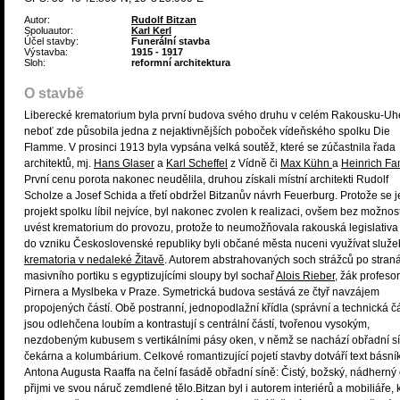
Autor:
Rudolf Bitzan
Spoluautor:
Karl Kerl
Účel stavby:
Funerální stavba
Výstavba:
1915 - 1917
Sloh:
reformní architektura
O stavbě
Liberecké krematorium byla první budova svého druhu v celém Rakousku-Uh
neboť zde působila jedna z nejaktivnějších poboček vídeňského spolku Die
Flamme. V prosinci 1913 byla vypsána velká soutěž, které se zúčastnila řada
architektů, mj.
Hans Glaser
a
Karl Scheffel
z Vídně či
Max Kühn
a
Heinrich Fa
První cenu porota nakonec neudělila, druhou získali místní architekti Rudolf
Scholze a Josef Schida a třetí obdržel Bitzanův návrh Feuerburg. Protože se 
projekt spolku líbil nejvíce, byl nakonec zvolen k realizaci, ovšem bez možnost
uvést krematorium do provozu, protože to neumožňovala rakouská legislativa
do vzniku Československé republiky byli občané města nuceni využívat služe
krematoria v nedaleké Žitavě
. Autorem abstrahovaných soch strážců po stran
masivního portiku s egyptizujícími sloupy byl sochař
Alois Rieber
, žák profeso
Pirnera a Myslbeka v Praze. Symetrická budova sestává ze čtyř navzájem
propojených částí. Obě postranní, jednopodlažní křídla (správní a technická čá
jsou odlehčena loubím a kontrastují s centrální částí, tvořenou vysokým,
nezdobeným kubusem s vertikálními pásy oken, v němž se nachází obřadní sí
čekárna a kolumbárium. Celkové romantizující pojetí stavby dotváří text básní
Antona Augusta Raaffa na čelní fasádě obřadní síně: Čistý, božský, nádherný 
přijmi ve svou náruč zemdlené tělo.Bitzan byl i autorem interiérů a mobiliáře, 