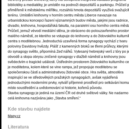
bibliotéky a mediatéky, je umístěn na podnoži depozitářů a parkingu. Průčelí 
přiměřeně k městskému měřítku, rozsáhlá hmota depozitářů využívá svažující
terénu. Umístění knihovny v horním centru města Liberce navazuje na
urbanistickou koncepci řazení významných budov města, jakými jsou radnice,
divadlo, knihovna, hospodářská fakulta, na paralelní osu horního centra měst
Průčelí, jemuž vévodí mediální stěna, je obráceno do polouzavřeného prosto
malého náměstí, ze kterého se vstupuje do knihovny a do židovského kulturn
centra s modlitebnou. Jednoduchá uzavřená forma synagogy vychází z tvaru
poloviny Davidovy hvězdy. Plášť z kamenných bloků se třemi průřezy, kterými
do synagogy světlo, připomíná Zeď nářků. Vytesaný hebrejský verš z tóry po 
obvodě a stopa obrysu zničené synagogy v dlažbě náměstí a knihovny jsou
svědectvím o tragické události. Ústředním prostorem židovského kulturního ce
je modlitebna, kolem které se vine rampa, jež propojuje modlitebnu se
společenskou částí a administrativou židovské obce. Hra světla, atmosféra
inspirující se ve středověkých pražských synagogách, avšak vyjádřená
jednoduchými moderními prvky, vytváří příjemné prostředí pro setkávání komun
místo soustředění a uvědomování si historie, kořenů původu.
Stavba synagogy je jediná na území ČR od druhé světové války. Ne nadarmo 
celá knihovna nazývána jako „Stavba smíření.“
Kde stavbu najdete
Mapy.cz
Literatura