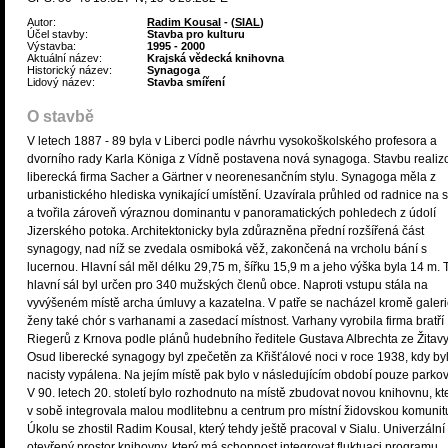
Autor:
Radim Kousal
- (
SIAL
)
Účel stavby:
Stavba pro kulturu
Výstavba:
1995 - 2000
Aktuální název:
Krajská vědecká knihovna
Historický název:
Synagoga
Lidový název:
Stavba smíření
O stavbě
V letech 1887 - 89 byla v Liberci podle návrhu vysokoškolského profesora a
dvorního rady Karla Königa z Vídně postavena nová synagoga. Stavbu realiz
liberecká firma Sacher a Gärtner v neorenesančním stylu. Synagoga měla z
urbanistického hlediska vynikající umístění. Uzavírala průhled od radnice na 
a tvořila zároveň výraznou dominantu v panoramatických pohledech z údolí
Jizerského potoka. Architektonicky byla zdůrazněna přední rozšířená část
synagogy, nad níž se zvedala osmiboká věž, zakončená na vrcholu bání s
lucernou. Hlavní sál měl délku 29,75 m, šířku 15,9 m a jeho výška byla 14 m. 
hlavní sál byl určen pro 340 mužských členů obce. Naproti vstupu stála na
vyvýšeném místě archa úmluvy a kazatelna. V patře se nacházel kromě galeri
ženy také chór s varhanami a zasedací místnost. Varhany vyrobila firma bratří
Riegerů z Krnova podle plánů hudebního ředitele Gustava Albrechta ze Žitavy
Osud liberecké synagogy byl zpečetěn za Křišťálové noci v roce 1938, kdy by
nacisty vypálena. Na jejím místě pak bylo v následujícím období pouze parkov
V 90. letech 20. století bylo rozhodnuto na místě zbudovat novou knihovnu, kt
v sobě integrovala malou modlitebnu a centrum pro místní židovskou komunit
Úkolu se zhostil Radim Kousal, který tehdy ještě pracoval v Sialu. Univerzální
otevřený prostor knihovny, který má schopnost integrovat fluktuaci programu