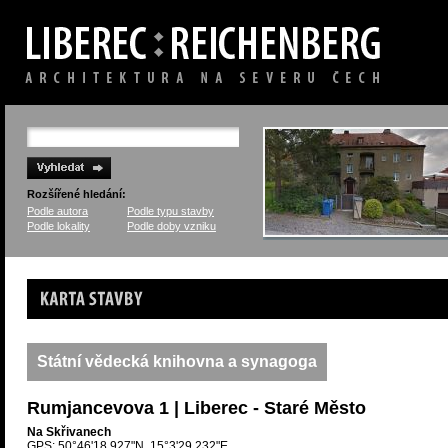
Rozšířené hledání:
Podle autora
Podle typu stavby
Podle lokality
Podle doby vzniku
Karta stavby
Státní vědecká knihovna a synagoga
Rumjancevova 1 | Liberec - Staré Město
Na Skřivanech
GPS: 50°46'18.927"N, 15°3'29.232"E