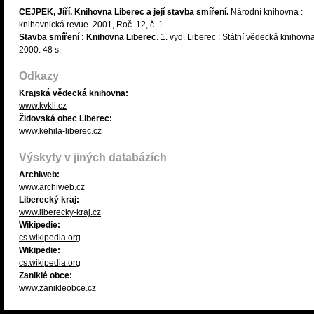
CEJPEK, Jiří. Knihovna Liberec a její stavba smíření.
Národní knihovna :
knihovnická revue. 2001, Roč. 12, č. 1.
Stavba smíření : Knihovna Liberec
. 1. vyd. Liberec : Státní vědecká knihovna
2000. 48 s.
Odkazy
Krajská vědecká knihovna:
www.kvkli.cz
Židovská obec Liberec:
www.kehila-liberec.cz
Výskyty v jiných databázích
Archiweb:
www.archiweb.cz
Liberecký kraj:
www.liberecky-kraj.cz
Wikipedie:
cs.wikipedia.org
Wikipedie:
cs.wikipedia.org
Zaniklé obce:
www.zanikleobce.cz