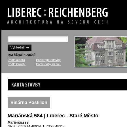
Rozšířené hledání:
Podle autora
Podle typu stavby
Podle lokality
Podle doby vzniku
Karta stavby
Vinárna Postilion
Mariánská 584 | Liberec - Staré Město
Mariengasse
GPS: 50°46'14.409"N, 15°3'28.483"E