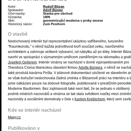
Autor:
Rudolf Bitzan
Spoluautor:
Adolf Bürger
Účel stavby:
Stavba pro obchod
Výstavba:
1909
Sloh:
geometrizující moderna s prvky secese
Historický název:
Zum Posthorn
O stavbě
Nedochovaný interiér byl reprezentativní ukázkou vytříbeného, luxusního
"Raumkunstu," v němž každá jednotlivost tvoří součást celku, navrženého
architektem a zahrnuje veškeré vybavení, od nábytku až po kliky. Interiér Bitz
navrhl ve spolupráci s významným umělcem zaměřeným na sklomalbu a grafi
Josefem Gollerem
. Interiér vinárny se nacházel v domě vyprojektovaném pro
Theodora Cloina libereckou stavební firmou
Adolfa Bürgera
, v němž se nachá
také proslulá kavárna Pošta. V plánové dokumentaci uložené ve stavebním a
se však bohužel nedochovala žádná zmínka o Bitzanově práci na interiéru a t
jsme odkázáni pouze na dobové fotografie, publikované v prestižním periodik
Moderne Bauformen. Bez zajímavosti také není fakt, že se jednalo o oblíbený
podnik místních nacionálů a vinárna se tak stala svědkem rvačky mezi zmíně
nacionály a sociálními demokraty v čele s
Karlem Kreibichem
, který sem zavít
Kde se interiér nacházel
Mapy.cz
Publikováno v