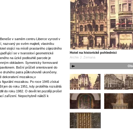
 Beneše v samém centru Liberce vyrostl v
, nazvaný po svém majiteli, vlastníku
otel stojící na místě prastarého zájezdního
Hotel na historické pohlednici
yjadřující se v tvarosloví geometrické
Archiv J. Zemana
eného na úzké podlouhlé parcele je
menným obkladem. Symetricky formované
Obr
pavilonem. Boční průčelí orientované do
ýšce druhého patra půlkruhovitě ukončeny.
é dekorativní mozaikou,v
 figurální mozaikou. Po roce 1945 získal
il jen do roku 1951, kdy proběhla rozsáhlá
lil do roku 1982. O devět let později prošel
vací zařízení. Nepochybně náleží k