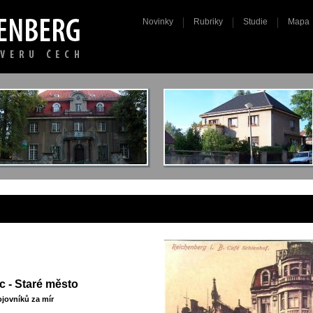
Novinky
Rubriky
Studie
Mapa
c - Staré město
bojovníků za mír