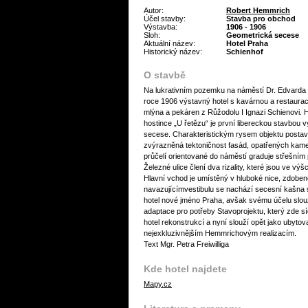
Autor:
Robert Hemmrich
Účel stavby:
Stavba pro obchod
Výstavba:
1906 - 1906
Sloh:
Geometrická secese
Aktuální název:
Hotel Praha
Historický název:
Schienhof
O stavbě
Na lukrativním pozemku na náměstí Dr. Edvarda
roce 1906 výstavný hotel s kavárnou a restaurací
mlýna a pekáren z Růžodolu I Ignazi Schienovi. H
hostince „U řetězu“ je první libereckou stavbou v
secese. Charakteristickým rysem objektu postav
zvýrazněná tektoničnost fasád, opatřených ka
průčelí orientované do náměstí graduje střešním 
Železné ulice člení dva rizality, které jsou ve v
Hlavní vchod je umístěný v hluboké nice, zdoben
navazujícímvestibulu se nachází secesní kašna s
hotel nové jméno Praha, avšak svému účelu slouž
adaptace pro potřeby Stavoprojektu, který zde síd
hotel rekonstrukcí a nyní slouží opět jako ubyto
nejexkluzivnějším Hemmrichovým realizacím.
Text Mgr. Petra Freiwilliga
Kde hotel najdete
Mapy.cz