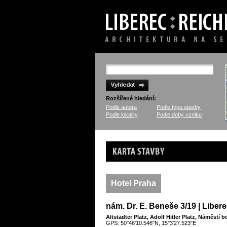
Rozšířené hledání:
Podle autora
Podle typu stavby
Podle lokality
Podle doby vzniku
Karta stavby
Hotel Praha
nám. Dr. E. Beneše 3/19 | Libere
Altstädter Platz, Adolf Hitler Platz, Náměstí 
GPS: 50°46'10.546"N, 15°3'27.523"E