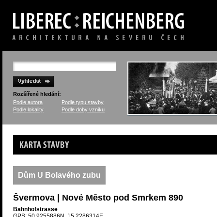
Rozšířené hledání:
Podle autora
Podle typu stavby
Podle lokality
Podle doby vzniku
Karta stavby
Dům U Bolavého zubu
Švermova | Nové Město pod Smrkem 890
Bahnhofstrasse
GPS: 50.9255886N, 15.2286314E