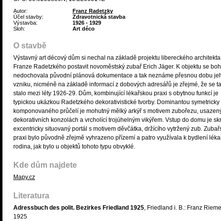
Autor:
Franz Radetzky
Účel stavby:
Zdravotnická stavba
Výstavba:
1926 - 1929
Sloh:
Art déco
O stavbě
Výstavný art décový dům si nechal na základě projektu libereckého architekta
Franze Radetzkého postavit novoměstský zubař Erich Jäger. K objektu se bo
nedochovala původní plánová dokumentace a tak neznáme přesnou dobu je
vzniku, nicméně na základě informací z dobových adresářů je zřejmé, že se t
stalo mezi léty 1926-29. Dům, kombinující lékařskou praxi s obytnou funkcí je
typickou ukázkou Radetzkého dekorativistické tvorby. Dominantou symetricky
komponovaného průčelí je mohutný mělký arkýř s motivem zubořezu, usazen
dekorativních konzolách a vrcholící trojúhelným vikýřem. Vstup do domu je sk
excentricky situovaný portál s motivem děvčátka, držícího vytržený zub. Zubař
praxi bylo původně zřejmě vyhrazeno přízemí a patro využívala k bydlení lék
rodina, jak bylo u objektů tohoto typu obvyklé.
Kde dům najdete
Mapy.cz
Literatura
Adressbuch des polit. Bezirkes Friedland 1925
, Friedland i. B.: Franz Rieme
1925