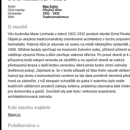
Autor:
Max Kühn
Účel stavby:
Obytný dům
Výstavba:
1931 - 1932
Sloh:
Tradicionalismus
O stavbě
Vilu továrníka Maxe Lenharta v letech 1931-1932 postavil stavitel Ernst Peuke
Objekt je ukázkou tradicionalisticky orientované architektury v duchu populár
heimatstilu. Patrový dům je situován ve svahu na místě někdejšího výstaviště 
1906. Střídmé fasády spočívají na masivním žulovém soklu, přičemž přízemí a
odděluje výrazná římsa a dům završuje valbová střecha. Po pravé straně je 
přisazena krytá vstupní veranda se závětřím a na opačné straně se nalézá
předsazená terasa s další krytou verandou, která plnila funkci zimní zahrady
(květinový pokoj). Zajímavé je, že v tomto případě již Max Kühn opustil oblíbe
halový typ domu a komunikačním centrem se tak stala poměrně skromná před
hned za zádveřím, z níž stoupalo schodiště do patra.V suterénu byla vedle
tradičních utilitárních prostorů (sklepy, kotelna, prádelna) situována také místn
pro domovníka a garáž. Součástí vily pak byla i velkoryse pojednaná,
architektonizovaná zahrada.
Kde stavbu najdete
Mapy.cz
Publikováno v