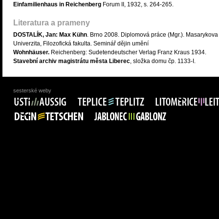
Einfamilienhaus in Reichenberg
Forum II, 1932, s. 264-265.
Literatura a prameny
DOSTALÍK, Jan: Max Kühn
. Brno 2008. Diplomová práce (Mgr.). Masarykova
Univerzita, Filozofická fakulta. Seminář dějin umění
Wohnhäuser.
Reichenberg: Sudetendeutscher Verlag Franz Kraus 1934.
Stavební archiv magistrátu města Liberec
, složka domu čp. 1133-I.
sesterské weby