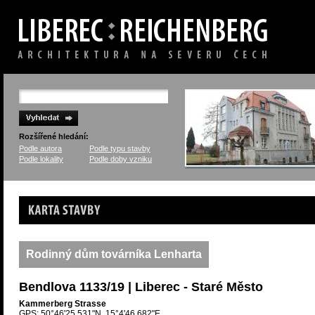
Rozšířené hledání:
Podle autora
Podle typu stavby
Podle lokality
Podle doby vzniku
Karta stavby
Rodinný dům továrníka Lenharta
Bendlova 1133/19 | Liberec - Staré Město
Kammerberg Strasse
GPS: 50°46'25.531"N, 15°4'46.682"E