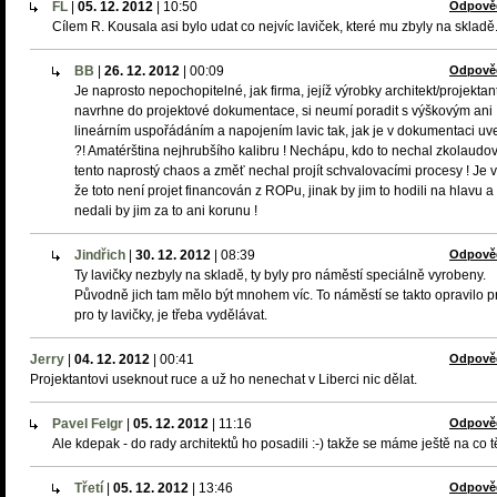
FL
|
05. 12. 2012
|
10:50
Odpově
Cílem R. Kousala asi bylo udat co nejvíc laviček, které mu zbyly na skladě
BB
|
26. 12. 2012
|
00:09
Odpově
Je naprosto nepochopitelné, jak firma, jejíž výrobky architekt/projektan
navrhne do projektové dokumentace, si neumí poradit s výškovým ani
lineárním uspořádáním a napojením lavic tak, jak je v dokumentaci u
?! Amatérština nejhrubšího kalibru ! Nechápu, kdo to nechal zkolaudov
tento naprostý chaos a změť nechal projít schvalovacími procesy ! Je v
že toto není projet financován z ROPu, jinak by jim to hodili na hlavu a
nedali by jim za to ani korunu !
Jindřich
|
30. 12. 2012
|
08:39
Odpově
Ty lavičky nezbyly na skladě, ty byly pro náměstí speciálně vyrobeny.
Původně jich tam mělo být mnohem víc. To náměstí se takto opravilo p
pro ty lavičky, je třeba vydělávat.
Jerry
|
04. 12. 2012
|
00:41
Odpově
Projektantovi useknout ruce a už ho nenechat v Liberci nic dělat.
Pavel Felgr
|
05. 12. 2012
|
11:16
Odpově
Ale kdepak - do rady architektů ho posadili :-) takže se máme ještě na co t
Třetí
|
05. 12. 2012
|
13:46
Odpově