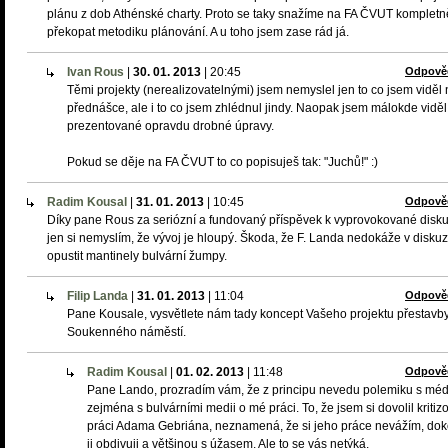
plánu z dob Athénské charty. Proto se taky snažíme na FA ČVUT kompletn
překopat metodiku plánování. A u toho jsem zase rád já.
Ivan Rous
|
30. 01. 2013
|
20:45
Odpově
Těmi projekty (nerealizovatelnými) jsem nemyslel jen to co jsem viděl
přednášce, ale i to co jsem zhlédnul jindy. Naopak jsem málokde viděl
prezentované opravdu drobné úpravy.
Pokud se děje na FA ČVUT to co popisuješ tak: "Juchů!" :)
Radim Kousal
|
31. 01. 2013
|
10:45
Odpově
Díky pane Rous za seriózní a fundovaný příspěvek k vyprovokované disku
jen si nemyslím, že vývoj je hloupý. Škoda, že F. Landa nedokáže v diskuz
opustit mantinely bulvární žumpy.
Filip Landa
|
31. 01. 2013
|
11:04
Odpově
Pane Kousale, vysvětlete nám tady koncept Vašeho projektu přestavb
Soukenného náměstí.
Radim Kousal
|
01. 02. 2013
|
11:48
Odpově
Pane Lando, prozradím vám, že z principu nevedu polemiku s médi
zejména s bulvárními medii o mé práci. To, že jsem si dovolil kritiz
práci Adama Gebriána, neznamená, že si jeho práce nevážím, do
ji obdivuji a většinou s úžasem. Ale to se vás netýká.