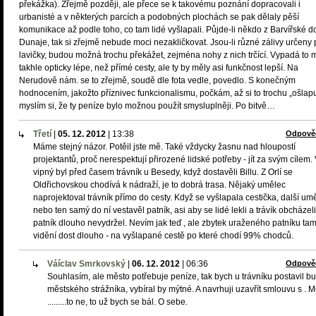
překážka). Zřejmě později, ale přece se k takovému poznání dopracovali i
urbanisté a v některých parcích a podobných plochách se pak dělaly pěší
komunikace až podle toho, co tam lidé vyšlapali. Půjde-li někdo z Barvířské d
Dunaje, tak si zřejmě nebude moci nezakličkovat. Jsou-li různé zálivy určeny 
lavičky, budou možná trochu překážet, zejména nohy z nich trčící. Vypadá to
takhle opticky lépe, než přímé cesty, ale ty by měly asi funkčnost lepší. Na
Nerudově nám. se to zřejmě, soudě dle fota vedle, povedlo. S konečným
hodnocením, jakožto příznivec funkcionalismu, počkám, až si to trochu „ošlapu
myslím si, že ty peníze bylo možnou použít smysluplněji. Po bitvě…
Třetí
|
05. 12. 2012
|
13:38
Odpově
Máme stejný názor. Potěil jste mě. Také vždycky žasnu nad hloupostí
projektantů, proč nerespektují přirozené lidské potřeby - jít za svým cílem.
vipný byl před časem trávník u Besedy, když dostavěli Billu. Z Orlí se
Oldřichovskou chodívá k nádraží, je to dobrá trasa. Nějaký umělec
naprojektoval trávník přímo do cesty. Když se vyšlapala cestička, další um
nebo ten samý do ní vestavěl patník, asi aby se lidé lekli a trávík obcházeli
patník dlouho nevydržel. Nevím jak teď , ale zbytek uraženého patníku tam
vidění dost dlouho - na vyšlapané cestě po které chodí 99% chodců.
Váíclav Smrkovský
|
06. 12. 2012
|
06:36
Odpově
Souhlasím, ale město potřebuje peníze, tak bych u trávníku postavil b
městského strážníka, vybíral by mýtné. A navrhuji uzavřít smlouvu s . 
.........to ne, to už bych se bál. O sebe.