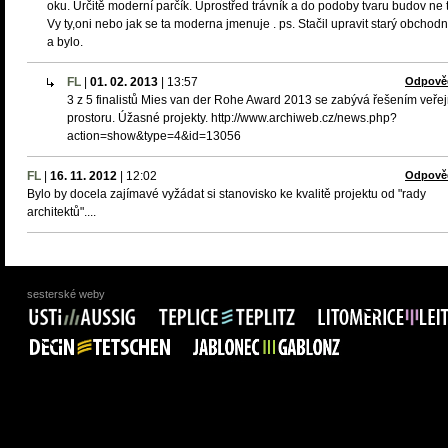
oku. Určitě moderní parčík. Uprostřed trávník a do podoby tvaru budov ne 
Vy ty,oni nebo jak se ta moderna jmenuje . ps. Stačil upravit starý obchod
a bylo.
FL
|
01. 02. 2013
|
13:57
Odpově
3 z 5 finalistů Mies van der Rohe Award 2013 se zabývá řešením veře
prostoru. Úžasné projekty. http://www.archiweb.cz/news.php?
action=show&type=4&id=13056
FL
|
16. 11. 2012
|
12:02
Odpově
Bylo by docela zajímavé vyžádat si stanovisko ke kvalitě projektu od "rady
architektů"....
sesterské weby