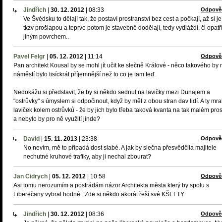
Jindřich
|
30. 12. 2012
|
08:33
Odpově
Ve Švédsku to dělají tak, že postaví prostranství bez cest a počkají, až si je
tkzv prošlapou a teprve potom je stavebně dodělají, tedy vydláždí, či opatř
jiným povrchem..
Pavel Felgr
|
05. 12. 2012
|
11:14
Odpově
Pan architekt Kousal by se mohl jít učit ke slečně Králové - něco takového by 
náměstí bylo tisíckrát příjemnější než to co je tam teď.
Nedokážu si představit, že by si někdo sednul na lavičky mezi Dunajem a
"ostrůvky" s úmyslem si odpočinout, když by měl z obou stran dav lidí. A ty mr
laviček kolem ostrůvků - že by jich bylo třeba taková kvanta na tak malém pro
a nebylo by pro ně využití jinde?
David
|
15. 11. 2013
|
23:38
Odpově
No nevím, mě to připadá dost slabé. A jak by slečna přesvědčila majitele
nechutné kruhové trafiky, aby ji nechal zbourat?
Jan Cidrych
|
05. 12. 2012
|
10:58
Odpově
Asi tomu nerozumím a postrádám názor Architekta města který by spolu s
Liberečany vybral hodné . Zde si někdo akorát řeší své KŠEFTY
Jindřich
|
30. 12. 2012
|
08:36
Odpově