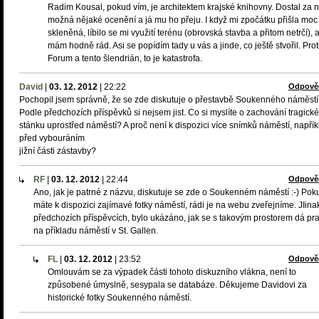
Radim Kousal, pokud vím, je architektem krajské knihovny. Dostal za n
možná nějaké ocenění a já mu ho přeju. I když mi zpočátku přišla moc
skleněná, líbilo se mi využití terénu (obrovská stavba a přitom netrčí), a 
mám hodně rád. Asi se popídím tady u vás a jinde, co ještě stvořil. Pro
Forum a tento šlendrián, to je katastrofa.
David
|
03. 12. 2012
|
22:22
Odpově
Pochopil jsem správně, že se zde diskutuje o přestavbě Soukenného náměst
Podle předchozích příspěvků si nejsem jist. Co si myslíte o zachování tragick
stánku uprostřed náměstí? A proč není k dispozici více snímků náměstí, napřík
před vybouráním
jižní části zástavby?
RF
|
03. 12. 2012
|
22:44
Odpově
Ano, jak je patrné z názvu, diskutuje se zde o Soukenném náměstí :-) Pok
máte k dispozici zajímavé fotky náměstí, rádi je na webu zveřejníme. JIina
předchozích příspěvcích, bylo ukázáno, jak se s takovým prostorem dá pr
na příkladu náměstí v St. Gallen.
FL
|
03. 12. 2012
|
23:52
Odpově
Omlouvám se za výpadek části tohoto diskuzního vlákna, není to
způsobené úmyslně, sesypala se databáze. Děkujeme Davidovi za
historické fotky Soukenného náměstí.