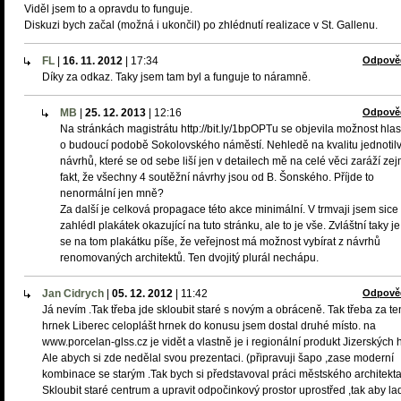
Viděl jsem to a opravdu to funguje.
Diskuzi bych začal (možná i ukončil) po zhlédnutí realizace v St. Gallenu.
FL
|
16. 11. 2012
|
17:34
Odpově
Díky za odkaz. Taky jsem tam byl a funguje to náramně.
MB
|
25. 12. 2013
|
12:16
Odpově
Na stránkách magistrátu http://bit.ly/1bpOPTu se objevila možnost hla
o budoucí podobě Sokolovského náměstí. Nehledě na kvalitu jednotil
návrhů, které se od sebe liší jen v detailech mě na celé věci zaráží z
fakt, že všechny 4 soutěžní návrhy jsou od B. Šonského. Příjde to
nenormální jen mně?
Za další je celková propagace této akce minimální. V trmvaji jsem sice
zahlédl plakátek okazující na tuto stránku, ale to je vše. Zvláštní taky je
se na tom plakátku píše, že veřejnost má možnost vybírat z návrhů
renomovaných architektů. Ten dvojitý plurál nechápu.
Jan Cidrych
|
05. 12. 2012
|
11:42
Odpově
Já nevím .Tak třeba jde skloubit staré s novým a obráceně. Tak třeba za te
hrnek Liberec celoplášt hrnek do konusu jsem dostal druhé místo. na
www.porcelan-glss.cz je vidět a vlastně je i regionální produkt Jizerských h
Ale abych si zde nedělal svou prezentaci. (připravuji šapo ,zase moderní
kombinace se starým .Tak bych si představoval práci městského architekta
Skloubit staré centrum a upravit odpočinkový prostor uprostřed ,tak aby lad