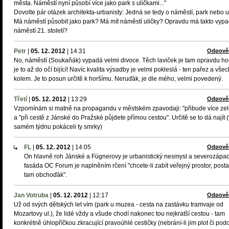
města. Náměstí nyní působí více jako park s uličkami..."
Dovolte pár otázek architekta-urbanisty: Jedná se tedy o náměstí, park nebo u
Má náměstí působit jako park? Má mít náměstí uličky? Opravdu má takto vypa
náměstí 21. století?
Petr
|
05. 12. 2012
|
14:31
Odpově
No, náměstí (Soukaňák) vypadá velmi divoce. Těch laviček je tam opravdu h
je to až do očí bijící! Navíc kvalita výsadby je velmi pokleslá - ten pařez a vše
kolem. Je to posun určitě k horšímu. Neruďák, je dle mého, velmi povedený.
Třetí
|
05. 12. 2012
|
13:29
Odpově
Vzpomínám si matně na propagandu v městském zpavodaji: "přibude více ze
a "při cestě z Jánské do Pražské půjdete přímou cestou". Určitě se to dá najít 
samém týdnu pokáceli ty smrky)
FL
|
05. 12. 2012
|
14:05
Odpově
On hlavně roh Jánské a Fügnerovy je urbanistický nesmysl a severozápa
fasáda OC Forum je naplněním rčení "chcete-li zabít veřejný prostor, posta
tam obchoďák".
Jan Votruba
|
05. 12. 2012
|
12:17
Odpově
Už od svých dětských let vím (park u muzea - cesta na zastávku tramvaje od
Mozartovy ul.), že lidé vždy a všude chodí nakonec tou nejkratší cestou - tam
konkrétně úhlopříčkou zkracující pravoúhlé cestičky (nebrání-li jim plot či po