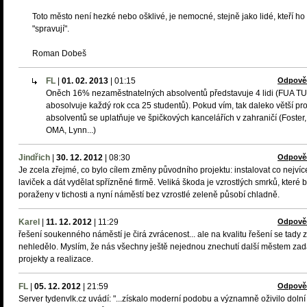
Toto město není hezké nebo ošklivé, je nemocné, stejně jako lidé, kteří ho
"spravují".
Roman Dobeš
FL
|
01. 02. 2013
|
01:15
Odpově
Oněch 16% nezaměstnatelných absolventů představuje 4 lidi (FUA TU
abosolvuje každý rok cca 25 studentů). Pokud vím, tak daleko větší pr
absolventů se uplatňuje ve špičkových kancelářích v zahraničí (Foster,
OMA, Lynn...)
Jindřich
|
30. 12. 2012
|
08:30
Odpově
Je zcela zřejmé, co bylo cílem změny původního projektu: instalovat co nejvíc
laviček a dát vydělat spřízněné firmě. Veliká škoda je vzrostlých smrků, které b
poraženy v tichosti a nyní náměstí bez vzrostlé zeleně působí chladně.
Karel
|
11. 12. 2012
|
11:29
Odpově
řešení soukenného náměstí je čirá zvrácenost... ale na kvalitu řešení se tady 
nehledělo. Myslím, že nás všechny ještě nejednou znechutí další městem za
projekty a realizace.
FL
|
05. 12. 2012
|
21:59
Odpově
Server tydenvlk.cz uvádí: "...získalo moderní podobu a významně oživilo dolní