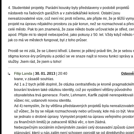
4. Studentské projekty. Parádní kousky byly představeny v podobě projektů
nástaveb na řadových garážích a v zahrádkářské kolonii. Ostatní jsou
nerealizovatelné vize, což není nic proti ničemu, ale přijde mi, že je těžší vymy
projekt na úpravu nějakého prostoru za pár korun, než se rozmachovat a přes
celé město. Pak to jen znamená, že zase někdo bude určovat kde je střed, ce
apod. Přijde mi to stejně nebezpečné, jako pokusy z 50. let. Vždy když někdo
jak co má ve městech fungovat, byl z toho průser.
Prostě se mi zdá, že se Liberci křivdí. Liberec je pěkný právě tím, že je sebou
stigma konce éry průmyslu a potácí se ve snaze najít si novou funkci správy a
služby. Jsem rád, že jsem u toho!
Filip Landa
|
30. 01. 2013
|
20:40
Odpově
Ivane, v zásadě souhlas.
Ad 1 a 2 bych ještě doplnil, že otázka centra/středu je kromě pragmatické
bourání továren také otázkou identity, což po vysídlení většiny původního
obyvatelstva trvá generace. Foehr, Lehmann, Karfík zajisté nerespektovali
vůbec nic, ustanovili novou identitu.
Ad 4) nemyslím, že by většina představených projektů byla nerealizovatel
už vůbec, že by se nějak rozmachovaly nebo určovaly, kde má co být. Ve
se jednalo o drobné úpravy. Vymyslet projekt na úpravu veřejného prostor
za finančních limitů) je zatraceně těžká věc, o tom žádná.
Nebezpečným sociálním inženýrstvím zavání celý dosavadní způsob úze
plánování, který u nás zatím není schopen oprostit se od direktivního pojet