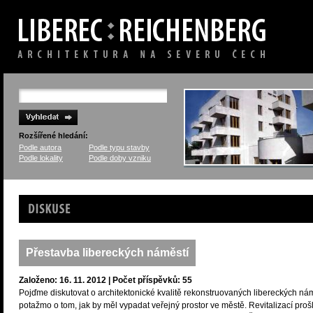
Rozšířené hledání:
Podle autora
Podle typu stavby
Podle lokality
Podle doby vzniku
Diskuse
Přestavba libereckých náměstí
Založeno: 16. 11. 2012 | Počet příspěvků: 55
Pojďme diskutovat o architektonické kvalitě rekonstruovaných libereckých nám
potažmo o tom, jak by měl vypadat veřejný prostor ve městě. Revitalizací proš