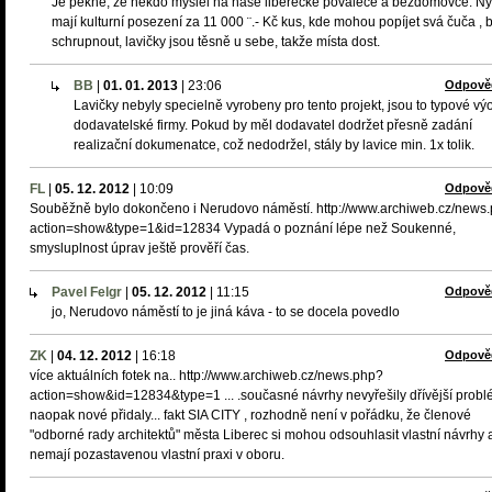
Je pěkné, že někdo myslel na naše liberecké povaleče a bezdomovce. Ny
mají kulturní posezení za 11 000 ¨.- Kč kus, kde mohou popíjet svá čuča , ba
schrupnout, lavičky jsou těsně u sebe, takže místa dost.
BB
|
01. 01. 2013
|
23:06
Odpově
Lavičky nebyly specielně vyrobeny pro tento projekt, jsou to typové vý
dodavatelské firmy. Pokud by měl dodavatel dodržet přesně zadání
realizační dokumenatce, což nedodržel, stály by lavice min. 1x tolik.
FL
|
05. 12. 2012
|
10:09
Odpově
Souběžně bylo dokončeno i Nerudovo náměstí. http://www.archiweb.cz/news
action=show&type=1&id=12834 Vypadá o poznání lépe než Soukenné,
smysluplnost úprav ještě prověří čas.
Pavel Felgr
|
05. 12. 2012
|
11:15
Odpově
jo, Nerudovo náměstí to je jiná káva - to se docela povedlo
ZK
|
04. 12. 2012
|
16:18
Odpově
více aktuálních fotek na.. http://www.archiweb.cz/news.php?
action=show&id=12834&type=1 ... .současné návrhy nevyřešily dřívější probl
naopak nové přidaly... fakt SIA CITY , rozhodně není v pořádku, že členové
"odborné rady architektů" města Liberec si mohou odsouhlasit vlastní návrhy 
nemají pozastavenou vlastní praxi v oboru.