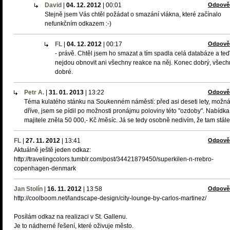
David
|
04. 12. 2012
|
00:01
Odpově
Stejně jsem Vás chtěl požádat o smazání vlákna, které začínalo
nefunkčním odkazem :-)
FL
|
04. 12. 2012
|
00:17
Odpově
- právě. Chtěl jsem ho smazat a tím spadla celá databáze a teď
nejdou obnovit ani všechny reakce na něj. Konec dobrý, všec
dobré.
Petr A.
|
31. 01. 2013
|
13:22
Odpově
Téma kulatého stánku na Soukenném náměstí: před asi deseti lety, možn
dříve, jsem se pídil po možnosti pronájmu poloviny této "ozdoby". Nabídka
majitele zněla 50 000,- Kč /měsíc. Já se tedy osobně nedivím, že tam stále 
FL
|
27. 11. 2012
|
13:41
Odpově
Aktuálně ještě jeden odkaz:
http://travelingcolors.tumblr.com/post/34421879450/superkilen-n-rrebro-
copenhagen-denmark
Jan Stolín
|
16. 11. 2012
|
13:58
Odpově
http://coolboom.net/landscape-design/city-lounge-by-carlos-martinez/
Posílám odkaz na realizaci v St. Gallenu.
Je to nádherné řešení, které oživuje město.