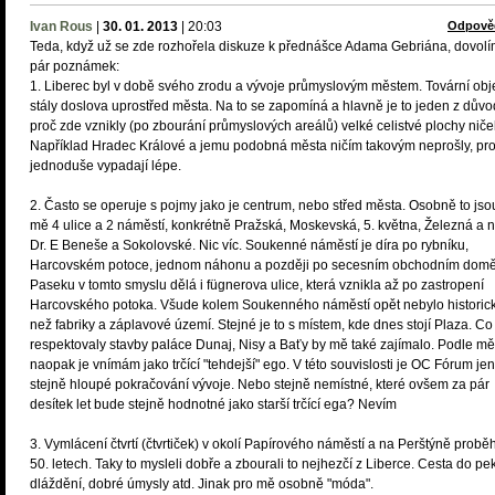
Ivan Rous
|
30. 01. 2013
|
20:03
Odpově
Teda, když už se zde rozhořela diskuze k přednášce Adama Gebriána, dovolí
pár poznámek:
1. Liberec byl v době svého zrodu a vývoje průmyslovým městem. Tovární obj
stály doslova uprostřed města. Na to se zapomíná a hlavně je to jeden z dův
proč zde vznikly (po zbourání průmyslových areálů) velké celistvé plochy niče
Například Hradec Králové a jemu podobná města ničím takovým neprošly, pro
jednoduše vypadají lépe.
2. Často se operuje s pojmy jako je centrum, nebo střed města. Osobně to jso
mě 4 ulice a 2 náměstí, konkrétně Pražská, Moskevská, 5. května, Železná a 
Dr. E Beneše a Sokolovské. Nic víc. Soukenné náměstí je díra po rybníku,
Harcovském potoce, jednom náhonu a později po secesním obchodním domě
Paseku v tomto smyslu dělá i fügnerova ulice, která vznikla až po zastropení
Harcovského potoka. Všude kolem Soukenného náměstí opět nebylo historick
než fabriky a záplavové území. Stejné je to s místem, kde dnes stojí Plaza. Co
respektovaly stavby paláce Dunaj, Nisy a Baťy by mě také zajímalo. Podle mě 
naopak je vnímám jako trčící "tehdejší" ego. V této souvislosti je OC Fórum jen
stejně hloupé pokračování vývoje. Nebo stejně nemístné, které ovšem za pár
desítek let bude stejně hodnotné jako starší trčící ega? Nevím
3. Vymlácení čtvrtí (čtvrtiček) v okolí Papírového náměstí a na Perštýně proběh
50. letech. Taky to mysleli dobře a zbourali to nejhezčí z Liberce. Cesta do pek
dláždění, dobré úmysly atd. Jinak pro mě osobně "móda".