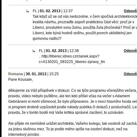
FL
|
01. 02. 2013
|
12:37
Odpově
Tak když už se od vás nedozvíme, v čem spočívá architektonic
kvalita návrhu, prozraďte aspoň praktickou část věci: proč je v
Liberci, proslulém svou žulou, použita žula jihočeská? Proč je 
Liberci, kde bývá hodně sněhu, použit povrch ukliditelný jen
gumovou radlicí?
FL
|
01. 02. 2013
|
12:38
Odpově
.. http://liberec.idnes.cz/clanek.aspx?
c=A130201_083225_liberec-zpravy_tm
Romana
|
30. 01. 2013
|
15:25
Odpově
Pane Kousale,
děkujeme za Váš příspěvek v diskuzi. Co se týče programu včerejšího večera
pravdu, video nebylo puštěno, ale ten kdo přišel včas na večer s Adamem
Gebriánem si mohl všimnout, že bylo připraveno. Je v moci hlavního hosta ve
si program drobně uzpůsobit podle nálady publika či dotazů z posluchačů. Le
pravda, že v tomto bodě má Vaše kritika správné zacílení, to uznávám.
Ale příjde mi nemístné urážet architekta, Vašeho kolegu, tak osobně až zachá
za jistou slušnou mez. To je podle mého spíše na osobní diskuzi, než na
internetový prostor.