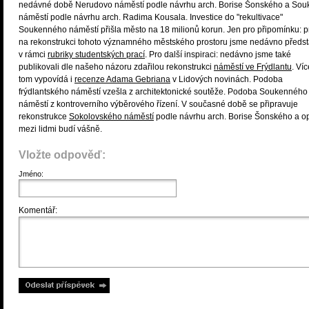
nedávné době Nerudovo náměstí podle návrhu arch. Borise Šonského a So
náměstí podle návrhu arch. Radima Kousala. Investice do "rekultivace"
Soukenného náměstí přišla město na 18 milionů korun. Jen pro připomínku: p
na rekonstrukci tohoto významného městského prostoru jsme nedávno představ
v rámci
rubriky studentských prací
. Pro další inspiraci: nedávno jsme také
publikovali dle našeho názoru zdařilou rekonstrukci
náměstí ve Frýdlantu
. Víc
tom vypovídá i
recenze Adama Gebriana
v Lidových novinách. Podoba
frýdlantského náměstí vzešla z architektonické soutěže. Podoba Soukenného
náměstí z kontroverního výběrového řízení. V současné době se připravuje
rekonstrukce
Sokolovského náměstí
podle návrhu arch. Borise Šonského a o
mezi lidmi budí vášně.
Vložte odpověď:
Jméno:
Komentář: