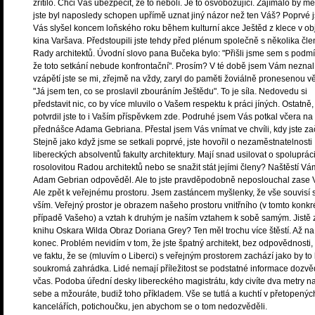
zřítilo. Chci Vás ubezpečit, že to nebolí. Je to osvobozující. Zajímalo by mě
jste byl naposledy schopen upřímě uznat jiný názor než ten Váš? Poprvé 
Vás slyšel koncem loňského roku během kulturní akce Ještěd z klece v ob
kina Varšava. Předstoupili jste tehdy před plénum společně s několika čle
Rady architektů. Úvodní slovo pana Bučeka bylo: "Přišli jsme sem s podm
že toto setkání nebude konfrontační". Prosím? V té době jsem Vám neznal,
vzápětí jste se mi, zřejmě na vždy, zaryl do paměti žoviálně pronesenou v
"Já jsem ten, co se proslavil zbouráním Ještědu". To je síla. Nedovedu si
představit nic, co by více mluvilo o Vašem respektu k práci jíných. Ostatně,
potvrdil jste to i Vaším příspěvkem zde. Podruhé jsem Vás potkal včera na
přednášce Adama Gebriana. Přestal jsem Vás vnímat ve chvíli, kdy jste za
Stejně jako když jsme se setkali poprvé, jste hovořil o nezaměstnatelnosti
libereckých absolventů fakulty architektury. Mají snad usilovat o spolupráci
rosolovitou Radou architektů nebo se snažit stát jejími členy? Naštěstí Vá
Adam Gebrian odpověděl. Ale to jste pravděpodobně neposlouchal zase 
Ale zpět k veřejnému prostoru. Jsem zastáncem myšlenky, že vše souvisí 
vším. Veřejný prostor je obrazem našeho prostoru vnitřního (v tomto konkr
případě Vašeho) a vztah k druhým je naším vztahem k sobě samým. Jistě 
knihu Oskara Wilda Obraz Doriana Grey? Ten měl trochu více štěstí. Až na
konec. Problém nevidím v tom, že jste špatný architekt, bez odpovědnosti,
ve faktu, že se (mluvím o Liberci) s veřejným prostorem zachází jako by to
soukromá zahrádka. Lidé nemají příležitost se podstatné informace dozvě
včas. Podoba úřední desky libereckého magistrátu, kdy civíte dva metry n
sebe a mžouráte, budiž toho příkladem. Vše se tutlá a kuchtí v přetopenýc
kancelářích, potichoučku, jen abychom se o tom nedozvěděli.