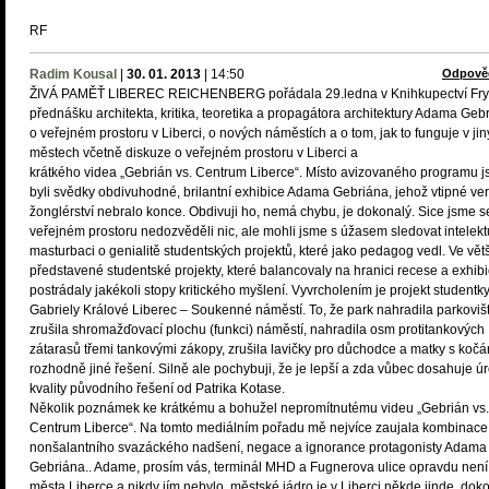
RF
Radim Kousal
|
30. 01. 2013
|
14:50
Odpově
ŽIVÁ PAMĚŤ LIBEREC REICHENBERG pořádala 29.ledna v Knihkupectví Fry
přednášku architekta, kritika, teoretika a propagátora architektury Adama Geb
o veřejném prostoru v Liberci, o nových náměstích a o tom, jak to funguje v ji
městech včetně diskuze o veřejném prostoru v Liberci a
krátkého videa „Gebrián vs. Centrum Liberce“. Místo avizovaného programu 
byli svědky obdivuhodné, brilantní exhibice Adama Gebriána, jehož vtipné ver
žonglérství nebralo konce. Obdivuji ho, nemá chybu, je dokonalý. Sice jsme s
veřejném prostoru nedozvěděli nic, ale mohli jsme s úžasem sledovat intelekt
masturbaci o genialitě studentských projektů, které jako pedagog vedl. Ve vět
představené studentské projekty, které balancovaly na hranici recese a exhibi
postrádaly jakékoli stopy kritického myšlení. Vyvrcholením je projekt studentk
Gabriely Králové Liberec – Soukenné náměstí. To, že park nahradila parkoviš
zrušila shromažďovací plochu (funkci) náměstí, nahradila osm protitankových
zátarasů třemi tankovými zákopy, zrušila lavičky pro důchodce a matky s kočár
rozhodně jiné řešení. Silně ale pochybuji, že je lepší a zda vůbec dosahuje ú
kvality původního řešení od Patrika Kotase.
Několik poznámek ke krátkému a bohužel nepromítnutému videu „Gebrián vs.
Centrum Liberce“. Na tomto mediálním pořadu mě nejvíce zaujala kombinace
nonšalantního svazáckého nadšení, negace a ignorance protagonisty Adama
Gebriána.. Adame, prosím vás, terminál MHD a Fugnerova ulice opravdu není
města Liberce a nikdy jím nebylo, městské jádro je v Liberci někde jinde, dok