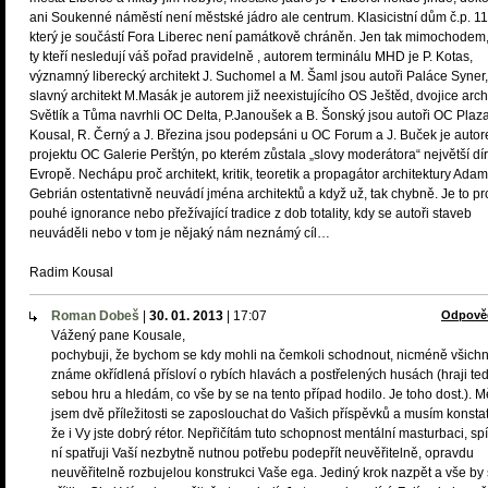
ani Soukenné náměstí není městské jádro ale centrum. Klasicistní dům č.p. 11
který je součástí Fora Liberec není památkově chráněn. Jen tak mimochodem,
ty kteří nesledují váš pořad pravidelně , autorem terminálu MHD je P. Kotas,
významný liberecký architekt J. Suchomel a M. Šaml jsou autoři Paláce Syner,
slavný architekt M.Masák je autorem již neexistujícího OS Ještěd, dvojice arch
Světlík a Tůma navrhli OC Delta, P.Janoušek a B. Šonský jsou autoři OC Plaza
Kousal, R. Černý a J. Březina jsou podepsáni u OC Forum a J. Buček je auto
projektu OC Galerie Perštýn, po kterém zůstala „slovy moderátora“ největší dír
Evropě. Nechápu proč architekt, kritik, teoretik a propagátor architektury Adam
Gebrián ostentativně neuvádí jména architektů a když už, tak chybně. Je to pr
pouhé ignorance nebo přežívající tradice z dob totality, kdy se autoři staveb
neuváděli nebo v tom je nějaký nám neznámý cíl…
Radim Kousal
Roman Dobeš
|
30. 01. 2013
|
17:07
Odpově
Vážený pane Kousale,
pochybuji, že bychom se kdy mohli na čemkoli schodnout, nicméně všichn
známe okřídlená přísloví o rybích hlavách a postřelených husách (hraji te
sebou hru a hledám, co vše by se na tento případ hodilo. Je toho dost.). M
jsem dvě příležitosti se zaposlouchat do Vašich příspěvků a musím konstat
že i Vy jste dobrý rétor. Nepřičítám tuto schopnost mentální masturbaci, sp
ní spatřuji Vaší nezbytně nutnou potřebu podepřít neuvěřitelně, opravdu
neuvěřitelně rozbujelou konstrukci Vaše ega. Jediný krok nazpět a vše by