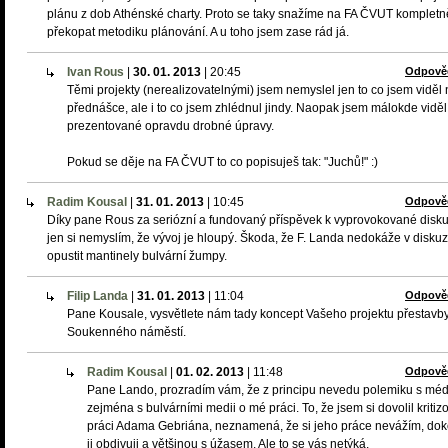
plánu z dob Athénské charty. Proto se taky snažíme na FA ČVUT kompletn
překopat metodiku plánování. A u toho jsem zase rád já.
Ivan Rous
|
30. 01. 2013
|
20:45
Odpově
Těmi projekty (nerealizovatelnými) jsem nemyslel jen to co jsem viděl
přednášce, ale i to co jsem zhlédnul jindy. Naopak jsem málokde viděl
prezentované opravdu drobné úpravy.
Pokud se děje na FA ČVUT to co popisuješ tak: "Juchů!" :)
Radim Kousal
|
31. 01. 2013
|
10:45
Odpově
Díky pane Rous za seriózní a fundovaný příspěvek k vyprovokované disku
jen si nemyslím, že vývoj je hloupý. Škoda, že F. Landa nedokáže v diskuz
opustit mantinely bulvární žumpy.
Filip Landa
|
31. 01. 2013
|
11:04
Odpově
Pane Kousale, vysvětlete nám tady koncept Vašeho projektu přestavb
Soukenného náměstí.
Radim Kousal
|
01. 02. 2013
|
11:48
Odpově
Pane Lando, prozradím vám, že z principu nevedu polemiku s médi
zejména s bulvárními medii o mé práci. To, že jsem si dovolil kritiz
práci Adama Gebriána, neznamená, že si jeho práce nevážím, do
ji obdivuji a většinou s úžasem. Ale to se vás netýká.