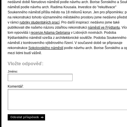
nedávné době Nerudovo náměstí podle návrhu arch. Borise Šonského a So
náměstí podle návrhu arch. Radima Kousala. Investice do "rekultivace"
Soukenného náměstí přišla město na 18 milionů korun. Jen pro připomínku: p
na rekonstrukci tohoto významného městského prostoru jsme nedávno představ
v rámci
rubriky studentských prací
. Pro další inspiraci: nedávno jsme také
publikovali dle našeho názoru zdařilou rekonstrukci
náměstí ve Frýdlantu
. Víc
tom vypovídá i
recenze Adama Gebriana
v Lidových novinách. Podoba
frýdlantského náměstí vzešla z architektonické soutěže. Podoba Soukenného
náměstí z kontroverního výběrového řízení. V současné době se připravuje
rekonstrukce
Sokolovského náměstí
podle návrhu arch. Borise Šonského a o
mezi lidmi budí vášně.
Vložte odpověď:
Jméno:
Komentář: