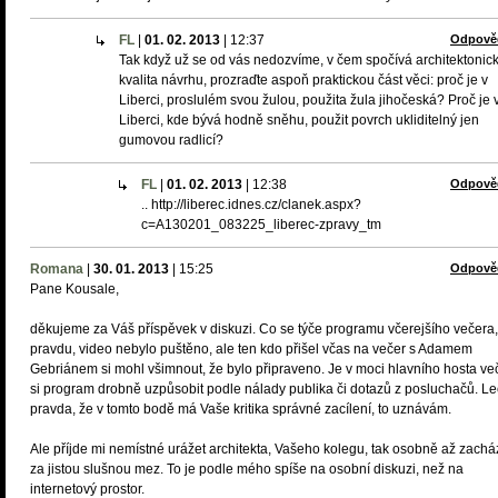
FL
|
01. 02. 2013
|
12:37
Odpově
Tak když už se od vás nedozvíme, v čem spočívá architektonic
kvalita návrhu, prozraďte aspoň praktickou část věci: proč je v
Liberci, proslulém svou žulou, použita žula jihočeská? Proč je 
Liberci, kde bývá hodně sněhu, použit povrch ukliditelný jen
gumovou radlicí?
FL
|
01. 02. 2013
|
12:38
Odpově
.. http://liberec.idnes.cz/clanek.aspx?
c=A130201_083225_liberec-zpravy_tm
Romana
|
30. 01. 2013
|
15:25
Odpově
Pane Kousale,
děkujeme za Váš příspěvek v diskuzi. Co se týče programu včerejšího večera
pravdu, video nebylo puštěno, ale ten kdo přišel včas na večer s Adamem
Gebriánem si mohl všimnout, že bylo připraveno. Je v moci hlavního hosta ve
si program drobně uzpůsobit podle nálady publika či dotazů z posluchačů. Le
pravda, že v tomto bodě má Vaše kritika správné zacílení, to uznávám.
Ale příjde mi nemístné urážet architekta, Vašeho kolegu, tak osobně až zachá
za jistou slušnou mez. To je podle mého spíše na osobní diskuzi, než na
internetový prostor.