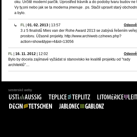
oku. Určitě moderní parčík. Uprostřed trávník a do podoby tvaru budov ne 
Vy ty,oni nebo jak se ta moderna jmenuje . ps. Stačil upravit starý obchod
a bylo.
FL
|
01. 02. 2013
|
13:57
Odpově
3 z 5 finalistů Mies van der Rohe Award 2013 se zabývá řešením veře
prostoru. Úžasné projekty. http://www.archiweb.cz/news.php?
action=show&type=4&id=13056
FL
|
16. 11. 2012
|
12:02
Odpově
Bylo by docela zajímavé vyžádat si stanovisko ke kvalitě projektu od "rady
architektů"....
sesterské weby