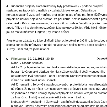
4. Studentské projekty. Parádní kousky byly představeny v podobě projektů
nástaveb na řadových garážích a v zahrádkářské kolonii. Ostatní jsou
nerealizovatelné vize, což není nic proti ničemu, ale přijde mi, že je těžší vymy
projekt na úpravu nějakého prostoru za pár korun, než se rozmachovat a přes
celé město. Pak to jen znamená, že zase někdo bude určovat kde je střed, ce
apod. Přijde mi to stejně nebezpečné, jako pokusy z 50. let. Vždy když někdo
jak co má ve městech fungovat, byl z toho průser.
Prostě se mi zdá, že se Liberci křivdí. Liberec je pěkný právě tím, že je sebou
stigma konce éry průmyslu a potácí se ve snaze najít si novou funkci správy a
služby. Jsem rád, že jsem u toho!
Filip Landa
|
30. 01. 2013
|
20:40
Odpově
Ivane, v zásadě souhlas.
Ad 1 a 2 bych ještě doplnil, že otázka centra/středu je kromě pragmatické
bourání továren také otázkou identity, což po vysídlení většiny původního
obyvatelstva trvá generace. Foehr, Lehmann, Karfík zajisté nerespektovali
vůbec nic, ustanovili novou identitu.
Ad 4) nemyslím, že by většina představených projektů byla nerealizovatel
už vůbec, že by se nějak rozmachovaly nebo určovaly, kde má co být. Ve
se jednalo o drobné úpravy. Vymyslet projekt na úpravu veřejného prostor
za finančních limitů) je zatraceně těžká věc, o tom žádná.
Nebezpečným sociálním inženýrstvím zavání celý dosavadní způsob úze
plánování, který u nás zatím není schopen oprostit se od direktivního pojet