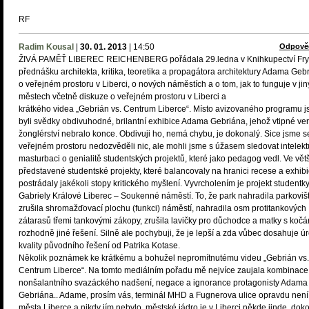
RF
Radim Kousal
|
30. 01. 2013
|
14:50
Odpově
ŽIVÁ PAMĚŤ LIBEREC REICHENBERG pořádala 29.ledna v Knihkupectví Fry
přednášku architekta, kritika, teoretika a propagátora architektury Adama Geb
o veřejném prostoru v Liberci, o nových náměstích a o tom, jak to funguje v ji
městech včetně diskuze o veřejném prostoru v Liberci a
krátkého videa „Gebrián vs. Centrum Liberce“. Místo avizovaného programu 
byli svědky obdivuhodné, brilantní exhibice Adama Gebriána, jehož vtipné ver
žonglérství nebralo konce. Obdivuji ho, nemá chybu, je dokonalý. Sice jsme s
veřejném prostoru nedozvěděli nic, ale mohli jsme s úžasem sledovat intelekt
masturbaci o genialitě studentských projektů, které jako pedagog vedl. Ve vět
představené studentské projekty, které balancovaly na hranici recese a exhibi
postrádaly jakékoli stopy kritického myšlení. Vyvrcholením je projekt studentk
Gabriely Králové Liberec – Soukenné náměstí. To, že park nahradila parkoviš
zrušila shromažďovací plochu (funkci) náměstí, nahradila osm protitankových
zátarasů třemi tankovými zákopy, zrušila lavičky pro důchodce a matky s kočár
rozhodně jiné řešení. Silně ale pochybuji, že je lepší a zda vůbec dosahuje ú
kvality původního řešení od Patrika Kotase.
Několik poznámek ke krátkému a bohužel nepromítnutému videu „Gebrián vs.
Centrum Liberce“. Na tomto mediálním pořadu mě nejvíce zaujala kombinace
nonšalantního svazáckého nadšení, negace a ignorance protagonisty Adama
Gebriána.. Adame, prosím vás, terminál MHD a Fugnerova ulice opravdu není
města Liberce a nikdy jím nebylo, městské jádro je v Liberci někde jinde, dok