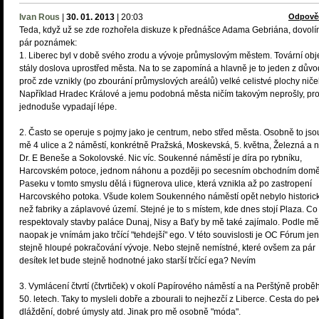
Ivan Rous
|
30. 01. 2013
|
20:03
Odpově
Teda, když už se zde rozhořela diskuze k přednášce Adama Gebriána, dovolí
pár poznámek:
1. Liberec byl v době svého zrodu a vývoje průmyslovým městem. Tovární obj
stály doslova uprostřed města. Na to se zapomíná a hlavně je to jeden z dův
proč zde vznikly (po zbourání průmyslových areálů) velké celistvé plochy niče
Například Hradec Králové a jemu podobná města ničím takovým neprošly, pro
jednoduše vypadají lépe.
2. Často se operuje s pojmy jako je centrum, nebo střed města. Osobně to jso
mě 4 ulice a 2 náměstí, konkrétně Pražská, Moskevská, 5. května, Železná a 
Dr. E Beneše a Sokolovské. Nic víc. Soukenné náměstí je díra po rybníku,
Harcovském potoce, jednom náhonu a později po secesním obchodním domě
Paseku v tomto smyslu dělá i fügnerova ulice, která vznikla až po zastropení
Harcovského potoka. Všude kolem Soukenného náměstí opět nebylo historick
než fabriky a záplavové území. Stejné je to s místem, kde dnes stojí Plaza. Co
respektovaly stavby paláce Dunaj, Nisy a Baťy by mě také zajímalo. Podle mě 
naopak je vnímám jako trčící "tehdejší" ego. V této souvislosti je OC Fórum jen
stejně hloupé pokračování vývoje. Nebo stejně nemístné, které ovšem za pár
desítek let bude stejně hodnotné jako starší trčící ega? Nevím
3. Vymlácení čtvrtí (čtvrtiček) v okolí Papírového náměstí a na Perštýně proběh
50. letech. Taky to mysleli dobře a zbourali to nejhezčí z Liberce. Cesta do pek
dláždění, dobré úmysly atd. Jinak pro mě osobně "móda".