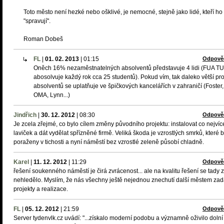
Toto město není hezké nebo ošklivé, je nemocné, stejně jako lidé, kteří ho
"spravují".
Roman Dobeš
FL
|
01. 02. 2013
|
01:15
Odpově
Oněch 16% nezaměstnatelných absolventů představuje 4 lidi (FUA TU
abosolvuje každý rok cca 25 studentů). Pokud vím, tak daleko větší pr
absolventů se uplatňuje ve špičkových kancelářích v zahraničí (Foster,
OMA, Lynn...)
Jindřich
|
30. 12. 2012
|
08:30
Odpově
Je zcela zřejmé, co bylo cílem změny původního projektu: instalovat co nejvíc
laviček a dát vydělat spřízněné firmě. Veliká škoda je vzrostlých smrků, které b
poraženy v tichosti a nyní náměstí bez vzrostlé zeleně působí chladně.
Karel
|
11. 12. 2012
|
11:29
Odpově
řešení soukenného náměstí je čirá zvrácenost... ale na kvalitu řešení se tady 
nehledělo. Myslím, že nás všechny ještě nejednou znechutí další městem za
projekty a realizace.
FL
|
05. 12. 2012
|
21:59
Odpově
Server tydenvlk.cz uvádí: "...získalo moderní podobu a významně oživilo dolní