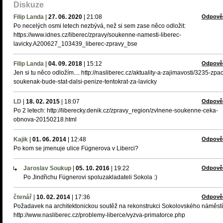
Diskuze
Filip Landa
|
27. 06. 2020
|
21:08
Odpově
Po necelých osmi letech nezbývá, než si sem zase něco odložit:
https://www.idnes.cz/liberec/zpravy/soukenne-namesti-liberec-
lavicky.A200627_103439_liberec-zpravy_bse
Filip Landa
|
04. 09. 2018
|
15:12
Odpově
Jen si tu něco odložím.... http://nasliberec.cz/aktuality-a-zajimavosti/3235-zpa
soukenak-bude-stat-dalsi-penize-tentokrat-za-lavicky
LD
|
18. 02. 2015
|
18:07
Odpově
Po 2 letech: http://liberecky.denik.cz/zpravy_region/zvlnene-soukenne-ceka-
obnova-20150218.html
Kajik
|
01. 06. 2014
|
12:48
Odpově
Po kom se jmenuje ulice Fügnerova v Liberci?
Jaroslav Soukup
|
05. 10. 2016
|
19:22
Odpově
Po Jindřichu Fügnerovi spoluzakladateli Sokola :)
čtenář
|
10. 02. 2014
|
17:36
Odpově
Požadavek na architektonickou soutěž na rekonstrukci Sokolovského náměstí
http://www.nasliberec.cz/problemy-liberce/vyzva-primatorce.php