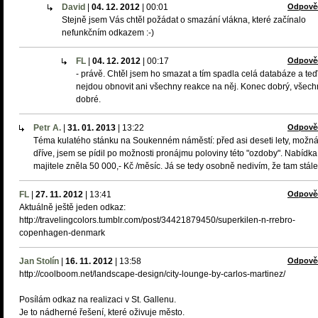
David
|
04. 12. 2012
|
00:01
Odpově
Stejně jsem Vás chtěl požádat o smazání vlákna, které začínalo
nefunkčním odkazem :-)
FL
|
04. 12. 2012
|
00:17
Odpově
- právě. Chtěl jsem ho smazat a tím spadla celá databáze a teď
nejdou obnovit ani všechny reakce na něj. Konec dobrý, všec
dobré.
Petr A.
|
31. 01. 2013
|
13:22
Odpově
Téma kulatého stánku na Soukenném náměstí: před asi deseti lety, možn
dříve, jsem se pídil po možnosti pronájmu poloviny této "ozdoby". Nabídka
majitele zněla 50 000,- Kč /měsíc. Já se tedy osobně nedivím, že tam stále 
FL
|
27. 11. 2012
|
13:41
Odpově
Aktuálně ještě jeden odkaz:
http://travelingcolors.tumblr.com/post/34421879450/superkilen-n-rrebro-
copenhagen-denmark
Jan Stolín
|
16. 11. 2012
|
13:58
Odpově
http://coolboom.net/landscape-design/city-lounge-by-carlos-martinez/
Posílám odkaz na realizaci v St. Gallenu.
Je to nádherné řešení, které oživuje město.