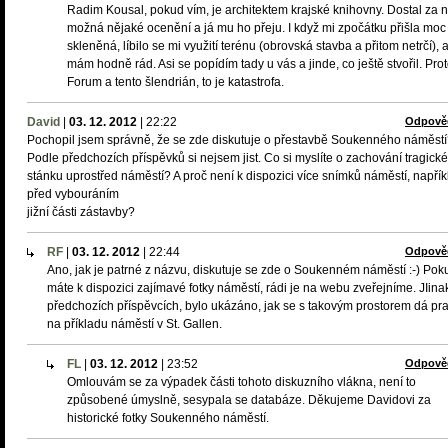
Radim Kousal, pokud vím, je architektem krajské knihovny. Dostal za n
možná nějaké ocenění a já mu ho přeju. I když mi zpočátku přišla moc
skleněná, líbilo se mi využití terénu (obrovská stavba a přitom netrčí), a 
mám hodně rád. Asi se popídím tady u vás a jinde, co ještě stvořil. Pro
Forum a tento šlendrián, to je katastrofa.
David
|
03. 12. 2012
|
22:22
Odpově
Pochopil jsem správně, že se zde diskutuje o přestavbě Soukenného náměst
Podle předchozích příspěvků si nejsem jist. Co si myslíte o zachování tragick
stánku uprostřed náměstí? A proč není k dispozici více snímků náměstí, napřík
před vybouráním
jižní části zástavby?
RF
|
03. 12. 2012
|
22:44
Odpově
Ano, jak je patrné z názvu, diskutuje se zde o Soukenném náměstí :-) Pok
máte k dispozici zajímavé fotky náměstí, rádi je na webu zveřejníme. JIina
předchozích příspěvcích, bylo ukázáno, jak se s takovým prostorem dá pr
na příkladu náměstí v St. Gallen.
FL
|
03. 12. 2012
|
23:52
Odpově
Omlouvám se za výpadek části tohoto diskuzního vlákna, není to
způsobené úmyslně, sesypala se databáze. Děkujeme Davidovi za
historické fotky Soukenného náměstí.