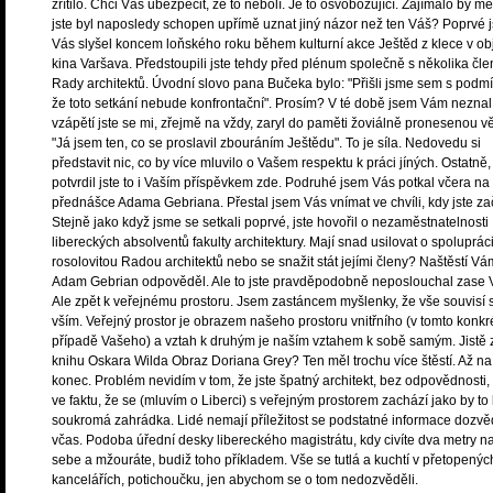
zřítilo. Chci Vás ubezpečit, že to nebolí. Je to osvobozující. Zajímalo by mě
jste byl naposledy schopen upřímě uznat jiný názor než ten Váš? Poprvé 
Vás slyšel koncem loňského roku během kulturní akce Ještěd z klece v ob
kina Varšava. Předstoupili jste tehdy před plénum společně s několika čle
Rady architektů. Úvodní slovo pana Bučeka bylo: "Přišli jsme sem s podm
že toto setkání nebude konfrontační". Prosím? V té době jsem Vám neznal,
vzápětí jste se mi, zřejmě na vždy, zaryl do paměti žoviálně pronesenou v
"Já jsem ten, co se proslavil zbouráním Ještědu". To je síla. Nedovedu si
představit nic, co by více mluvilo o Vašem respektu k práci jíných. Ostatně,
potvrdil jste to i Vaším příspěvkem zde. Podruhé jsem Vás potkal včera na
přednášce Adama Gebriana. Přestal jsem Vás vnímat ve chvíli, kdy jste za
Stejně jako když jsme se setkali poprvé, jste hovořil o nezaměstnatelnosti
libereckých absolventů fakulty architektury. Mají snad usilovat o spolupráci
rosolovitou Radou architektů nebo se snažit stát jejími členy? Naštěstí Vá
Adam Gebrian odpověděl. Ale to jste pravděpodobně neposlouchal zase 
Ale zpět k veřejnému prostoru. Jsem zastáncem myšlenky, že vše souvisí 
vším. Veřejný prostor je obrazem našeho prostoru vnitřního (v tomto konkr
případě Vašeho) a vztah k druhým je naším vztahem k sobě samým. Jistě 
knihu Oskara Wilda Obraz Doriana Grey? Ten měl trochu více štěstí. Až na
konec. Problém nevidím v tom, že jste špatný architekt, bez odpovědnosti,
ve faktu, že se (mluvím o Liberci) s veřejným prostorem zachází jako by to
soukromá zahrádka. Lidé nemají příležitost se podstatné informace dozvě
včas. Podoba úřední desky libereckého magistrátu, kdy civíte dva metry n
sebe a mžouráte, budiž toho příkladem. Vše se tutlá a kuchtí v přetopenýc
kancelářích, potichoučku, jen abychom se o tom nedozvěděli.