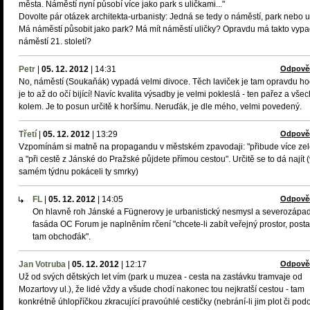
města. Náměstí nyní působí více jako park s uličkami..."
Dovolte pár otázek architekta-urbanisty: Jedná se tedy o náměstí, park nebo u
Má náměstí působit jako park? Má mít náměstí uličky? Opravdu má takto vypa
náměstí 21. století?
Petr
|
05. 12. 2012
|
14:31
Odpově
No, náměstí (Soukaňák) vypadá velmi divoce. Těch laviček je tam opravdu h
je to až do očí bijící! Navíc kvalita výsadby je velmi pokleslá - ten pařez a vše
kolem. Je to posun určitě k horšímu. Neruďák, je dle mého, velmi povedený.
Třetí
|
05. 12. 2012
|
13:29
Odpově
Vzpomínám si matně na propagandu v městském zpavodaji: "přibude více ze
a "při cestě z Jánské do Pražské půjdete přímou cestou". Určitě se to dá najít 
samém týdnu pokáceli ty smrky)
FL
|
05. 12. 2012
|
14:05
Odpově
On hlavně roh Jánské a Fügnerovy je urbanistický nesmysl a severozápa
fasáda OC Forum je naplněním rčení "chcete-li zabít veřejný prostor, posta
tam obchoďák".
Jan Votruba
|
05. 12. 2012
|
12:17
Odpově
Už od svých dětských let vím (park u muzea - cesta na zastávku tramvaje od
Mozartovy ul.), že lidé vždy a všude chodí nakonec tou nejkratší cestou - tam
konkrétně úhlopříčkou zkracující pravoúhlé cestičky (nebrání-li jim plot či po