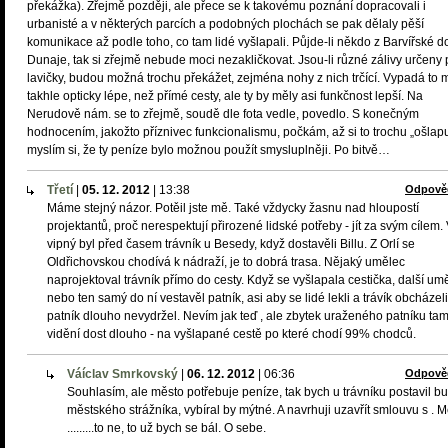
překážka). Zřejmě později, ale přece se k takovému poznání dopracovali i
urbanisté a v některých parcích a podobných plochách se pak dělaly pěší
komunikace až podle toho, co tam lidé vyšlapali. Půjde-li někdo z Barvířské d
Dunaje, tak si zřejmě nebude moci nezakličkovat. Jsou-li různé zálivy určeny 
lavičky, budou možná trochu překážet, zejména nohy z nich trčící. Vypadá to
takhle opticky lépe, než přímé cesty, ale ty by měly asi funkčnost lepší. Na
Nerudově nám. se to zřejmě, soudě dle fota vedle, povedlo. S konečným
hodnocením, jakožto příznivec funkcionalismu, počkám, až si to trochu „ošlapu
myslím si, že ty peníze bylo možnou použít smysluplněji. Po bitvě…
Třetí
|
05. 12. 2012
|
13:38
Odpově
Máme stejný názor. Potěil jste mě. Také vždycky žasnu nad hloupostí
projektantů, proč nerespektují přirozené lidské potřeby - jít za svým cílem.
vipný byl před časem trávník u Besedy, když dostavěli Billu. Z Orlí se
Oldřichovskou chodívá k nádraží, je to dobrá trasa. Nějaký umělec
naprojektoval trávník přímo do cesty. Když se vyšlapala cestička, další um
nebo ten samý do ní vestavěl patník, asi aby se lidé lekli a trávík obcházeli
patník dlouho nevydržel. Nevím jak teď , ale zbytek uraženého patníku tam
vidění dost dlouho - na vyšlapané cestě po které chodí 99% chodců.
Váíclav Smrkovský
|
06. 12. 2012
|
06:36
Odpově
Souhlasím, ale město potřebuje peníze, tak bych u trávníku postavil b
městského strážníka, vybíral by mýtné. A navrhuji uzavřít smlouvu s . 
.........to ne, to už bych se bál. O sebe.