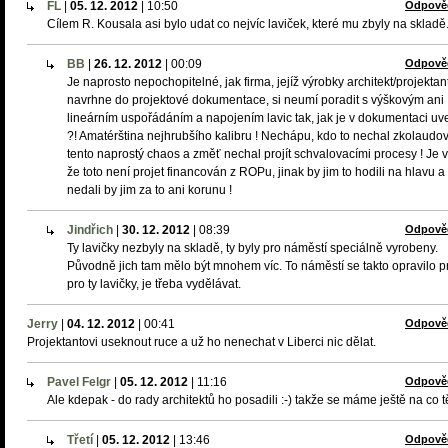
FL
|
05. 12. 2012
|
10:50
Odpově
Cílem R. Kousala asi bylo udat co nejvíc laviček, které mu zbyly na skladě
BB
|
26. 12. 2012
|
00:09
Odpově
Je naprosto nepochopitelné, jak firma, jejíž výrobky architekt/projektan
navrhne do projektové dokumentace, si neumí poradit s výškovým ani
lineárním uspořádáním a napojením lavic tak, jak je v dokumentaci u
?! Amatérština nejhrubšího kalibru ! Nechápu, kdo to nechal zkolaudov
tento naprostý chaos a změť nechal projít schvalovacími procesy ! Je v
že toto není projet financován z ROPu, jinak by jim to hodili na hlavu a
nedali by jim za to ani korunu !
Jindřich
|
30. 12. 2012
|
08:39
Odpově
Ty lavičky nezbyly na skladě, ty byly pro náměstí speciálně vyrobeny.
Původně jich tam mělo být mnohem víc. To náměstí se takto opravilo p
pro ty lavičky, je třeba vydělávat.
Jerry
|
04. 12. 2012
|
00:41
Odpově
Projektantovi useknout ruce a už ho nenechat v Liberci nic dělat.
Pavel Felgr
|
05. 12. 2012
|
11:16
Odpově
Ale kdepak - do rady architektů ho posadili :-) takže se máme ještě na co t
Třetí
|
05. 12. 2012
|
13:46
Odpově