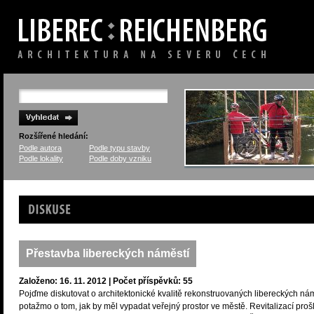
Rozšířené hledání:
Podle autora
Podle typu stavby
Podle lokality
Podle doby vzniku
Diskuse
Přestavba libereckých náměstí
Založeno: 16. 11. 2012 | Počet příspěvků: 55
Pojďme diskutovat o architektonické kvalitě rekonstruovaných libereckých nám
potažmo o tom, jak by měl vypadat veřejný prostor ve městě. Revitalizací proš