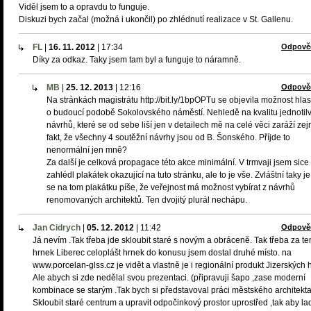
Viděl jsem to a opravdu to funguje.
Diskuzi bych začal (možná i ukončil) po zhlédnutí realizace v St. Gallenu.
FL
|
16. 11. 2012
|
17:34
Odpově
Díky za odkaz. Taky jsem tam byl a funguje to náramně.
MB
|
25. 12. 2013
|
12:16
Odpově
Na stránkách magistrátu http://bit.ly/1bpOPTu se objevila možnost hla
o budoucí podobě Sokolovského náměstí. Nehledě na kvalitu jednotil
návrhů, které se od sebe liší jen v detailech mě na celé věci zaráží z
fakt, že všechny 4 soutěžní návrhy jsou od B. Šonského. Příjde to
nenormální jen mně?
Za další je celková propagace této akce minimální. V trmvaji jsem sice
zahlédl plakátek okazující na tuto stránku, ale to je vše. Zvláštní taky je
se na tom plakátku píše, že veřejnost má možnost vybírat z návrhů
renomovaných architektů. Ten dvojitý plurál nechápu.
Jan Cidrych
|
05. 12. 2012
|
11:42
Odpově
Já nevím .Tak třeba jde skloubit staré s novým a obráceně. Tak třeba za te
hrnek Liberec celoplášt hrnek do konusu jsem dostal druhé místo. na
www.porcelan-glss.cz je vidět a vlastně je i regionální produkt Jizerských h
Ale abych si zde nedělal svou prezentaci. (připravuji šapo ,zase moderní
kombinace se starým .Tak bych si představoval práci městského architekta
Skloubit staré centrum a upravit odpočinkový prostor uprostřed ,tak aby lad