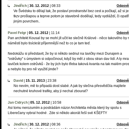
Jindřich
|
30. 12. 2012
|
08:33
Odpově
Ve Švédsku to dělají tak, že postaví prostranství bez cest a počkají, až si je
tkzv prošlapou a teprve potom je stavebně dodělají, tedy vydláždí, či opatř
jiným povrchem..
Pavel Felgr
|
05. 12. 2012
|
11:14
Odpově
Pan architekt Kousal by se mohl jít učit ke slečně Králové - něco takového by 
náměstí bylo tisíckrát příjemnější než to co je tam teď.
Nedokážu si představit, že by si někdo sednul na lavičky mezi Dunajem a
"ostrůvky" s úmyslem si odpočinout, když by měl z obou stran dav lidí. A ty mr
laviček kolem ostrůvků - že by jich bylo třeba taková kvanta na tak malém pro
a nebylo by pro ně využití jinde?
David
|
15. 11. 2013
|
23:38
Odpově
No nevím, mě to připadá dost slabé. A jak by slečna přesvědčila majitele
nechutné kruhové trafiky, aby ji nechal zbourat?
Jan Cidrych
|
05. 12. 2012
|
10:58
Odpově
Asi tomu nerozumím a postrádám názor Architekta města který by spolu s
Liberečany vybral hodné . Zde si někdo akorát řeší své KŠEFTY
Jindřich
|
30. 12. 2012
|
08:36
Odpově