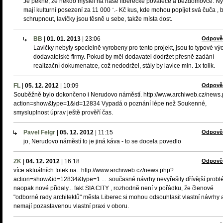
Je pěkné, že někdo myslel na naše liberecké povaleče a bezdomovce. Ny
mají kulturní posezení za 11 000 ¨.- Kč kus, kde mohou popíjet svá čuča , ba
schrupnout, lavičky jsou těsně u sebe, takže místa dost.
BB
|
01. 01. 2013
|
23:06
Odpově
Lavičky nebyly specielně vyrobeny pro tento projekt, jsou to typové vý
dodavatelské firmy. Pokud by měl dodavatel dodržet přesně zadání
realizační dokumenatce, což nedodržel, stály by lavice min. 1x tolik.
FL
|
05. 12. 2012
|
10:09
Odpově
Souběžně bylo dokončeno i Nerudovo náměstí. http://www.archiweb.cz/news
action=show&type=1&id=12834 Vypadá o poznání lépe než Soukenné,
smysluplnost úprav ještě prověří čas.
Pavel Felgr
|
05. 12. 2012
|
11:15
Odpově
jo, Nerudovo náměstí to je jiná káva - to se docela povedlo
ZK
|
04. 12. 2012
|
16:18
Odpově
více aktuálních fotek na.. http://www.archiweb.cz/news.php?
action=show&id=12834&type=1 ... .současné návrhy nevyřešily dřívější probl
naopak nové přidaly... fakt SIA CITY , rozhodně není v pořádku, že členové
"odborné rady architektů" města Liberec si mohou odsouhlasit vlastní návrhy 
nemají pozastavenou vlastní praxi v oboru.