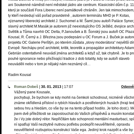
ani Soukenné náměstí není městské jádro ale centrum. Klasicistní dům č.p. 11
který je součástí Fora Liberec není památkově chráněn. Jen tak mimochodem,
ty kteří nesledují váš pořad pravidelně , autorem terminálu MHD je P. Kotas,
významný liberecký architekt J. Suchomel a M. Šaml jsou autoři Paláce Syner,
slavný architekt M.Masák je autorem již neexistujícího OS Ještěd, dvojice arch
Světlík a Tůma navrhli OC Delta, P.Janoušek a B. Šonský jsou autoři OC Plaza
Kousal, R. Černý a J. Březina jsou podepsáni u OC Forum a J. Buček je auto
projektu OC Galerie Perštýn, po kterém zůstala „slovy moderátora“ největší dír
Evropě. Nechápu proč architekt, kritik, teoretik a propagátor architektury Adam
Gebrián ostentativně neuvádí jména architektů a když už, tak chybně. Je to pr
pouhé ignorance nebo přežívající tradice z dob totality, kdy se autoři staveb
neuváděli nebo v tom je nějaký nám neznámý cíl…
Radim Kousal
Roman Dobeš
|
30. 01. 2013
|
17:07
Odpově
Vážený pane Kousale,
pochybuji, že bychom se kdy mohli na čemkoli schodnout, nicméně všichn
známe okřídlená přísloví o rybích hlavách a postřelených husách (hraji te
sebou hru a hledám, co vše by se na tento případ hodilo. Je toho dost.). M
jsem dvě příležitosti se zaposlouchat do Vašich příspěvků a musím konstat
že i Vy jste dobrý rétor. Nepřičítám tuto schopnost mentální masturbaci, sp
ní spatřuji Vaší nezbytně nutnou potřebu podepřít neuvěřitelně, opravdu
neuvěřitelně rozbujelou konstrukci Vaše ega. Jediný krok nazpět a vše by