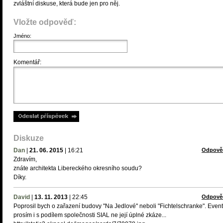
zvláštní diskuse, která bude jen pro něj.
Vložte odpověď:
Jméno:
Komentář:
Diskuze
Dan
|
21. 06. 2015
|
16:21
Odpově
Zdravím,
znáte architekta Libereckého okresního soudu?
Díky.
David
|
13. 11. 2013
|
22:45
Odpově
Poprosil bych o zařazení budovy "Na Jedlové" neboli "Fichtelschranke". Even
prosím i s podílem společnosti SIAL ne její úplné zkáze...