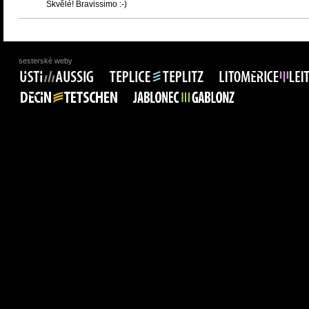
Skvělé! Bravissimo :-)
sesterské weby