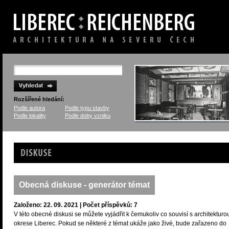
Rozšířené hledání:
Podle autora
Podle typu stavby
Podle lokality
Podle doby vzniku
Diskuse
Obecná diskuse - generátor témat
Založeno: 22. 09. 2021 | Počet příspěvků: 7
V této obecné diskusi se můžete vyjádřit k čemukoliv co souvisí s architekturo
okrese Liberec. Pokud se některé z témat ukáže jako živé, bude zařazeno do