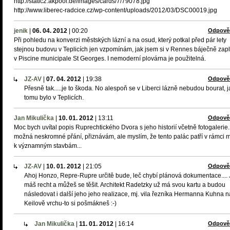
http://static2.akpool.de/images/cards/7/79078.jpg
http://www.liberec-radcice.cz/wp-content/uploads/2012/03/DSC00019.jpg
jenik
|
06. 04. 2012
|
00:20
Odpově
Při pohledu na konverzi městských lázní a na osud, který potkal před pár lety
stejnou budovu v Teplicích jen vzpomínám, jak jsem si v Rennes báječně zap
v Piscine municipale St Georges. I nemoderní plovárna je použitelná.
JZ-AV
|
07. 04. 2012
|
19:38
Odpově
Přesně tak.....je to škoda. No alespoň se v Liberci lázně nebudou bourat, 
tomu bylo v Teplicích.
Jan Mikulička
|
10. 01. 2012
|
13:11
Odpově
Moc bych uvítal popis Ruprechtického Dvora s jeho historií včetně fotogalerie..
možná neskromné přání, přiznávám, ale myslím, že tento palác patří v rámci 
k významným stavbám...
JZ-AV
|
10. 01. 2012
|
21:05
Odpově
Ahoj Honzo, Repre-Rupre určitě bude, leč chybí plánová dokumentace.... 
máš recht a můžeš se těšit. Architekt Radetzky už má svou kartu a budou
následovat i další jeho jeho realizace, mj. vila řezníka Hermanna Kuhna n
Keilově vrchu-to si pošmákneš :-)
Jan Mikulička
|
11. 01. 2012
|
16:14
Odpově