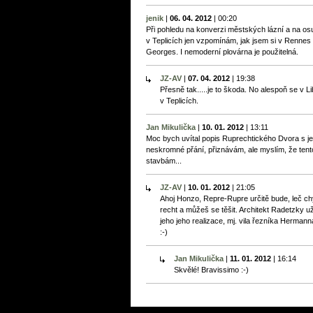
jenik
|
06. 04. 2012
|
00:20
Při pohledu na konverzi městských lázní a na osu
v Teplicích jen vzpomínám, jak jsem si v Rennes 
Georges. I nemoderní plovárna je použitelná.
JZ-AV
|
07. 04. 2012
|
19:38
Přesně tak.....je to škoda. No alespoň se v L
v Teplicích.
Jan Mikulička
|
10. 01. 2012
|
13:11
Moc bych uvítal popis Ruprechtického Dvora s jeh
neskromné přání, přiznávám, ale myslím, že ten
stavbám...
JZ-AV
|
10. 01. 2012
|
21:05
Ahoj Honzo, Repre-Rupre určitě bude, leč c
recht a můžeš se těšit. Architekt Radetzky u
jeho jeho realizace, mj. vila řezníka Herma
:-)
Jan Mikulička
|
11. 01. 2012
|
16:14
Skvělé! Bravissimo :-)