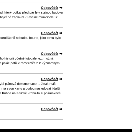
Odpovědět
d, který potkal před pár lety stejnou budovu
báječně zaplaval v Piscine municipale St
Odpovědět
iberci lázně nebudou bourat, jako tomu bylo
Odpovědět
o historií včetně fotogalerie... možná
to palác patří v rámci města k významným
Odpovědět
hybí plánová dokumentace.... Jinak máš
ž má svou kartu a budou následovat i další
nna Kuhna na Keilově vrchu-to si pošmákneš
Odpovědět