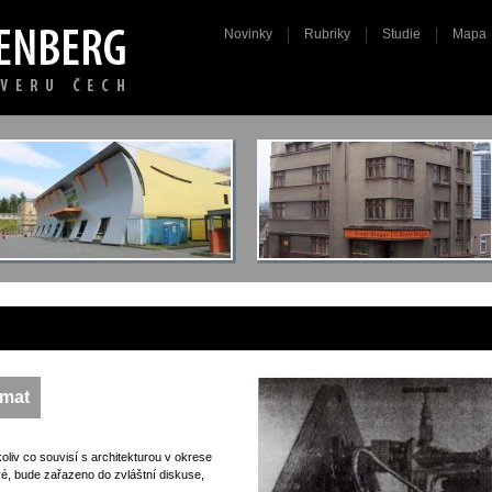
Novinky
Rubriky
Studie
Mapa
émat
oliv co souvisí s architekturou v okrese
vé, bude zařazeno do zvláštní diskuse,