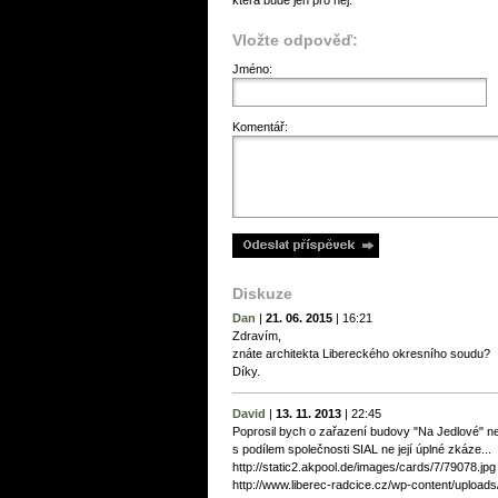
která bude jen pro něj.
Vložte odpověď:
Jméno:
Komentář:
Diskuze
Dan
|
21. 06. 2015
|
16:21
Zdravím,
znáte architekta Libereckého okresního soudu?
Díky.
David
|
13. 11. 2013
|
22:45
Poprosil bych o zařazení budovy "Na Jedlové" neb
s podílem společnosti SIAL ne její úplné zkáze...
http://static2.akpool.de/images/cards/7/79078.jpg
http://www.liberec-radcice.cz/wp-content/uploa