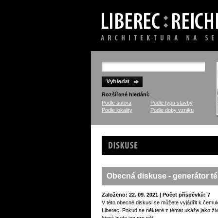
Rozšířené hledání:
Podle autora
Podle typu stavby
Podle lokality
Podle doby vzniku
Diskuse
Obecná diskuse - generátor t
Založeno: 22. 09. 2021 | Počet příspěvků: 7
V této obecné diskusi se můžete vyjádřit k čemuk
Liberec. Pokud se některé z témat ukáže jako ži