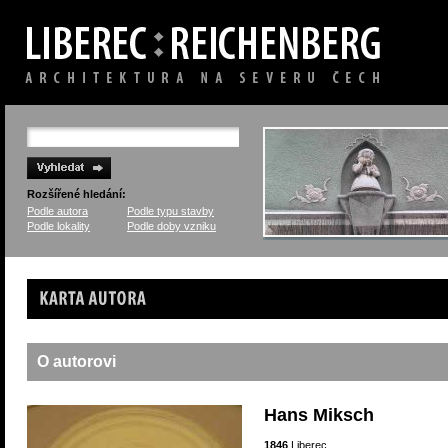
Rozšířené hledání:
Podle autora
Podle typu stavby
Podle lokality
Podle doby vzniku
Karta autora
O autorovi
Hans Miksch
1846
Liberec