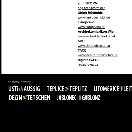
archINFORM:
eng.archinform.net
Ulrich Bücholdt:
www.kmkbuecholdt.de
Europeana:
www.europeana.eu
Architektenlexikon Wien:
www.architektenlexikon.at
öBL:
www.biographien.ac.at
TACE:
www.theatre-architecture.eu
registr VCPD:
registr.cvut.cz
sesterské weby