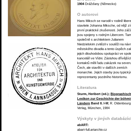
1904
Drážďany (Německo)
O autorovi
Hans Miksch se narodil v rodině libe
stavitele Johanna Miksche, od nějž zí
první praktické zkušenosti. Jeho záč
jsou spojeny s rodným Libercem. Ta
společně s architektem Julianem
Niedzielskim zvitězil v soutěži na náv
městského divadla a tento úspěch zal
jejich dlouhodobou spolupráci ve spo
kanceláři ve Vídni. Zásluhou dřívějšíc
kontaktů měli řadu zakázek na sever
Čech, ale stavěli i v dalších zemích
monarchie. Jejich stavby jsou typický
reprezentanty pozdního historismu.
Literatura
Sturm, Heribert (ed.);
Biographisc
Lexikon zur Geschichte der böhm
Ländern
Band II. I-M
; R. Oldenbourg
Verlag, München, 1984
Výskyty v jiných databázíc
abART:
abart-full.artarchiv.cz