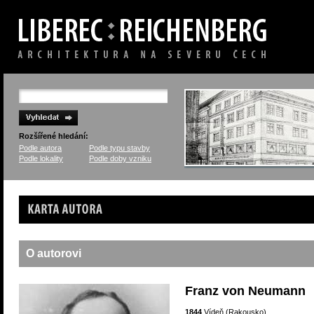
Rozšířené hledání:
Podle autora
Podle typu stavby
Podle lokality
Podle doby vzniku
Karta autora
O autorovi
Franz von Neumann
1844
Vídeň (Rakousko)