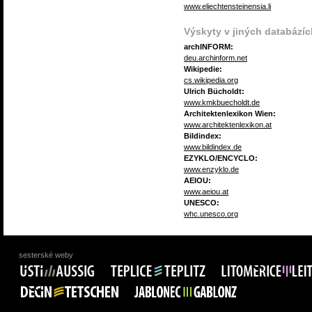
www.eliechtensteinensia.li
Výskyty v jiných databázíc
archINFORM:
deu.archinform.net
Wikipedie:
cs.wikipedia.org
Ulrich Bücholdt:
www.kmkbuecholdt.de
Architektenlexikon Wien:
www.architektenlexikon.at
Bildindex:
www.bildindex.de
EZYKLO/ENCYCLO:
www.enzyklo.de
AEIOU:
www.aeiou.at
UNESCO:
whc.unesco.org
sesterské weby