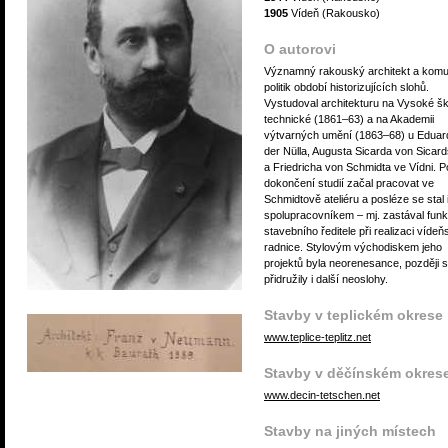
1905
Vídeň (Rakousko)
O autorovi
Významný rakouský architekt a komu
politik období historizujících slohů.
Vystudoval architekturu na Vysoké šk
technické (1861–63) a na Akademii
výtvarných umění (1863–68) u Eduar
der Nülla, Augusta Sicarda von Sicar
a Friedricha von Schmidta ve Vídni. P
dokončení studií začal pracovat ve
Schmidtově ateliéru a posléze se stal 
spolupracovníkem – mj. zastával funk
stavebního ředitele při realizaci vídeň
radnice. Stylovým východiskem jeho
projektů byla neorenesance, později s
přidružily i další neoslohy.
Stavby v teplickém okrese
www.teplice-teplitz.net
Stavby v děčínském okres
www.decin-tetschen.net
Stavby na jiných místech