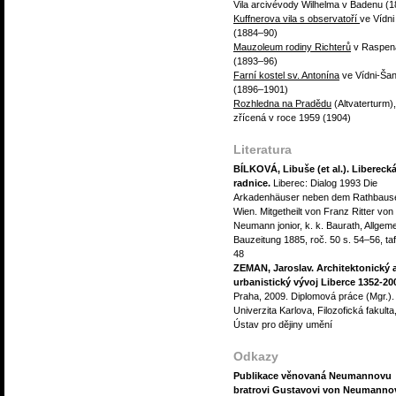
Vila arcivévody Wilhelma v Badenu (1
Kuffnerova vila s observatoří
ve Vídni
(1884–90)
Mauzoleum rodiny Richterů
v Raspen
(1893–96)
Farní kostel sv. Antonína
ve Vídni-Ša
(1896–1901)
Rozhledna na Pradědu
(Altvaterturm),
zřícená v roce 1959 (1904)
Literatura
BÍLKOVÁ, Libuše (et al.). Libereck
radnice.
Liberec: Dialog 1993 Die
Arkadenhäuser neben dem Rathbause
Wien. Mitgetheilt von Franz Ritter von
Neumann jonior, k. k. Baurath, Allgem
Bauzeitung 1885, roč. 50 s. 54–56, taf
48
ZEMAN, Jaroslav. Architektonický 
urbanistický vývoj Liberce 1352-20
Praha, 2009. Diplomová práce (Mgr.).
Univerzita Karlova, Filozofická fakulta
Ústav pro dějiny umění
Odkazy
Publikace věnovaná Neumannovu
bratrovi Gustavovi von Neumannov