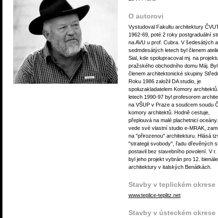
O autorovi
Vystudoval Fakultu architektury ČVU
1962-69, poté 2 roky postgraduální s
na AVU u prof. Cubra. V šedesátých a
sedmdesátých letech byl členem ateli
Sial, kde spolupracoval mj. na projekt
pražského obchodního domu Máj. Byl
členem architektonické skupiny Středo
Roku 1986 založil DA studio, je
spoluzakladatelem Komory architektů
letech 1990-97 byl profesorem archit
na VŠUP v Praze a soudcem soudu 
komory architektů. Hodně cestuje,
přeplouvá na malé plachetnici oceány
vede své vlastní studio e-MRAK, za
na "přirozenou" architekturu. Hlásá tz
"strategii svobody", řadu dřevěných 
postavil bez stavebního povolení. V r.
byl jeho projekt vybrán pro 12. bienále
architektury v italských Benátkách.
Stavby v teplickém okrese
www.teplice-teplitz.net
Stavby v ústeckém okrese