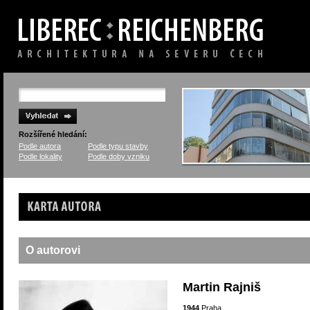
Rozšířené hledání:
Podle autora
Podle typu stavby
Podle lokality
Podle doby vzniku
Karta autora
O autorovi
Martin Rajniš
1944
Praha