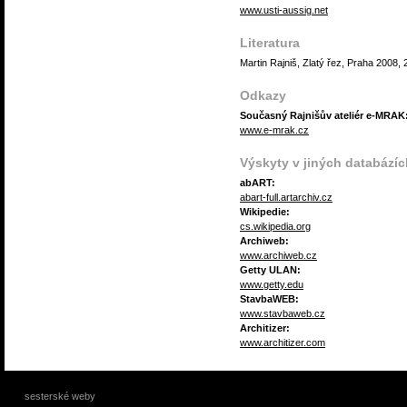
www.usti-aussig.net
Literatura
Martin Rajniš, Zlatý řez, Praha 2008, 
Odkazy
Současný Rajnišův ateliér e-MRAK
www.e-mrak.cz
Výskyty v jiných databázíc
abART:
abart-full.artarchiv.cz
Wikipedie:
cs.wikipedia.org
Archiweb:
www.archiweb.cz
Getty ULAN:
www.getty.edu
StavbaWEB:
www.stavbaweb.cz
Architizer:
www.architizer.com
sesterské weby