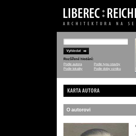
Rozšířené hledání:
Podle autora
Podle typu stavby
Podle lokality
Podle doby vzniku
Karta autora
O autorovi