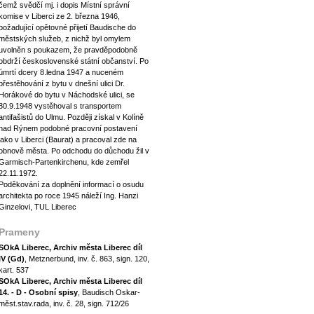
čemž svědčí mj. i dopis Místní správní
komise v Liberci ze 2. března 1946,
požadující opětovné přijetí Baudische do
městských služeb, z nichž byl omylem
uvolněn s poukazem, že pravděpodobně
obdrží československé státní občanství. Po
úmrtí dcery 8.ledna 1947 a nuceném
přestěhování z bytu v dnešní ulici Dr.
Horákové do bytu v Náchodské ulici, se
30.9.1948 vystěhoval s transportem
antifašistů do Ulmu. Později získal v Kolíně
nad Rýnem podobné pracovní postavení
jako v Liberci (Baurat) a pracoval zde na
obnově města. Po odchodu do důchodu žil v
Garmisch-Partenkirchenu, kde zemřel
22.11.1972.
Poděkování za doplnění informací o osudu
architekta po roce 1945 náleží Ing. Hanzi
Ginzelovi, TUL Liberec
Prameny
SOkA Liberec, Archiv města Liberec díl
IV (Gd)
, Metznerbund, inv. č. 863, sign. 120,
kart. 537
SOkA Liberec, Archiv města Liberec díl
14. - D - Osobní spisy
, Baudisch Oskar-
měst.stav.rada, inv. č. 28, sign. 712/26