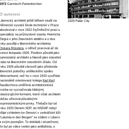
1972
Garmisch-Partenkirchen
O autorovi
Liberecký architekt ještě během studií na
1929 Palác City
Německé vysoké škole technické v Praze
absolvoval v roce 1922 čtyřměsíční praxi u
specialisty na průmyslové stavby Heinricha
Ziegra v jeho žitavském ateliéru a o dva
roky později u libereckého architekta
Oskara Rösslera
, u něhož pracoval až do
konce listopadu 1926. Posléze působil jako
samostatný architekt a hlavně jako stavební
rada na libereckém stavebním úřadu. Od
roku 1926 působil zároveň jako předseda
liberecké pobočky uměleckého spolku
Metznerbund, než ho v roce 1933 vystřídal
nacionálně orientovaný kolega
Karl Kerl
.
Baudischova uměřená architektonická
tvorba se vyznačovala klidnými,
klasicizujícími formami, které však architekt
občas oživoval působivými
expresionistickými prvky. Třebaže byl od
roku 1933 členem SDP, do NSDAP nebyl
přijat vzhledem ke členství v zednářské lóži
"Latomia in den Bergen" se sídlem v Liberci
a svým postojům. To dokládá i skutečnost,
že byl po válce veden jako antifašista, o