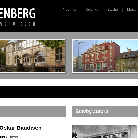
Novinky
Rubriky
Studie
Mapa
Stavby autora
Oskar Baudisch
1893
Liberec