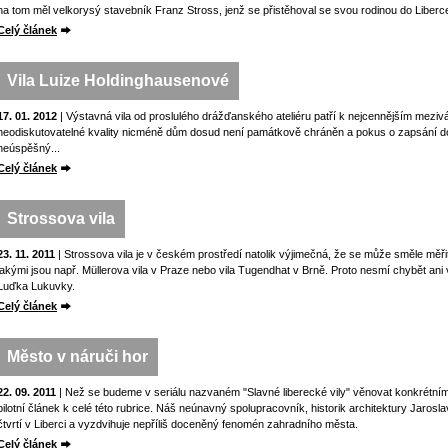
na tom měl velkorysý stavebník Franz Stross, jenž se přistěhoval se svou rodinou do Liberc
Celý článek
Vila Luize Holdinghausenové
17. 01. 2012
| Výstavná vila od proslulého drážďanského ateliéru patří k nejcennějším mezi
neodiskutovatelné kvality nicméně dům dosud není památkově chráněn a pokus o zapsání d
neúspěšný...
Celý článek
Strossova vila
23. 11. 2011
| Strossova vila je v českém prostředí natolik výjimečná, že se může směle měřit
jakými jsou např. Müllerova vila v Praze nebo vila Tugendhat v Brně. Proto nesmí chybět ani v
Luďka Lukuvky.
Celý článek
Město v náruči hor
22. 09. 2011
| Než se budeme v seriálu nazvaném "Slavné liberecké vily" věnovat konkrétní
pilotní článek k celé této rubrice. Náš neúnavný spolupracovník, historik architektury Jar
čtvrtí v Liberci a vyzdvihuje nepříliš doceněný fenomén zahradního města.
Celý článek