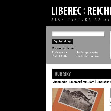
Rozšířené hledání:
Podle autora
Podle typu stavby
Podle lokality
Podle doby vzniku
Archipedie
Liberecká minulost
Liberecká 