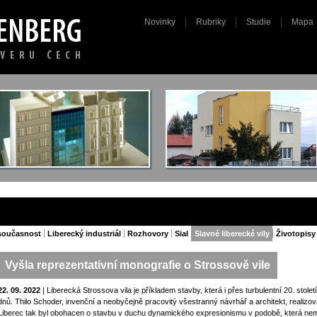
Novinky
Rubriky
Studie
Mapa
současnost
Liberecký industriál
Rozhovory
Sial
Slavné liberecké vily
Životopisy
Vyšla reprezentativní monografie o Strossově vile
22. 09. 2022
| Liberecká Strossova vila je příkladem stavby, která i přes turbulentní 20. stol
dnů. Thilo Schoder, invenční a neobyčejně pracovitý všestranný návrhář a architekt, realiz
Liberec tak byl obohacen o stavbu v duchu dynamického expresionismu v podobě, která nem