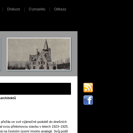
Diskuze
O projektu
Odkazy
 architektů
etí přežila ve své výjimečné podobě do dnešních
oval svou přelomovou stavbu v letech 1923–1925.
á na českém území mnoho analogií. Svůj podíl