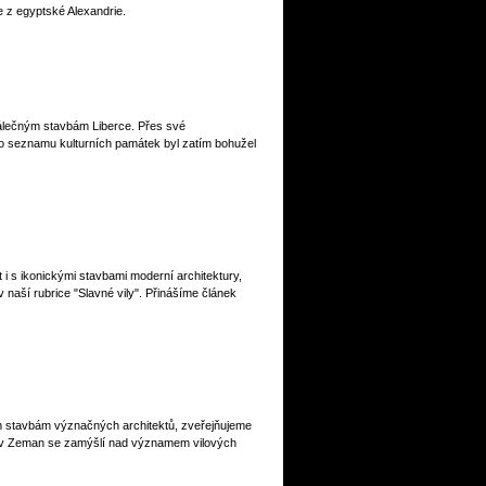
e z egyptské Alexandrie.
válečným stavbám Liberce. Přes své
o seznamu kulturních památek byl zatím bohužel
 i s ikonickými stavbami moderní architektury,
 naší rubrice "Slavné vily". Přinášíme článek
m stavbám význačných architektů, zveřejňujeme
oslav Zeman se zamýšlí nad významem vilových