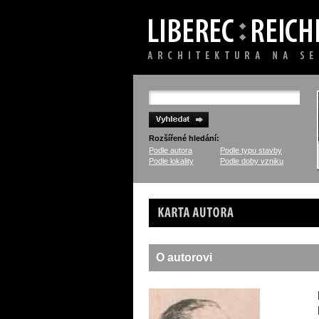
Rozšířené hledání:
Podle autora
Podle typu stavby
Podle lokality
Podle doby vzniku
Karta autora
O autorovi