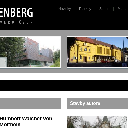
Novinky
Rubriky
Studie
Mapa
Stavby autora
Humbert Walcher von
Molthein