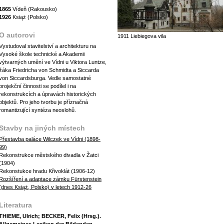
1865
Vídeň (Rakousko)
1926
Książ (Polsko)
O autorovi
1911 Liebiegova vila
Vystudoval stavitelství a architekturu na
Vysoké škole technické a Akademii
výtvarných umění ve Vídni u Viktora Luntze,
žáka Friedricha von Schmidta a Siccarda
von Siccardsburga. Vedle samostatné
projekční činnosti se podílel i na
rekonstrukcích a úpravách historických
objektů. Pro jeho tvorbu je příznačná
romantizující syntéza neoslohů.
Stavby na jiných místech
Přestavba paláce Wilczek ve Vídni (1898-
99)
Rekonstrukce městského divadla v Žatci
(1904)
Rekonstukce hradu Křivoklát (1906-12)
Rozšíření a adaptace zámku Fürstenstein
(dnes Książ, Polsko) v letech 1912-26
Literatura
THIEME, Ulrich; BECKER, Felix (Hrsg.).