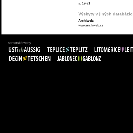
s. 19-21
Výskyty v jiných databázíc
Archiweb:
www.archiweb.cz
sesterské weby