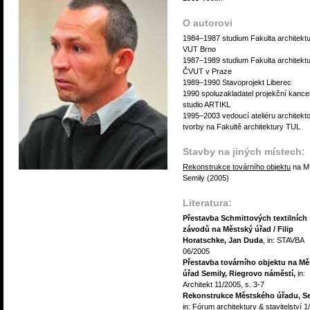
O autorovi
1984–1987 studium Fakulta architekt
VUT Brno
1987–1989 studium Fakulta architekt
ČVUT v Praze
1989–1990 Stavoprojekt Liberec
1990 spoluzakladatel projekční kance
studio ARTIKL
1995–2003 vedoucí ateliéru architekt
tvorby na Fakultě architektury TUL
Stavby na jiných místech:
Rekonstrukce továrního objektu
na M
Semily (2005)
Literatura:
Přestavba Schmittových textilních
závodů na Městský úřad / Filip
Horatschke, Jan Duda
, in: STAVBA
06/2005
Přestavba továrního objektu na Mě
úřad Semily, Riegrovo náměstí,
in:
Architekt 11/2005, s. 3-7
Rekonstrukce Městského úřadu, S
in: Fórum architektury & stavitelství 1