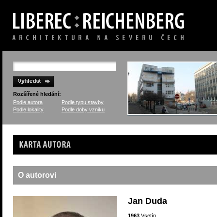
Rozšířené hledání:
Podle autora
Podle typu stavby
Podle lokality
Podle doby vzniku
Karta autora
O autorovi
Jan Duda
1963
Vsetín