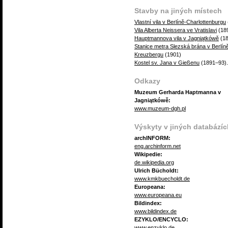
Stavby na jiných místech
Vlastní vila v Berlíně-Charlottenburgu
Vila Alberta Neissera ve Vratislavi
(18
Hauptmannova vila v Jagniątkówě
(18
Stanice metra Slezská brána v Berlín
Kreuzbergu
(1901)
Kostel sv. Jana v Gießenu
(1891–93).
Odkazy
Muzeum Gerharda Haptmanna v
Jagniątkówě:
www.muzeum-dgh.pl
Výskyty v jiných databázíc
archINFORM:
eng.archinform.net
Wikipedie:
de.wikipedia.org
Ulrich Bücholdt:
www.kmkbuecholdt.de
Europeana:
www.europeana.eu
Bildindex:
www.bildindex.de
EZYKLO/ENCYCLO:
www.enzyklo.de