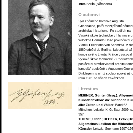
1904
Berlín (Německo)
O autorovi
Syn známého botanika Augusta
Grisebacha, patřil mezi přední němec
architekty historismu. Po studiích na
Vysoké škole technické v Hannoveru
Wilhelma Conrada Hase pokračoval v
Vídni u Friedricha von Schmidta. V ro
1880 odešel do Berlína, kde zůstal až
konce svého života. Krátce vyučoval
Vysoké škole technické v Charlotten
posléze si otevřel vlastní architekton
kancelář společně s Augustem Geor
Dinklagem, s nímž spolupracoval až 
roku 1901 na všech zakázkách.
Literatura
MEIßNER, Günter (Hrsg.). Allgeme
Künstlerlexikon: die bildenden Kün
aller Zeiten und Völker
. Band 62.
München; Leipzig: K. G. Saur 2009, s
357
THIEME, Ulrich; BECKER, Felix (Hrs
Allgemeines Lexikon der Bildende
Künstler.
Leipzig: Seemann 1907-195