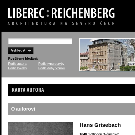
Rozšířené hledání:
Podle autora
Podle typu stavby
Podle lokality
Podle doby vzniku
Karta autora
O autorovi
Hans Grisebach
1848
Göttingen (Německo)