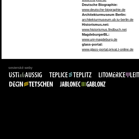
Deutsche Biographie:
www.deutsche-biographie.de
Architekturmuseum Berlin:
architekturmuseum.ub.tu-berlin.de
Historismus.net:
www.historismus.findbuch.net
MagdeburgerBL:
www.uni-magdeburg.de
glass-portal:
www.glass-portal.privat.t-online.de
sesterské weby