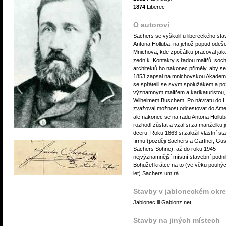
1874
Liberec
O autorovi
Sachers se vyškolil u libereckého stav
Antona Holluba, na jehož popud odeše
Mnichova, kde zpočátku pracoval jak
zedník. Kontakty s řadou malířů, soc
architektů ho nakonec přiměly, aby s
1853 zapsal na mnichovskou Akademi
se spřátelil se svým spolužákem a po
významným malířem a karikaturistou,
Wilhelmem Buschem. Po návratu do L
zvažoval možnost odcestovat do Amer
ale nakonec se na radu Antona Hollub
rozhodl zůstat a vzal si za manželku 
dceru. Roku 1863 si založil vlastní st
firmu (později Sachers a Gärtner, Gu
Sachers Söhne), až do roku 1945
nejvýznamnější místní stavební podni
Bohužel krátce na to (ve věku pouhý
let) Sachers umírá.
Stavby v jabloneckém okr
Jablonec lll Gablonz.net
Stavby na jiných místech