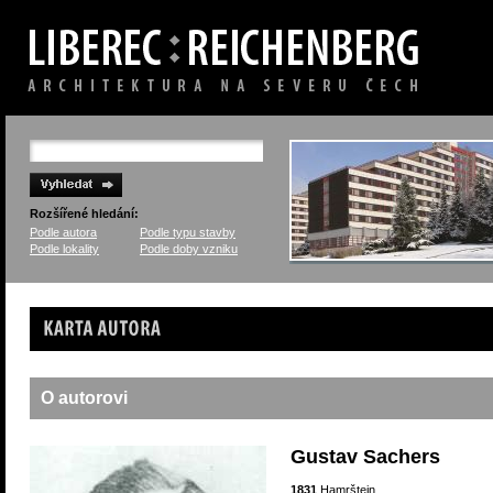
Rozšířené hledání:
Podle autora
Podle typu stavby
Podle lokality
Podle doby vzniku
Karta autora
O autorovi
Gustav Sachers
1831
Hamrštejn