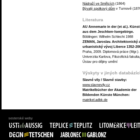
Nádraží ve Smiřicích
(1864)
Bývalý spolkový dům
v Turnově (187
Literatura
AU Annemarie in der (et al.). Künst
aus dem Jeschken-Isergebirge.
Böblingen: Wilhelm Schlecht 1988
ZEMAN, Jaroslav. Architektonický 
urbanistický vývoj Liberce 1352-20
Praha, 2009. Diplomová práce (Mgr.).
Univerzita Karlova, Filozofická fakulta
Ústav pro dějiny umění
Výskyty v jiných databázíc
Slavné vily / Slavné stavby:
www.slavnevily.cz
Matrikelbücher der Akademie der
Bildenden Künste München:
matrikel.adbk.de
sesterské weby