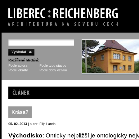
Rozšířené hledání:
Podle autora
Podle typu stavby
Podle lokality
Podle doby vzniku
Článek
Krása?
05. 02. 2013
| autor: Filip Landa
Východisko
: Onticky nejbližší je ontologicky ne