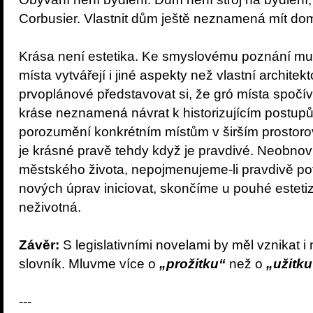
Corbusier. Vlastnit dům ještě neznamená mít do
Krása není estetika. Ke smyslovému poznání musí 
místa vytvářejí i jiné aspekty než vlastní architek
prvoplánové představovat si, že gró místa spočív
kráse neznamená návrat k historizujícím postup
porozumění konkrétním místům v širším prostorov
je krásné pravě tehdy když je pravdivé. Neobnov
městského života, nepojmenujeme-li pravdivě po
nových úprav iniciovat, skončíme u pouhé estetiza
neživotná.
Závěr:
S legislativními novelami by měl vznikat i
slovník. Mluvme více o
„prožitku“
než o
„užitku
---