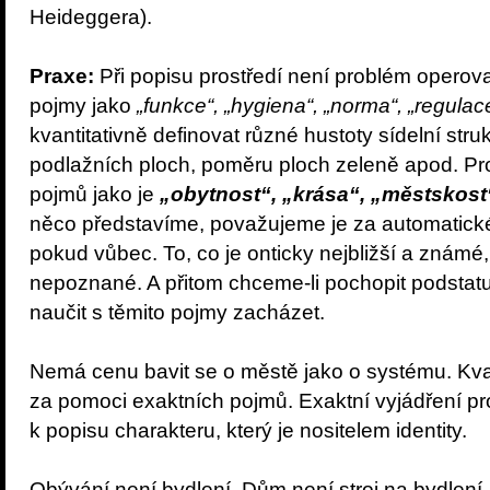
Heideggera).
Praxe:
Při popisu prostředí není problém operova
pojmy jako
„funkce“, „hygiena“, „norma“, „regulac
kvantitativně definovat různé hustoty sídelní struk
podlažních ploch, poměru ploch zeleně apod. Pr
pojmů jako je
„obytnost“, „krása“, „městskost
něco představíme, považujeme je za automatické,
pokud vůbec. To, co je onticky nejbližší a známé,
nepoznané. A přitom chceme-li pochopit podstatu
naučit s těmito pojmy zacházet.
Nemá cenu bavit se o městě jako o systému. Kvali
za pomoci exaktních pojmů. Exaktní vyjádření pros
k popisu charakteru, který je nositelem identity.
Obývání není bydlení. Dům není stroj na bydlení,