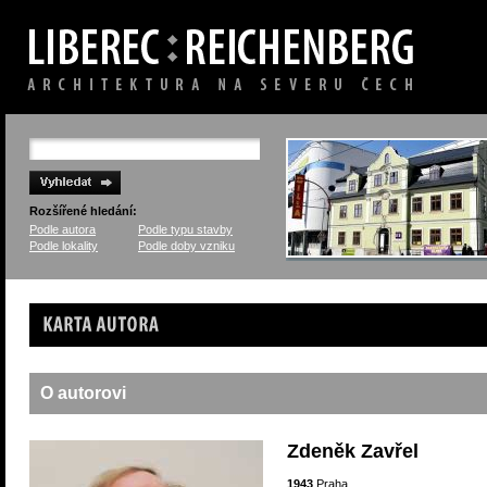
Rozšířené hledání:
Podle autora
Podle typu stavby
Podle lokality
Podle doby vzniku
Karta autora
O autorovi
Zdeněk Zavřel
1943
Praha