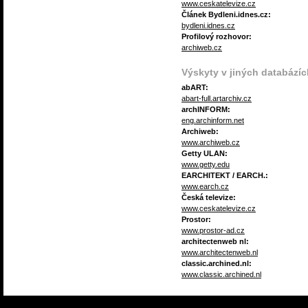
www.ceskatelevize.cz
Článek Bydleni.idnes.cz:
bydleni.idnes.cz
Profilový rozhovor:
archiweb.cz
Výskyty v jiných databázíc
abART:
abart-full.artarchiv.cz
archINFORM:
eng.archinform.net
Archiweb:
www.archiweb.cz
Getty ULAN:
www.getty.edu
EARCHITEKT / EARCH.:
www.earch.cz
Česká televize:
www.ceskatelevize.cz
Prostor:
www.prostor-ad.cz
architectenweb nl:
www.architectenweb.nl
classic.archined.nl:
www.classic.archined.nl