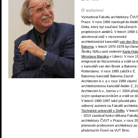
O autorovi
Vystudoval Fakultu architektury ČVU
Praze. V roce 1966 nastoupil do Atelié
Delta, který byl součástí Sdružených
projektových ateliérů. V letech 1968-
absolvoval stáž v nizozemské
architektonické kanceláři
van den Bro
Bakema
, v letech 1970-1978 byl čle
Školky SIALu pod vedením
Karla Hub
Miroslava Masáka
v Liberci. V roce 1
emigroval do Nizozemska a vrátil se k
v kanceláři van den Broek a Bakema 
Rotterdamu. V roce 1985 založil s E.
Bakemou kancelář Bakema Zavrel
Architecten b.v. a v roce 1989 vlastní
architektonickou kancelář Atelier Z, Z
Architecten b.v., kterou v r. 2004 před
svým spolupracovníkům a vrátil se d
V letech 1980-1997 také působil jako
odborný asistent na Fakultě architektu
Technické univerzitě v Delftu
. V letec
- 2014 zastával funkci děkana Fakult
architektury ČVUT v Praze, v roce 20
jmenován profesorem architektury po
předchozím řízení na VUT Brno.