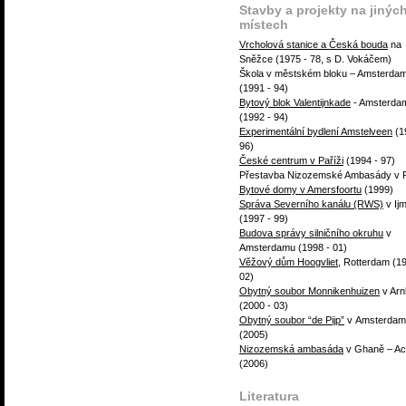
Stavby a projekty na jinýc
místech
Vrcholová stanice a Česká bouda
na
Sněžce (1975 - 78, s D. Vokáčem)
Škola v městském bloku – Amsterda
(1991 - 94)
Bytový blok Valentijnkade
- Amsterda
(1992 - 94)
Experimentální bydlení Amstelveen
(1
96)
České centrum v Paříži
(1994 - 97)
Přestavba Nizozemské Ambasády v 
Bytové domy v Amersfoortu
(1999)
Správa Severního kanálu (RWS)
v Ij
(1997 - 99)
Budova správy silničního okruhu
v
Amsterdamu (1998 - 01)
Věžový dům Hoogvliet
, Rotterdam (19
02)
Obytný soubor Monnikenhuizen
v Ar
(2000 - 03)
Obytný soubor “de Pijp”
v Amsterdam
(2005)
Nizozemská ambasáda
v Ghaně – Ac
(2006)
Literatura