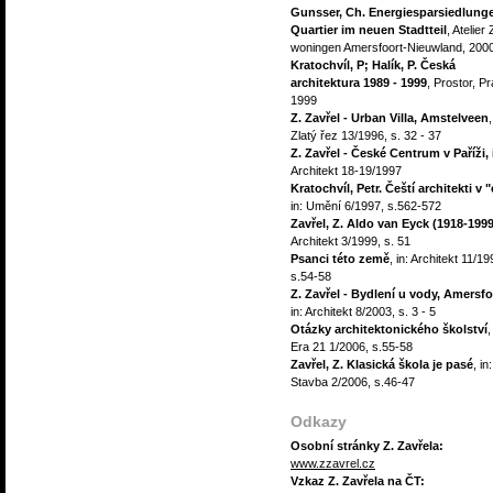
Gunsser, Ch. Energiesparsiedlunge
Quartier im neuen Stadtteil
, Atelier
woningen Amersfoort-Nieuwland, 200
Kratochvíl, P; Halík, P. Česká
architektura 1989 - 1999
,
Prostor, P
1999
Z. Zavřel - Urban Villa, Amstelveen
,
Zlatý řez 13/1996, s. 32 - 37
Z. Zavřel - České Centrum v Paříži,
Architekt 18-19/1997
Kratochvíl, Petr. Čeští architekti v "
in: Umění 6/1997, s.562-572
Zavřel, Z. Aldo van Eyck (1918-1999
Architekt 3/1999, s. 51
Psanci této země
, in: Architekt 11/19
s.54-58
Z. Zavřel - Bydlení u vody, Amersfo
in: Architekt 8/2003, s. 3 - 5
Otázky architektonického školství
,
Era 21 1/2006, s.55-58
Zavřel, Z. Klasická škola je pasé
, in:
Stavba 2/2006, s.46-47
Odkazy
Osobní stránky Z. Zavřela:
www.zzavrel.cz
Vzkaz Z. Zavřela na ČT: