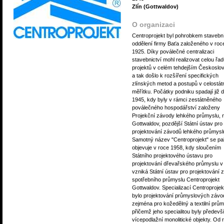
Zlín (Gottwaldov)
O organizaci
Centroprojekt byl pohrobkem stavebn
oddělení firmy Baťa založeného v roc
1925. Díky poválečné centralizaci
stavebnictví mohl realizovat celou řa
projektů v celém tehdejším Českoslo
a tak došlo k rozšíření specifických
zlínských metod a postupů v celostát
měřítku. Počátky podniku spadají již 
1945, kdy byly v rámci zestátněného
poválečného hospodářství založeny
Projekční závody lehkého průmyslu, n
Gottwaldov, pozdější Státní ústav pro
projektování závodů lehkého průmysl
Samotný název "Centroprojekt" se pa
objevuje v roce 1958, kdy sloučením
Státního projektového ústavu pro
projektování dřevařského průmyslu v
vzniká Státní ústav pro projektování
spotřebního průmyslu Centroprojekt
Gottwaldov. Specializací Centroprojek
bylo projektování průmyslových závo
zejména pro kožedělný a textilní prům
přičemž jeho specialitou byly předev
vícepodlažní monolitické objekty. Od 