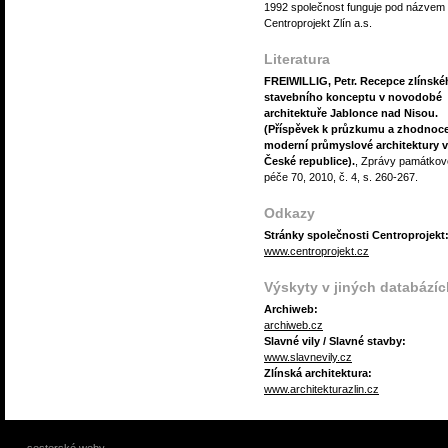
1992 společnost funguje pod názvem
Centroprojekt Zlín a.s.
Literatura
FREIWILLIG, Petr. Recepce zlínské
stavebního konceptu v novodobé
architektuře Jablonce nad Nisou.
(Příspěvek k průzkumu a zhodnoc
moderní průmyslové architektury v
České republice).
, Zprávy památkov
péče 70, 2010, č. 4, s. 260-267.
Odkazy
Stránky společnosti Centroprojekt
www.centroprojekt.cz
Výskyty v jiných databázíc
Archiweb:
archiweb.cz
Slavné vily / Slavné stavby:
www.slavnevily.cz
Zlínská architektura:
www.architekturazlin.cz