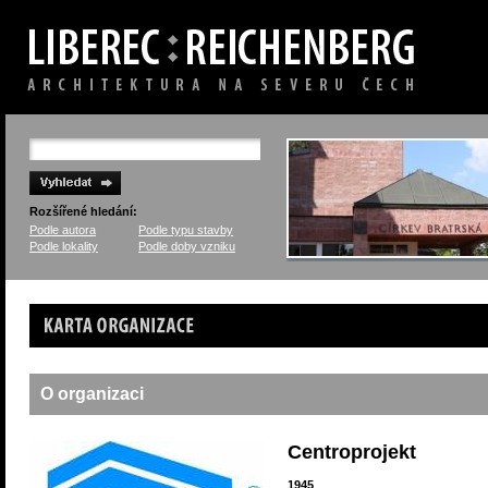
Rozšířené hledání:
Podle autora
Podle typu stavby
Podle lokality
Podle doby vzniku
Karta organizace
O organizaci
Centroprojekt
1945