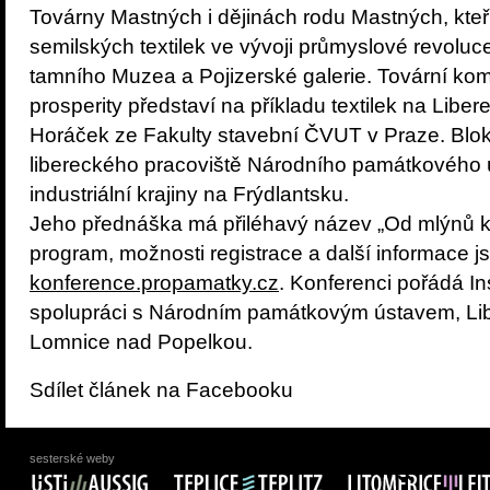
Továrny Mastných i dějinách rodu Mastných, kteř
semilských textilek ve vývoji průmyslové revolu
tamního Muzea a Pojizerské galerie. Tovární ko
prosperity představí na příkladu textilek na Libe
Horáček ze Fakulty stavební ČVUT v Praze. Blok 
libereckého pracoviště Národního památkového
industriální krajiny na Frýdlantsku.
Jeho přednáška má přiléhavý název „Od mlýnů k
program, možnosti registrace a další informace j
konference.propamatky.cz
. Konferenci pořádá In
spolupráci s Národním památkovým ústavem, L
Lomnice nad Popelkou.
Sdílet článek na Facebooku
sesterské weby