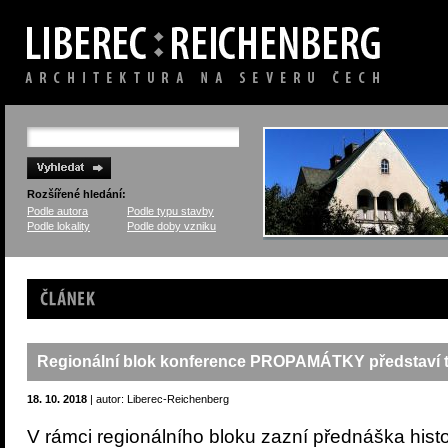
Rozšířené hledání:
Podle autora
Podle typu stavby
Podle lokality
Podle doby vzniku
Článek
Regionální blok konference PROPAMÁTKY představí tex
18. 10. 2018
| autor: Liberec-Reichenberg
V rámci regionálního bloku zazní přednáška histo