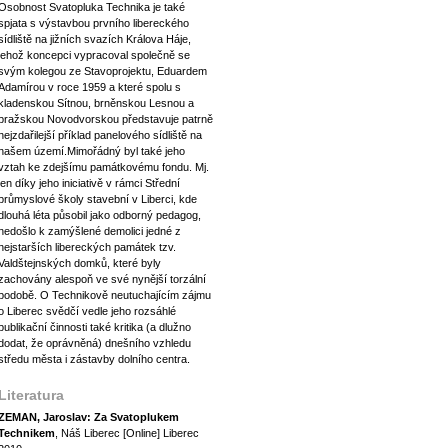
Osobnost Svatopluka Technika je také
spjata s výstavbou prvního libereckého
sídliště na jižních svazích Králova Háje,
jehož koncepci vypracoval společně se
svým kolegou ze Stavoprojektu, Eduardem
Adamírou v roce 1959 a které spolu s
kladenskou Sítnou, brněnskou Lesnou a
pražskou Novodvorskou představuje patrně
nejzdařilejší příklad panelového sídliště na
našem území.Mimořádný byl také jeho
vztah ke zdejšímu památkovému fondu. Mj.
jen díky jeho iniciativě v rámci Střední
průmyslové školy stavební v Liberci, kde
dlouhá léta působil jako odborný pedagog,
nedošlo k zamýšlené demolici jedné z
nejstarších libereckých památek tzv.
Valdštejnských domků, které byly
zachovány alespoň ve své nynější torzální
podobě. O Technikově neutuchajícím zájmu
o Liberec svědčí vedle jeho rozsáhlé
publikační činnosti také kritika (a dlužno
dodat, že oprávněná) dnešního vzhledu
středu města i zástavby dolního centra.
Literatura
ZEMAN, Jaroslav: Za Svatoplukem
Technikem
, Náš Liberec [Online] Liberec