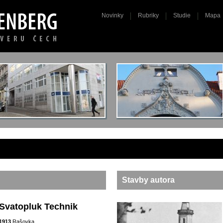
Novinky
Rubriky
Studie
Mapa
Stavby autora
Svatopluk Technik
1913
Rašovka