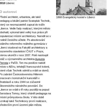
2010
Liberec
O autorovi
Přední architekt, urbanista, ale také
1868 Evangelický kostel v Liberci
pedagog a lokální patriot Svatopluk Technik,
který se nesmazatelně zapsal do tváře
Liberce. Vedle řady realizací, kterými město
obohatil, vykonal také velký kus práce při
popularizaci místní architektury. Narodil se v
rodině českého učitele. Po absolvování
státního reformního reálného gymnázia v
Liberci studoval na Fakultě architektury a
pozemního stavitelství ČVUT v Praze,
kterou ukončil v roce 1937. Poté nastoupil
stáž u významného architekta
Augusta
Perreta
v Paříži. Ten mu posléze nabídl
místo v Alžíru, tehdejší francouzské kolonii,
které však Technik odmítl a vrátil se domů.
Po zabrání Československa Hitlerem
pracoval v konstrukční kanceláři v
Bratislavě a roku 1944 se zúčastnil
Slovenského národního povstání. Do
Liberce se vrátil o tři roky později na popud
Jaroslava Tomsy, který sháněl pedagoga na
místní průmyslovou školu. V této době
vznikají také Technikovy první realizace,
především první územní plán města.