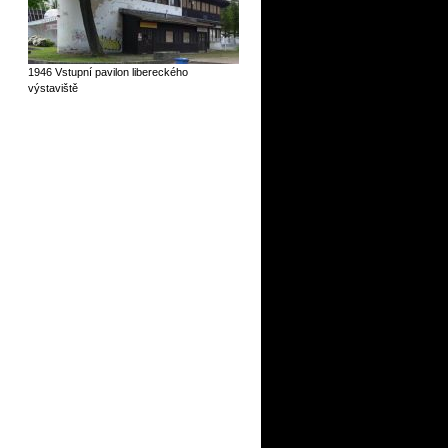
1946 Vstupní pavilon libereckého
výstaviště