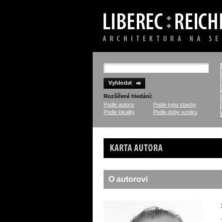
Rozšířené hledání:
Podle autora
Podle typu stavby
Podle lokality
Podle doby vzniku
Karta autora
O autorovi