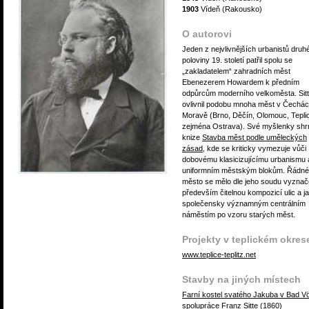
1903
Vídeň (Rakousko)
O autorovi
Jeden z nejvlivnějších urbanistů druh
poloviny 19. století patřil spolu se
„zakladatelem“ zahradních měst
Ebenezerem Howardem k předním
odpůrcům moderního velkoměsta. Sit
ovlivnil podobu mnoha měst v Čechác
Moravě (Brno, Děčín, Olomouc, Tepli
zejména Ostrava). Své myšlenky shrn
knize
Stavba měst podle uměleckých
zásad
, kde se kriticky vymezuje vůči
dobovému klasicizujícímu urbanismu 
uniformním městským blokům. Řádné
město se mělo dle jeho soudu vyznač
především čitelnou kompozicí ulic a 
společensky významným centrálním
náměstím po vzoru starých měst.
Projekty v teplickém okres
www.teplice-teplitz.net
Stavby na jiných místech
Farní kostel svatého Jakuba v Bad V
spolupráce Franz Sitte (1860)