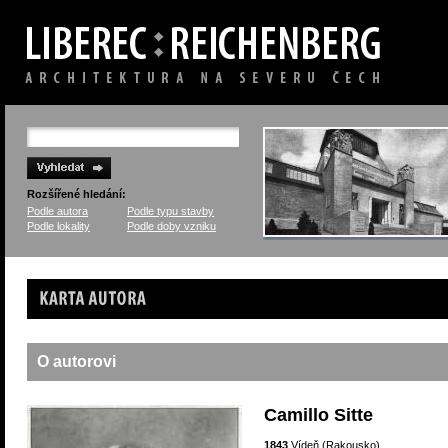
Rozšířené hledání:
Podle autora
Podle typu stavby
Podle lokality
Podle doby vzniku
Karta autora
O autorovi
Camillo Sitte
1843
Vídeň (Rakousko)