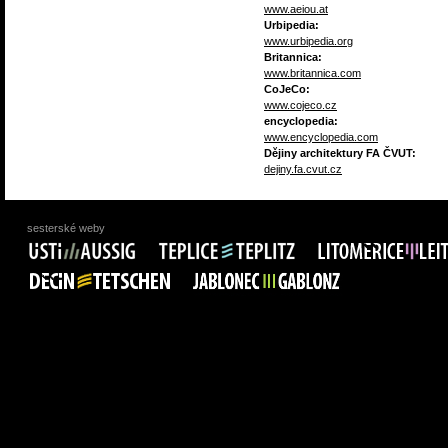
www.aeiou.at
Urbipedia:
www.urbipedia.org
Britannica:
www.britannica.com
CoJeCo:
www.cojeco.cz
encyclopedia:
www.encyclopedia.com
Dějiny architektury FA ČVUT:
dejiny.fa.cvut.cz
sesterské weby