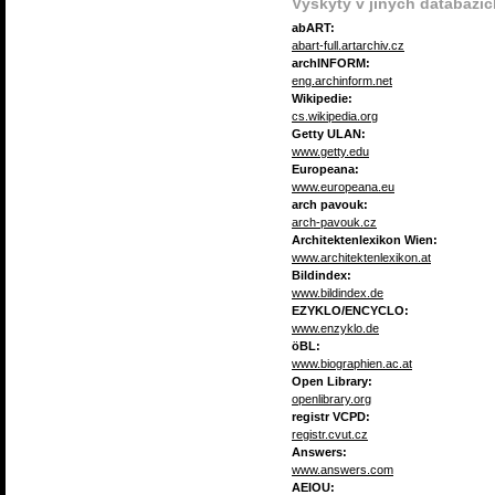
Výskyty v jiných databázíc
abART:
abart-full.artarchiv.cz
archINFORM:
eng.archinform.net
Wikipedie:
cs.wikipedia.org
Getty ULAN:
www.getty.edu
Europeana:
www.europeana.eu
arch pavouk:
arch-pavouk.cz
Architektenlexikon Wien:
www.architektenlexikon.at
Bildindex:
www.bildindex.de
EZYKLO/ENCYCLO:
www.enzyklo.de
öBL:
www.biographien.ac.at
Open Library:
openlibrary.org
registr VCPD:
registr.cvut.cz
Answers:
www.answers.com
AEIOU: